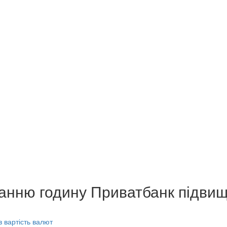
станню годину Приватбанк підви