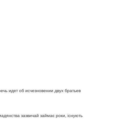
ь идет об исчезновении двух братьев
адянства зазвичай займає роки, існують