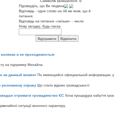
Символів залишилося:
із
Підтвердіть, що Ви людина
Відповідь - одне слово на тій же мові, що й
питання.
Відповідь на питання «скільки» - число
Нову загадку, будь-ласка
 коляски и ее проходимостью
сту на підтримку Михайла
но на данный момент
По имеющейся официальной информации, реч
о резонансну справу
Що стало відомо громадськості
айшвидше отримати громадянство ЄС
Хоча процедура набуття гром
звичайної ситуації воєнного характеру.