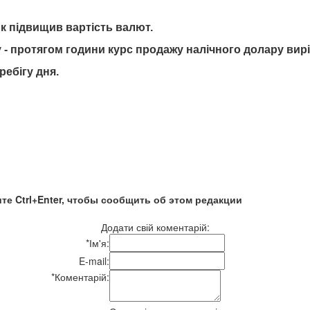
к підвищив вартість валют.
 протягом години курс продажу налічного долару виріс 
ебігу дня.
те Ctrl+Enter, чтобы сообщить об этом редакции
Додати свій коментарій:
*
Ім'я:
E-mail:
*
Коментарій: