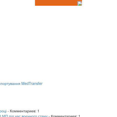
портування MedTransfer
році
- Комментариев: 1
 МП під час воєнного стану
- Комментариев: 1