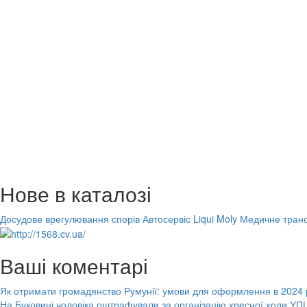
Нове в каталозі
Досудове врегулювання спорів
Автосервіс Liqui Moly
Медичне транс
Ваші коментарі
Як отримати громадянство Румунії: умови для оформлення в 2024 
На Буковині чоловіка оштрафували за організацію хресної ходи УПЦ