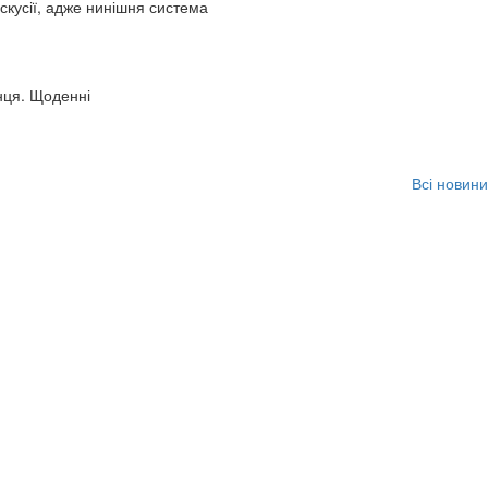
искусії, адже нинішня система
нця. Щоденні
Всі новини