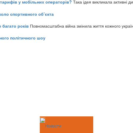
ь тарифів у мобільних операторів?
Така ідея викликала активні д
коло спортивного об’єкта
е багато років
Повномасштабна війна змінила життя кожного украї
ного політичного шоу
Новости