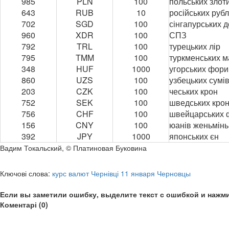
985
PLN
100
польських злот
643
RUB
10
російських рубл
702
SGD
100
сінгапурських 
960
XDR
100
СПЗ
792
TRL
100
турецьких лір
795
TMM
100
туркменських м
348
HUF
1000
угорських фори
860
UZS
100
узбецьких сумі
203
CZK
100
чеських крон
752
SEK
100
шведських кро
756
CHF
100
швейцарських 
156
CNY
100
юанів женьміньб
392
JPY
1000
японських єн
Вадим Токальский, © Платиновая Буковина
Ключові слова:
курс валют Чернівці 11 января Черновцы
Если вы заметили ошибку, выделите текст с ошибкой и нажми
Коментарі (0)