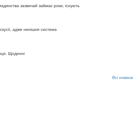
адянства зазвичай займає роки, існують
искусії, адже нинішня система
нця. Щоденні
Всі новини