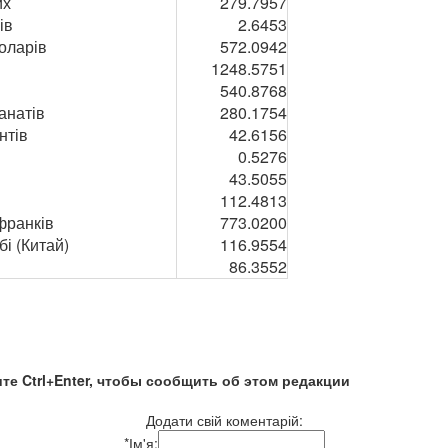
их
279.7957
ів
2.6453
доларів
572.0942
1248.5751
540.8768
анатів
280.1754
нтів
42.6156
в
0.5276
43.5055
н
112.4813
франків
773.0200
і (Китай)
116.9554
86.3552
те Ctrl+Enter, чтобы сообщить об этом редакции
Додати свій коментарій:
*
Ім'я: