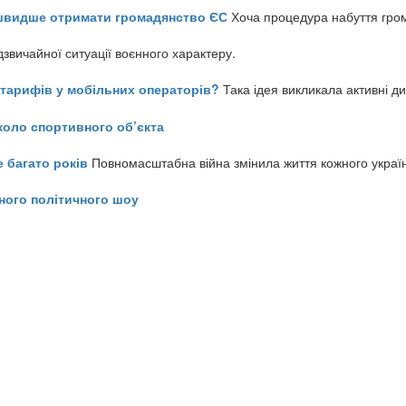
айшвидше отримати громадянство ЄС
Хоча процедура набуття гром
звичайної ситуації воєнного характеру.
ь тарифів у мобільних операторів?
Така ідея викликала активні д
коло спортивного об’єкта
е багато років
Повномасштабна війна змінила життя кожного украї
ного політичного шоу