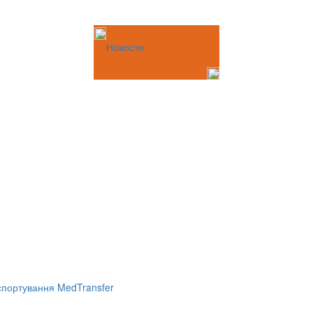
Новости
портування MedTransfer