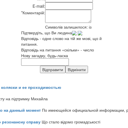
E-mail:
*
Коментарій:
Символів залишилося:
із
Підтвердіть, що Ви людина
Відповідь - одне слово на тій же мові, що й
питання.
Відповідь на питання «скільки» - число
Нову загадку, будь-ласка
 коляски и ее проходимостью
сту на підтримку Михайла
но на данный момент
По имеющейся официальной информации, реч
о резонансну справу
Що стало відомо громадськості