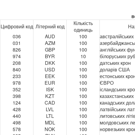
в
Кількість
Цифровий код
Літерний код
На
одиниць
036
AUD
100
австралійських
031
AZM
100
азербайджансь
826
GBP
100
англійських фун
974
BYR
10
білоруських руб
208
DKK
100
датських крон
840
USD
100
доларів США
233
EEK
100
естонських кро
978
EUR
100
ЄВРО
352
ISK
100
ісландських кр
398
KZT
100
казахстанських
124
CAD
100
канадських дол
428
LVL
100
латвійських лат
440
LTL
100
литовських літі
498
MDL
100
молдовських ле
578
NOK
100
норвезьких кро