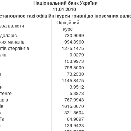
Національний банк України
11.01.2010
становлює такі офіційні курси гривні до іноземних вал
Офіційний
зва валюти
курс
 доларів
730.9099
ких манатів
994.3960
тів стерлінгів
1275.1475
лів
0.0279
153.9973
798.5000
н
73.2330
1145.8475
он
3.9512
 тенге
5.3873
арів
767.9943
ів
1615.0070
в
331.8604
їв
64.9097
н
139.9423