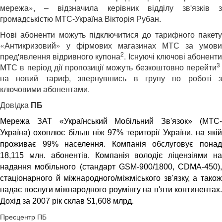
мережа», – відзначила керівник відділу зв'язків з
громадськістю МТС-Україна Вікторія Рубан.
Нові абоненти можуть підключитися до тарифного пакету
«Антикризовий» у фірмових магазинах МТС за умови
2
пред'явлення відривного купона
. Існуючі ключові абонент
3
МТС в період дії пропозиції можуть безкоштовно перейти
на новий тариф, звернувшись в групу по роботі з
ключовими абонентами.
Довiдка
ПБ
Мережа ЗАТ «Український Мобільний Зв'язок» (МТС-
Україна) охоплює більш ніж 97% території України, на якій
проживає 99% населення. Компанія обслуговує понад
18,115 млн. абонентів. Компанія володіє ліцензіями на
надання мобільного (стандарт GSM-900/1800, CDMA-450),
стаціонарного й міжнародного/міжміського зв'язку, а також
надає послуги міжнародного роумінгу на п'яти континентах.
Дохід за 2007 рік склав $1,608 млрд.
Пресцентр ПБ