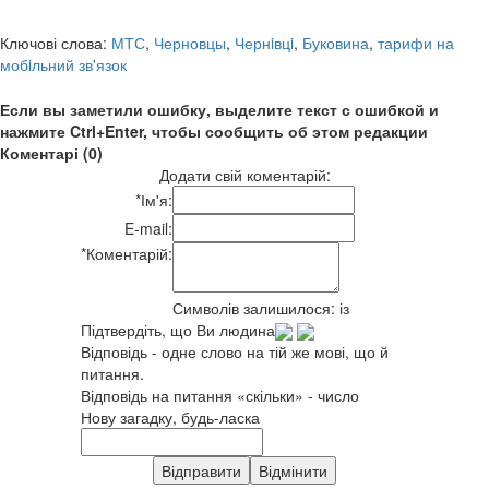
Ключові слова:
МТС
,
Черновцы
,
Чернiвцi
,
Буковина
,
тарифи на
мобiльний зв'язок
Если вы заметили ошибку, выделите текст с ошибкой и
нажмите Ctrl+Enter, чтобы сообщить об этом редакции
Коментарі (0)
Додати свій коментарій:
*
Ім'я:
E-mail:
*
Коментарій:
Символів залишилося:
із
Підтвердіть, що Ви людина
Відповідь - одне слово на тій же мові, що й
питання.
Відповідь на питання «скільки» - число
Нову загадку, будь-ласка