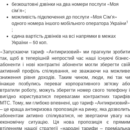
безкоштовні дзвінки на два номери послуги «Моя
сім’я»;
можливість підключення до послуги «Моя Сім’я»
1
одного номера іншого мобільного оператора України
;
єдина вартість дзвінків на всі напрямки в межах
України – 50 коп.
«Запускаючи тариф «Антикризовий» ми прагнули зробити
так, щоб в теперішній непростий час наші існуючі бізнес-
абоненти і нові контрактні абоненти могли зберегти свій
активний профіль спілкування, не зважаючи на можливе
зниження рівня доходів. Таким чином, люди, які так чи
інакше позбулись переваг корпоративного зв'язку або
втратили роботу, можуть зберегти номер свого телефону і
вигідно користуватися перевагами контрактних тарифів
МТС. Тому, ми глибоко впевнені, що тариф «Антикризовий»
– це краща антикризова пропозиція на ринку, яка дозволить
абонентам активно спілкуватися, не звертаючи увагу на
економічну ситуацію. Ця нова пропозиція є прямим
втіленням нашої стратегії «народні тарифи – преміальна