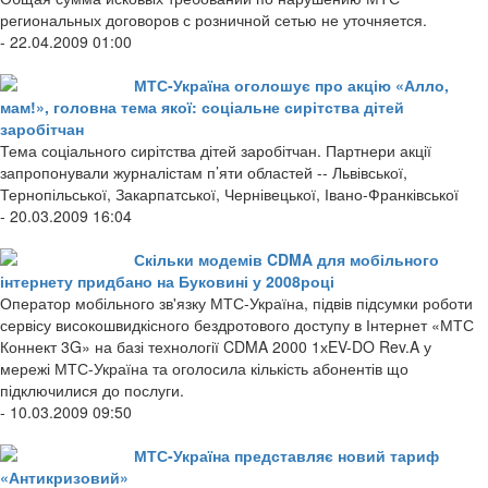
региональных договоров с розничной сетью не уточняется.
- 22.04.2009 01:00
МТС-Україна оголошує про акцію «Алло,
мам!», головна тема якої: соціальне сирітства дітей
заробітчан
Тема соціального сирітства дітей заробітчан. Партнери акції
запропонували журналістам п’яти областей -- Львівської,
Тернопільської, Закарпатської, Чернівецької, Івано-Франківської
- 20.03.2009 16:04
Скільки модемів CDMA для мобільного
інтернету придбано на Буковині у 2008році
Оператор мобільного зв'язку МТС-Україна, підвів підсумки роботи
сервісу високошвидкісного бездротового доступу в Інтернет «МТС
Коннект 3G» на базі технології CDMA 2000 1хEV-DO Rev.A у
мережі МТС-Україна та оголосила кількість абонентів що
підключилися до послуги.
- 10.03.2009 09:50
МТС-Україна представляє новий тариф
«Антикризовий»