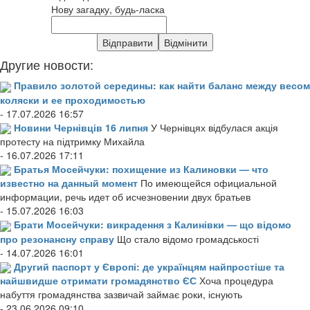
Нову загадку, будь-ласка
Другие новости:
Правило золотой середины: как найти баланс между весом
коляски и ее проходимостью
- 17.07.2026 16:57
Новини Чернівців 16 липня
У Чернівцях відбулася акція
протесту на підтримку Михайла
- 16.07.2026 17:11
Братья Мосейчуки: похищение из Калиновки — что
известно на данный момент
По имеющейся официальной
информации, речь идет об исчезновении двух братьев
- 15.07.2026 16:03
Брати Мосейчуки: викрадення з Калинівки — що відомо
про резонансну справу
Що стало відомо громадськості
- 14.07.2026 16:01
Другий паспорт у Європі: де українцям найпростіше та
найшвидше отримати громадянство ЄС
Хоча процедура
набуття громадянства зазвичай займає роки, існують
- 23.06.2026 09:10