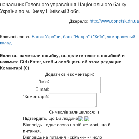
начальник Головного управління Національного банку
України по м. Києву і Київській обл.
Джерело:
http://www.donetsk.dn.ua
Ключові слова:
Банки України
,
банк "Надра" і "Київ"
,
замороженый
вклад
Если вы заметили ошибку, выделите текст с ошибкой и
нажмите Ctrl+Enter, чтобы сообщить об этом редакции
Коментарі (0)
Додати свій коментарій:
*
Ім'я:
E-mail:
*
Коментарій:
Символів залишилося:
із
Підтвердіть, що Ви людина
Відповідь - одне слово на тій же мові, що й
питання.
Відповідь на питання «скільки» - число