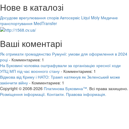
Нове в каталозі
Досудове врегулювання спорів
Автосервіс Liqui Moly
Медичне
транспортування MedTransfer
Ваші коментарі
Як отримати громадянство Румунії: умови для оформлення в 2024
році
- Комментариев: 1
На Буковині чоловіка оштрафували за організацію хресної ходи
УПЦ МП під час воєнного стану
- Комментариев: 1
Відмова від Криму і НАТО: Трамп натякнув як Зеленський може
закінчити війну
- Комментариев: 1
Copyright © 2008-2026
Платинова Буковина™.
Всі права захищено.
Розміщення інформації.
Контакти.
Правова інформація.