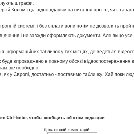
лачують штрафи.
ій Коломієць, відповідаючи на питання про те, чи є гарант
ронній системі, і без оплати вони потім не дозволять пройти 
свідчення і не завжди оформляють документи. Але якщо усе 
я інформаційних табличок у тих місцях, де ведеться відеосп
 як буде впроваджено в повному обсязі відеоспостереження в 
там, де необхідно.
, як у Європі, достатньо - поставимо табличку. Хай поки люд
те Ctrl+Enter, чтобы сообщить об этом редакции
Додати свій коментарій: