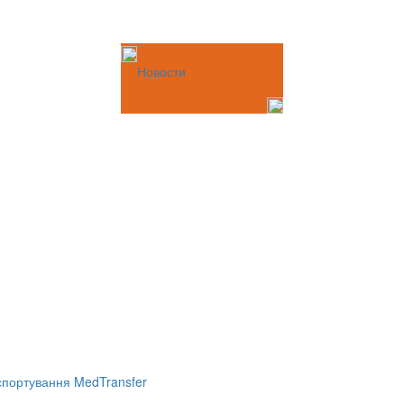
Новости
портування MedTransfer