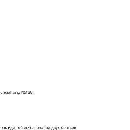
рейсівПоїзд №128:
ь идет об исчезновении двух братьев