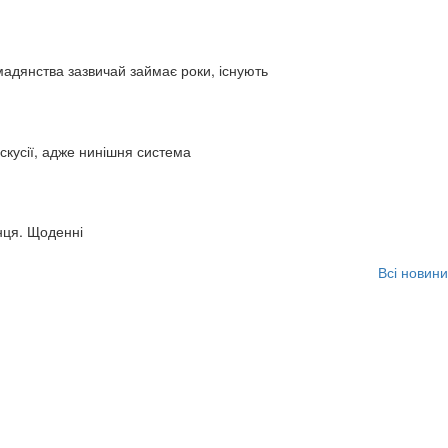
адянства зазвичай займає роки, існують
искусії, адже нинішня система
нця. Щоденні
Всі новини