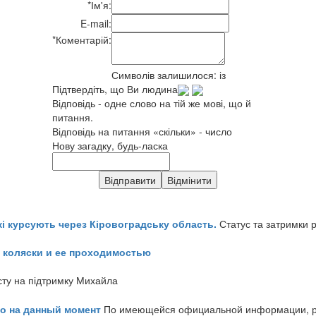
*
Ім'я:
E-mail:
*
Коментарій:
Символів залишилося:
із
Підтвердіть, що Ви людина
Відповідь - одне слово на тій же мові, що й
питання.
Відповідь на питання «скільки» - число
Нову загадку, будь-ласка
кі курсують через Кіровоградську область.
Статус та затримки 
 коляски и ее проходимостью
сту на підтримку Михайла
но на данный момент
По имеющейся официальной информации, реч