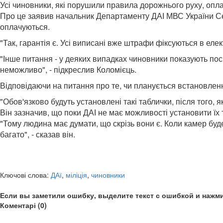
Усі чиновники, які порушили правила дорожнього руху, оп
Про це заявив начальник Департаменту ДАІ МВС України Серг
оплачуються.
"Так, гарантія є. Усі виписані вже штрафи фіксуються в елект
"Інше питання - у деяких випадках чиновники показують по
неможливо", - підкреслив Коломієць.
Відповідаючи на питання про те, чи планується встановленн
"Обов'язково будуть установлені такі таблички, після того,
Він зазначив, що поки ДАІ не має можливості установити їх 
"Тому людина має думати, що скрізь вони є. Коли камер буде
багато", - сказав він.
Ключові слова:
ДАї
,
міліція
,
чиновники
Если вы заметили ошибку, выделите текст с ошибкой и нажми
Коментарі (0)