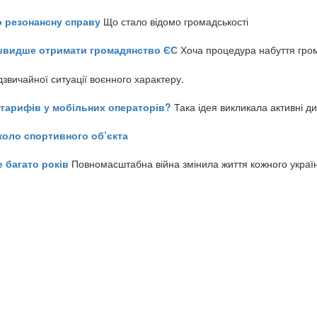
о резонансну справу
Що стало відомо громадськості
айшвидше отримати громадянство ЄС
Хоча процедура набуття гром
звичайної ситуації воєнного характеру.
ь тарифів у мобільних операторів?
Така ідея викликала активні д
коло спортивного об’єкта
е багато років
Повномасштабна війна змінила життя кожного украї