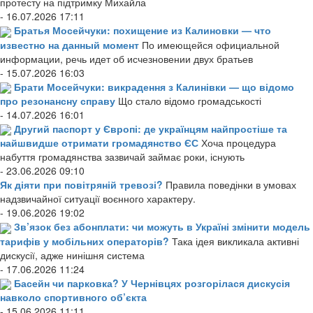
протесту на підтримку Михайла
- 16.07.2026 17:11
Братья Мосейчуки: похищение из Калиновки — что
известно на данный момент
По имеющейся официальной
информации, речь идет об исчезновении двух братьев
- 15.07.2026 16:03
Брати Мосейчуки: викрадення з Калинівки — що відомо
про резонансну справу
Що стало відомо громадськості
- 14.07.2026 16:01
Другий паспорт у Європі: де українцям найпростіше та
найшвидше отримати громадянство ЄС
Хоча процедура
набуття громадянства зазвичай займає роки, існують
- 23.06.2026 09:10
Як діяти при повітряній тревозі?
Правила поведінки в умовах
надзвичайної ситуації воєнного характеру.
- 19.06.2026 19:02
Зв’язок без абонплати: чи можуть в Україні змінити модель
тарифів у мобільних операторів?
Така ідея викликала активні
дискусії, адже нинішня система
- 17.06.2026 11:24
Басейн чи парковка? У Чернівцях розгорілася дискусія
навколо спортивного об’єкта
- 15.06.2026 11:11