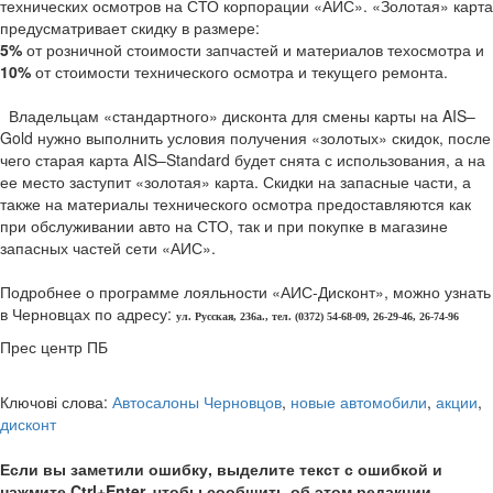
технических осмотров на СТО корпорации «АИС». «Золотая» карта
предусматривает скидку в размере:
5%
от розничной стоимости запчастей и материалов техосмотра и
10%
от стоимости технического осмотра и текущего ремонта.
Владельцам «стандартного» дисконта для смены карты на AIS–
Gold нужно выполнить условия получения «золотых» скидок, после
чего старая карта AIS–Standard будет снята с использования, а на
ее место заступит «золотая» карта. Скидки на запасные части, а
также на материалы технического осмотра предоставляются как
при обслуживании авто на СТО, так и при покупке в магазине
запасных частей сети «АИС».
Подробнее о программе лояльности «АИС-Дисконт», можно узнать
в Черновцах по адресу:
ул. Русская, 236а., тел. (0372) 54-68-09, 26-29-46, 26-74-96
Прес центр ПБ
Ключові слова:
Автосалоны Черновцов
,
новые автомобили
,
акции
,
дисконт
Если вы заметили ошибку, выделите текст с ошибкой и
нажмите Ctrl+Enter, чтобы сообщить об этом редакции