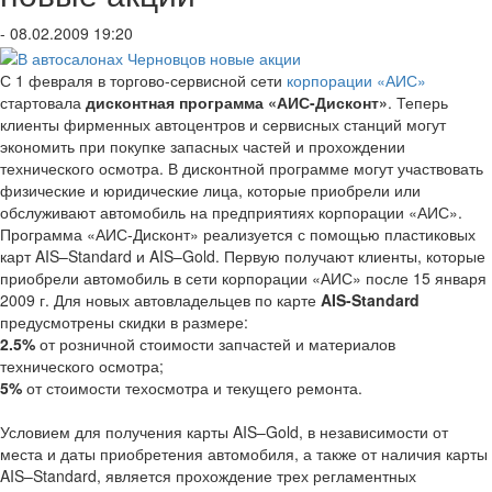
- 08.02.2009 19:20
С 1 февраля в торгово-сервисной сети
корпорации «АИС»
стартовала
дисконтная программа «АИС-Дисконт»
. Теперь
клиенты фирменных автоцентров и сервисных станций могут
экономить при покупке запасных частей и прохождении
технического осмотра. В дисконтной программе могут участвовать
физические и юридические лица, которые приобрели или
обслуживают автомобиль на предприятиях корпорации «АИС».
Программа «АИС-Дисконт» реализуется с помощью пластиковых
карт AIS–Standard и AIS–Gold. Первую получают клиенты, которые
приобрели автомобиль в сети корпорации «АИС» после 15 января
2009 г. Для новых автовладельцев по карте
AIS-Standard
предусмотрены скидки в размере:
2.5%
от розничной стоимости запчастей и материалов
технического осмотра;
5%
от стоимости техосмотра и текущего ремонта.
Условием для получения карты AIS–Gold, в независимости от
места и даты приобретения автомобиля, а также от наличия карты
AIS–Standard, является прохождение трех регламентных