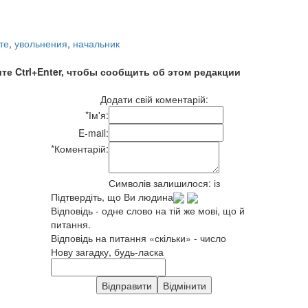
те
,
увольнения
,
начальник
те Ctrl+Enter, чтобы сообщить об этом редакции
Додати свій коментарій:
*
Ім'я:
E-mail:
*
Коментарій:
Символів залишилося:
із
Підтвердіть, що Ви людина
Відповідь - одне слово на тій же мові, що й
питання.
Відповідь на питання «скільки» - число
Нову загадку, будь-ласка