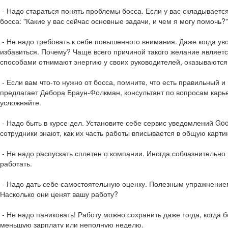
- Надо стараться понять проблемы босса. Если у вас складываетс
босса: "Какие у вас сейчас основные задачи, и чем я могу помочь?"
- Не надо требовать к себе повышенного внимания. Даже когда ув
избавиться. Почему? Чаще всего причиной такого желание являетс
способами отнимают энергию у своих руководителей, оказываются
- Если вам что-то нужно от босса, помните, что есть правильный и
предлагает Дебора Браун-Фолкман, консультант по вопросам карье
усложняйте.
- Надо быть в курсе дел. Установите себе сервис уведомлений Goo
сотрудники знают, как их часть работы вписывается в общую карти
- Не надо распускать сплетен о компании. Иногда соблазнительно
работать.
- Надо дать себе самостоятельную оценку. Полезным упражнением я
Насколько они ценят вашу работу?
- Не надо паниковать! Работу можно сохранить даже тогда, когда 
меньшую зарплату или неполную неделю.