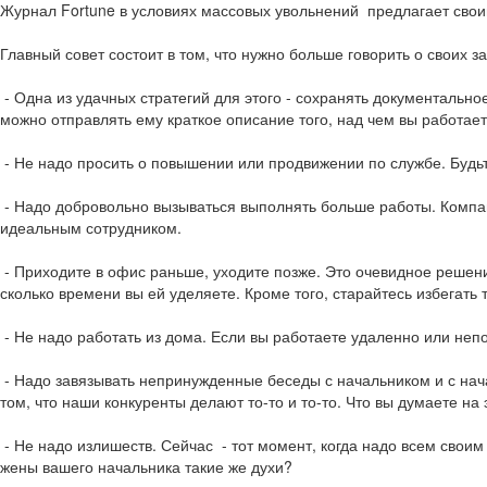
Журнал Fortune в условиях массовых увольнений предлагает своим 
Главный совет состоит в том, что нужно больше говорить о своих 
- Одна из удачных стратегий для этого - сохранять документально
можно отправлять ему краткое описание того, над чем вы работае
- Не надо просить о повышении или продвижении по службе. Будьт
- Надо добровольно вызываться выполнять больше работы. Компани
идеальным сотрудником.
- Приходите в офис раньше, уходите позже. Это очевидное решени
сколько времени вы ей уделяете. Кроме того, старайтесь избегат
- Не надо работать из дома. Если вы работаете удаленно или неп
- Надо завязывать непринужденные беседы с начальником и с нача
том, что наши конкуренты делают то-то и то-то. Что вы думаете на 
- Не надо излишеств. Сейчас - тот момент, когда надо всем свои
жены вашего начальника такие же духи?