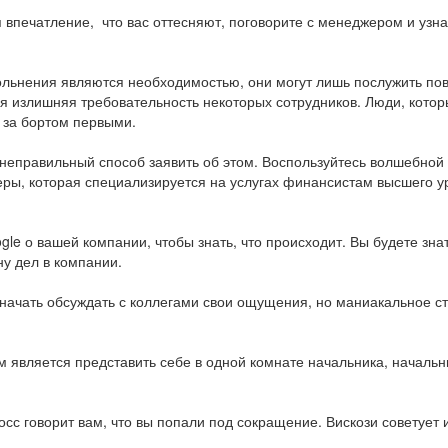
я впечатление, что вас оттесняют, поговорите с менеджером и узн
ольнения являются необходимостью, они могут лишь послужить пов
я излишняя требовательность некоторых сотрудников. Люди, котор
 за бортом первыми.
 неправильный способ заявить об этом. Воспользуйтесь волшебной ф
ры, которая специализируется на услугах финансистам высшего ур
gle о вашей компании, чтобы знать, что происходит. Вы будете зна
ну дел в компании.
 начать обсуждать с коллегами свои ощущения, но маниакальное с
вляется представить себе в одной комнате начальника, начальника
босс говорит вам, что вы попали под сокращение. Вискози советует