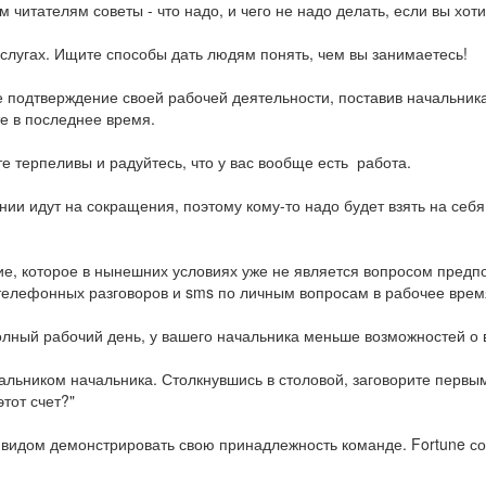
читателям советы - что надо, и чего не надо делать, если вы хоти
заслугах. Ищите способы дать людям понять, чем вы занимаетесь!
е подтверждение своей рабочей деятельности, поставив начальника
те в последнее время.
е терпеливы и радуйтесь, что у вас вообще есть работа.
и идут на сокращения, поэтому кому-то надо будет взять на себя 
е, которое в нынешних условиях уже не является вопросом предпоч
ь телефонных разговоров и sms по личным вопросам в рабочее врем
олный рабочий день, у вашего начальника меньше возможностей о в
льником начальника. Столкнувшись в столовой, заговорите первым
этот счет?"
м видом демонстрировать свою принадлежность команде. Fortune с