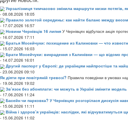
Укрзалізниця тимчасово змінила маршрути низки потягів, я
- 08.08.2026 18:05
Правило золотой середины: как найти баланс между весом
- 17.07.2026 16:57
Новини Чернівців 16 липня
У Чернівцях відбулася акція проте
- 16.07.2026 17:11
Братья Мосейчуки: похищение из Калиновки — что извест
- 15.07.2026 16:03
Брати Мосейчуки: викрадення з Калинівки — що відомо пр
- 14.07.2026 16:01
Другий паспорт у Європі: де українцям найпростіше та н
- 23.06.2026 09:10
Як діяти при повітряній тревозі?
Правила поведінки в умовах над
- 19.06.2026 19:02
Зв’язок без абонплати: чи можуть в Україні змінити модел
- 17.06.2026 11:24
Басейн чи парковка? У Чернівцях розгорілася дискусія нав
- 15.06.2026 11:11
Війна і здоров’я українців: наслідки, які відчуватимуться щ
- 15.06.2026 11:02