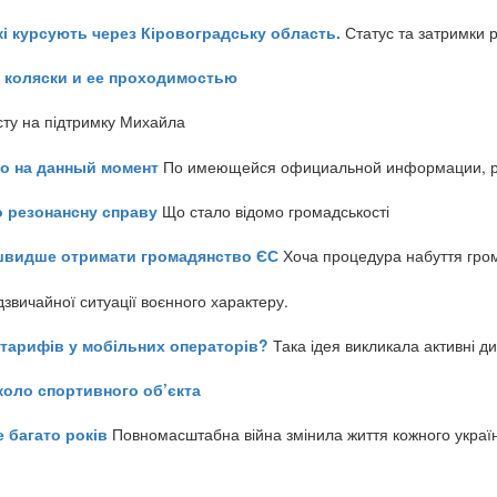
кі курсують через Кіровоградську область.
Статус та затримки 
 коляски и ее проходимостью
сту на підтримку Михайла
но на данный момент
По имеющейся официальной информации, реч
о резонансну справу
Що стало відомо громадськості
айшвидше отримати громадянство ЄС
Хоча процедура набуття гром
звичайної ситуації воєнного характеру.
ь тарифів у мобільних операторів?
Така ідея викликала активні д
коло спортивного об’єкта
е багато років
Повномасштабна війна змінила життя кожного украї