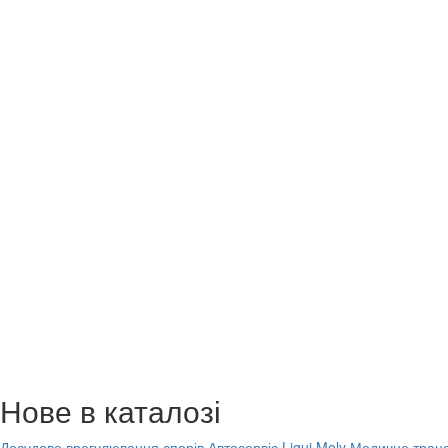
Нове в каталозі
Досудове врегулювання спорів
Автосервіс Liqui Moly
Медичне транс