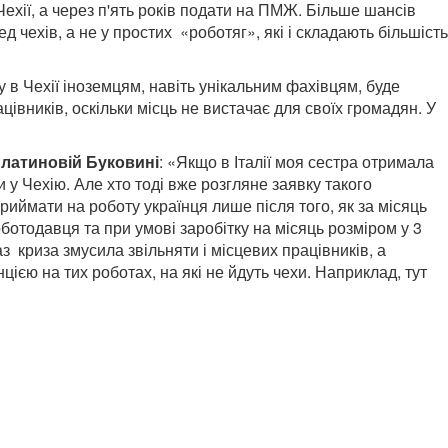
хії, а через п'ять років подати на ПМЖ. Більше шансів
ед чехів, а не у простих «роботяг», які і складають більшість
у в Чехії іноземцям, навіть унікальним фахівцям, буде
цівників, оскільки місць не вистачає для своїх громадян. У
Платиновій Буковині
: «Якщо в Італії моя сестра отримала
и у Чехію. Але хто тоді вже розгляне заявку такого
приймати на роботу українця лише після того, як за місяць
оботодавця та при умові заробітку на місяць розміром у 3
з криза змусила звільняти і місцевих працівників, а
ією на тих роботах, на які не йдуть чехи. Наприклад, тут