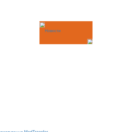
Новости
портування MedTransfer