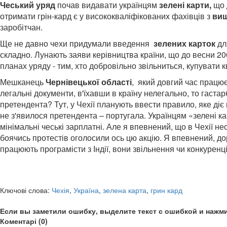
Чеський уряд
почав видавати українцям
зелені карти,
що 
отримати грін-кард є у висококваліфікованих фахівців з
ви
заробітчан.
Ще не давно чехи придумали введення
зелених карток
для
складно. Лунають заяви керівництва країни, що до весни 200
планах уряду - тим, хто добровільно звільниться, купувати 
Мешканець
Чернівецької області
, який довгий час працює
легальні документи, в'їхавши в країну нелегально, то гастар
претендента? Тут, у Чехії планують ввести правило, яке діє 
не з'явилося претендента – португала. Українцям «зелені ка
мінімальні чеські зарплатні. Але я впевнений, що в Чехії не
боячись протестів оголосили ось цю акцію. Я впевнений, дор
працюють програмісти з Індії, вони звільнення чи конкуренці
Ключові слова:
Чехія
,
Україна
,
зелена карта
,
грин кард
Если вы заметили ошибку, выделите текст с ошибкой и нажми
Коментарі (0)