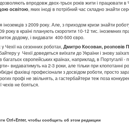
дозволяють впродовж двох-трьох років жити і працювати в Че
щою освітою
, яких іноді в потрібний час складно знайти сер
 іноземців з 2009 року. Але, з приходом кризи знайти робот
9 року в країні планують скоротити 10-12 тис. іноземних пра
квиток додому, і видавати 400-500 євро.
 у Чехії на сезонних роботах,
Дмитро Косован, розповів 
байтеру у Чехії доведеться виїхати до України і знову заїхат
в багатьох європейських країнах, наприклад, в Португалії - 
рти» видаватимуть на 2-3 роки, але тільки при клопотанні р
обхідні фахівці професіонали з досвідом роботи, просто зара
огих профі не звільнять, а гастербайтери теж поза конкуренц
ї чехів не бояться.
те Ctrl+Enter, чтобы сообщить об этом редакции