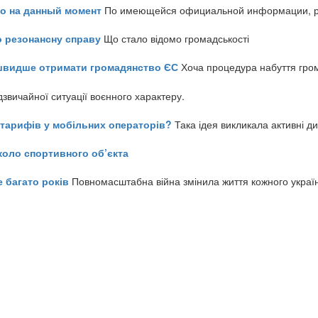
но на данный момент
По имеющейся официальной информации, реч
о резонансну справу
Що стало відомо громадськості
айшвидше отримати громадянство ЄС
Хоча процедура набуття гром
звичайної ситуації воєнного характеру.
ь тарифів у мобільних операторів?
Така ідея викликала активні д
коло спортивного об’єкта
е багато років
Повномасштабна війна змінила життя кожного украї