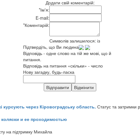
Додати свій коментарій:
*
Ім'я:
E-mail:
*
Коментарій:
Символів залишилося:
із
Підтвердіть, що Ви людина
Відповідь - одне слово на тій же мові, що й
питання.
Відповідь на питання «скільки» - число
Нову загадку, будь-ласка
кі курсують через Кіровоградську область.
Статус та затримки 
 коляски и ее проходимостью
сту на підтримку Михайла