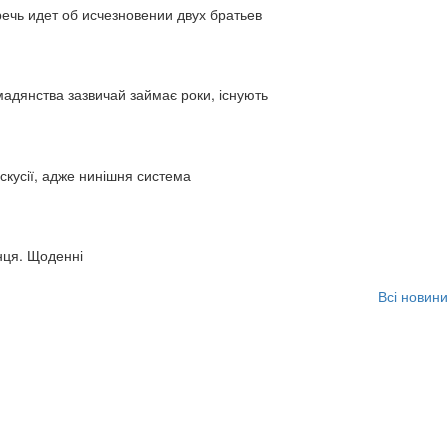
ь идет об исчезновении двух братьев
адянства зазвичай займає роки, існують
искусії, адже нинішня система
нця. Щоденні
Всі новини