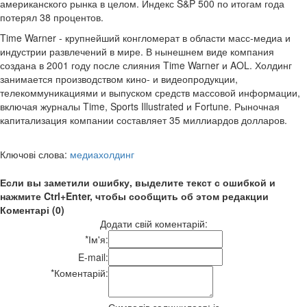
американского рынка в целом. Индекс S&P 500 по итогам года
потерял 38 процентов.
Time Warner - крупнейший конгломерат в области масс-медиа и
индустрии развлечений в мире. В нынешнем виде компания
создана в 2001 году после слияния Time Warner и AOL. Холдинг
занимается производством кино- и видеопродукции,
телекоммуникациями и выпуском средств массовой информации,
включая журналы Time, Sports Illustrated и Fortune. Рыночная
капитализация компании составляет 35 миллиардов долларов.
Ключові слова:
медиахолдинг
Если вы заметили ошибку, выделите текст с ошибкой и
нажмите Ctrl+Enter, чтобы сообщить об этом редакции
Коментарі (0)
Додати свій коментарій:
*
Ім'я:
E-mail:
*
Коментарій: