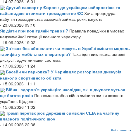
- 14.07.2026 16:01
Другий паспорт у Європі: де українцям найпростіше та
найшвидше отримати громадянство ЄС
Хоча процедура
набуття громадянства зазвичай займає роки, існують
- 23.06.2026 09:10
Як діяти при повітряній тревозі?
Правила поведінки в умовах
надзвичайної ситуації воєнного характеру.
- 19.06.2026 19:02
Зв’язок без абонплати: чи можуть в Україні змінити модель
тарифів у мобільних операторів?
Така ідея викликала активні
дискусії, адже нинішня система
- 17.06.2026 11:24
Басейн чи парковка? У Чернівцях розгорілася дискусія
навколо спортивного об’єкта
- 15.06.2026 11:11
Війна і здоров’я українців: наслідки, які відчуватимуться
ще багато років
Повномасштабна війна змінила життя кожного
українця. Щоденні
- 15.06.2026 11:02
Трамп перетворює державні символи США на частину
власного політичного шоу
- 14.06.2026 22:38
Всі новини