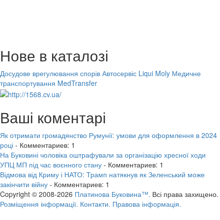
Нове в каталозі
Досудове врегулювання спорів
Автосервіс Liqui Moly
Медичне
транспортування MedTransfer
Ваші коментарі
Як отримати громадянство Румунії: умови для оформлення в 2024
році
- Комментариев: 1
На Буковині чоловіка оштрафували за організацію хресної ходи
УПЦ МП під час воєнного стану
- Комментариев: 1
Відмова від Криму і НАТО: Трамп натякнув як Зеленський може
закінчити війну
- Комментариев: 1
Copyright © 2008-2026
Платинова Буковина™.
Всі права захищено.
Розміщення інформації.
Контакти.
Правова інформація.