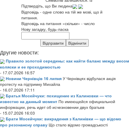
Символів залишилося:
із
Підтвердіть, що Ви людина
Відповідь - одне слово на тій же мові, що й
питання.
Відповідь на питання «скільки» - число
Нову загадку, будь-ласка
Другие новости:
Правило золотой середины: как найти баланс между весом
коляски и ее проходимостью
- 17.07.2026 16:57
Новини Чернівців 16 липня
У Чернівцях відбулася акція
протесту на підтримку Михайла
- 16.07.2026 17:11
Братья Мосейчуки: похищение из Калиновки — что
известно на данный момент
По имеющейся официальной
информации, речь идет об исчезновении двух братьев
- 15.07.2026 16:03
Брати Мосейчуки: викрадення з Калинівки — що відомо
про резонансну справу
Що стало відомо громадськості