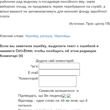
районних рад жодному із посадовців пенсійного віку, окрім
виборних посад, не продовжать термін перебування на службі, а
вільні вакансії не заповнюватимуть для економії фонду заробітної
плати.
Источник: Прес центр ПБ
Ключові слова:
Чернівці
,
ратуша
,
Черновцы
Если вы заметили ошибку, выделите текст с ошибкой и
нажмите Ctrl+Enter, чтобы сообщить об этом редакции
Коментарі (0)
Додати свій коментарій:
*
Ім'я:
E-mail:
*
Коментарій:
Символів залишилося:
із
Підтвердіть, що Ви людина
Відповідь - одне слово на тій же мові, що й
питання.
Відповідь на питання «скільки» - число