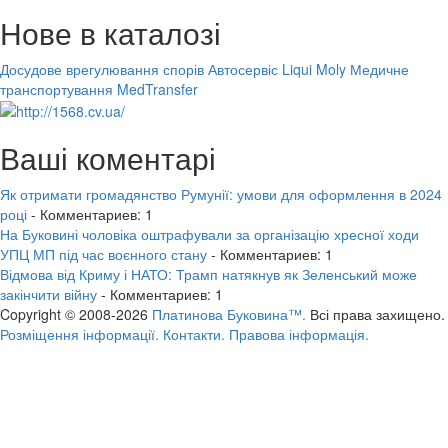
Нове в каталозі
Досудове врегулювання спорів
Автосервіс Liqui Moly
Медичне
транспортування MedTransfer
Ваші коментарі
Як отримати громадянство Румунії: умови для оформлення в 2024
році
- Комментариев: 1
На Буковині чоловіка оштрафували за організацію хресної ходи
УПЦ МП під час воєнного стану
- Комментариев: 1
Відмова від Криму і НАТО: Трамп натякнув як Зеленський може
закінчити війну
- Комментариев: 1
Copyright © 2008-2026
Платинова Буковина™.
Всі права захищено.
Розміщення інформації.
Контакти.
Правова інформація.