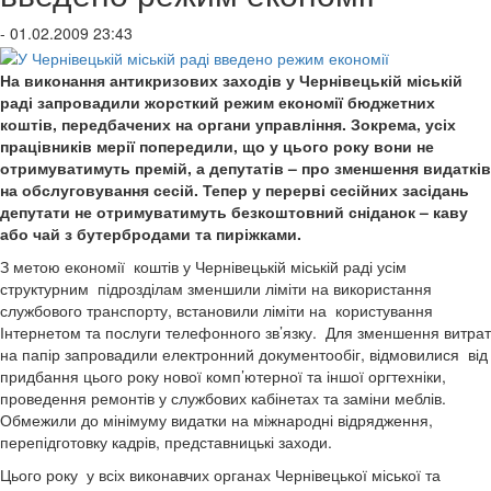
- 01.02.2009 23:43
На виконання антикризових заходів у Чернівецькій міській
раді запровадили жорсткий режим економії бюджетних
коштів, передбачених на органи управління. Зокрема, усіх
працівників мерії попередили, що у цього року вони не
отримуватимуть премій, а депутатів – про зменшення видатків
на обслуговування сесій. Тепер у перерві сесійних засідань
депутати не отримуватимуть безкоштовний сніданок – каву
або чай з бутербродами та пиріжками.
З метою економії коштів у Чернівецькій міській раді усім
структурним підрозділам зменшили ліміти на використання
службового транспорту, встановили ліміти на користування
Інтернетом та послуги телефонного зв’язку. Для зменшення витрат
на папір запровадили електронний документообіг, відмовилися від
придбання цього року нової комп’ютерної та іншої оргтехніки,
проведення ремонтів у службових кабінетах та заміни меблів.
Обмежили до мінімуму видатки на міжнародні відрядження,
перепідготовку кадрів, представницькі заходи.
Цього року у всіх виконавчих органах Чернівецької міської та