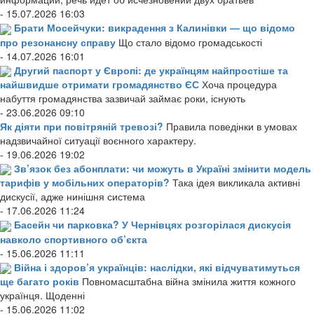
- 15.07.2026 16:03
Брати Мосейчуки: викрадення з Калинівки — що відомо
про резонансну справу
Що стало відомо громадськості
- 14.07.2026 16:01
Другий паспорт у Європі: де українцям найпростіше та
найшвидше отримати громадянство ЄС
Хоча процедура
набуття громадянства зазвичай займає роки, існують
- 23.06.2026 09:10
Як діяти при повітряній тревозі?
Правила поведінки в умовах
надзвичайної ситуації воєнного характеру.
- 19.06.2026 19:02
Зв’язок без абонплати: чи можуть в Україні змінити модель
тарифів у мобільних операторів?
Така ідея викликала активні
дискусії, адже нинішня система
- 17.06.2026 11:24
Басейн чи парковка? У Чернівцях розгорілася дискусія
навколо спортивного об’єкта
- 15.06.2026 11:11
Війна і здоров’я українців: наслідки, які відчуватимуться
ще багато років
Повномасштабна війна змінила життя кожного
українця. Щоденні
- 15.06.2026 11:02