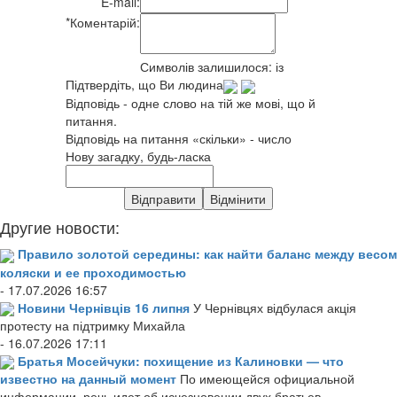
E-mail:
*
Коментарій:
Символів залишилося:
із
Підтвердіть, що Ви людина
Відповідь - одне слово на тій же мові, що й
питання.
Відповідь на питання «скільки» - число
Нову загадку, будь-ласка
Другие новости:
Правило золотой середины: как найти баланс между весом
коляски и ее проходимостью
- 17.07.2026 16:57
Новини Чернівців 16 липня
У Чернівцях відбулася акція
протесту на підтримку Михайла
- 16.07.2026 17:11
Братья Мосейчуки: похищение из Калиновки — что
известно на данный момент
По имеющейся официальной
информации, речь идет об исчезновении двух братьев