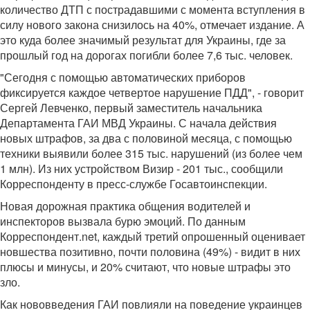
количество ДТП с пострадавшими с момента вступления в
силу нового закона снизилось на 40%, отмечает издание. А
это куда более значимый результат для Украины, где за
прошлый год на дорогах погибли более 7,6 тыс. человек.
"Сегодня с помощью автоматических приборов
фиксируется каждое четвертое нарушение ПДД", - говорит
Сергей Левченко, первый заместитель начальника
Департамента ГАИ МВД Украины. С начала действия
новых штрафов, за два с половиной месяца, с помощью
техники выявили более 315 тыс. нарушений (из более чем
1 млн). Из них устройством Визир - 201 тыс., сообщили
Корреспонденту в пресс-службе Госавтоинспекции.
Новая дорожная практика общения водителей и
инспекторов вызвала бурю эмоций. По данным
Корреспондент.net, каждый третий опрошенный оценивает
новшества позитивно, почти половина (49%) - видит в них
плюсы и минусы, и 20% считают, что новые штрафы это
зло.
Как нововведения ГАИ повлияли на поведение украинцев