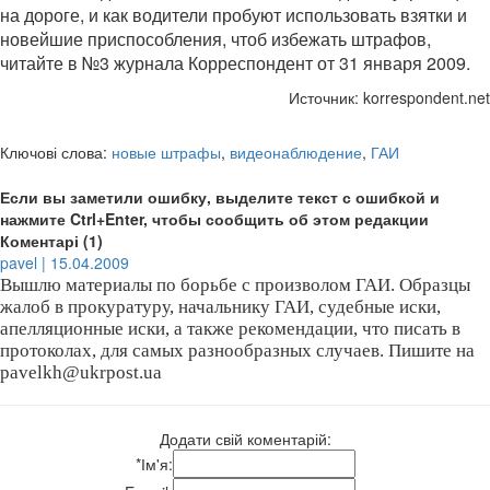
на дороге, и как водители пробуют использовать взятки и
новейшие приспособления, чтоб избежать штрафов,
читайте в №3 журнала Корреспондент от 31 января 2009.
Источник: korrespondent.net
Ключові слова:
новые штрафы
,
видеонаблюдение
,
ГАИ
Если вы заметили ошибку, выделите текст с ошибкой и
нажмите Ctrl+Enter, чтобы сообщить об этом редакции
Коментарі (1)
pavel | 15.04.2009
Вышлю материалы по борьбе с произволом ГАИ. Образцы
жалоб в прокуратуру, начальнику ГАИ, судебные иски,
апелляционные иски, а также рекомендации, что писать в
протоколах, для самых разнообразных случаев. Пишите на
pavelkh@ukrpost.ua
Додати свій коментарій:
*
Ім'я: