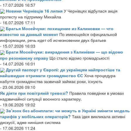
- 17.07.2026 16:57
Новини Чернівців 16 липня
У Чернівцях відбулася акція
протесту на підтримку Михайла
- 16.07.2026 17:11
Братья Мосейчуки: похищение из Калиновки — что
известно на данный момент
По имеющейся официальной
информации, речь идет об исчезновении двух братьев
- 15.07.2026 16:03
Брати Мосейчуки: викрадення з Калинівки — що відомо
про резонансну справу
Що стало відомо громадськості
- 14.07.2026 16:01
Другий паспорт у Європі: де українцям найпростіше та
найшвидше отримати громадянство ЄС
Хоча процедура
набуття громадянства зазвичай займає роки, існують
- 23.06.2026 09:10
Як діяти при повітряній тревозі?
Правила поведінки в умовах
надзвичайної ситуації воєнного характеру.
- 19.06.2026 19:02
Зв’язок без абонплати: чи можуть в Україні змінити модель
тарифів у мобільних операторів?
Така ідея викликала активні
дискусії, адже нинішня система
- 17.06.2026 11:24