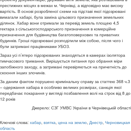
престижних місцях в межах м. Чернівці, а відповідно має високу
вартість. В основі розробленої схеми на підставі якої підозрювані
вимагали хабарі, була заміна цільового призначення земельних
ділянок. Хабар вони отримали за перевід земель площею 4,5
гектара з сільськогосподарського призначення в комерційне
призначення для будівництва багатоповерхових та приватних
будинків. Гроші підозрювані розподілили між собою, після чого і
були затримані працівниками УБОЗ.
Зараз усі п’ятеро підозрюваних знаходяться в камерах ізолятора
тимчасового тримання. Вирішується питання про обрання міри
запобіжного заходу, а затримані перевіряються на причетність до
скоєння інших злочинів.
За даним фактом порушено кримінальну справу за статтею 368 ч.3
– одержання хабара в особливо великих розмірах, санкція якої
передбачає покарання у вигляді позбавлення волі на строк від 8 до
12 років
Джерело: СЗГ УМВС України в Чернівецькій області
Ключові слова:
хабар
,
взятка
,
цена на землю
,
Днестр
,
Черновицкая
область