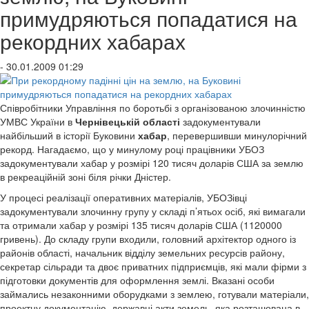
примудряються попадатися на
рекордних хабарах
- 30.01.2009 01:29
Співробітники Управління по боротьбі з організованою злочинністю
УМВС України в
Чернівецькій області
задокументували
найбільший в історії Буковини
хабар
, перевершивши минулорічний
рекорд. Нагадаємо, що у минулому році працівники УБОЗ
задокументували хабар у розмірі 120 тисяч доларів США за землю
в рекреаційній зоні біля річки Дністер.
У процесі реалізації оперативних матеріалів, УБОЗівці
задокументували злочинну групу у складі п’ятьох осіб, які вимагали
та отримали хабар у розмірі 135 тисяч доларів США (1120000
гривень). До складу групи входили, головний архітектор одного із
районів області, начальник відділу земельних ресурсів району,
секретар сільради та двоє приватних підприємців, які мали фірми з
підготовки документів для оформлення землі. Вказані особи
займались незаконними оборудками з землею, готували матеріали,
проектну документацію, державні акти земель, яка розташована в