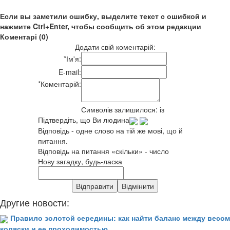
Если вы заметили ошибку, выделите текст с ошибкой и
нажмите Ctrl+Enter, чтобы сообщить об этом редакции
Коментарі (0)
Додати свій коментарій:
*
Ім'я:
E-mail:
*
Коментарій:
Символів залишилося:
із
Підтвердіть, що Ви людина
Відповідь - одне слово на тій же мові, що й
питання.
Відповідь на питання «скільки» - число
Нову загадку, будь-ласка
Другие новости:
Правило золотой середины: как найти баланс между весом
коляски и ее проходимостью