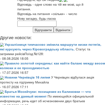
Відповідь - одне слово на тій же мові, що й
питання.
Відповідь на питання «скільки» - число
Нову загадку, будь-ласка
Другие новости:
Укрзалізниця тимчасово змінила маршрути низки потягів,
які курсують через Кіровоградську область.
Статус та
затримки рейсівПоїзд №128:
- 08.08.2026 18:05
Правило золотой середины: как найти баланс между весом
коляски и ее проходимостью
- 17.07.2026 16:57
Новини Чернівців 16 липня
У Чернівцях відбулася акція
протесту на підтримку Михайла
- 16.07.2026 17:11
Братья Мосейчуки: похищение из Калиновки — что
известно на данный момент
По имеющейся официальной
информации, речь идет об исчезновении двух братьев