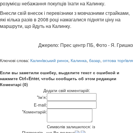
розумієш небажання покупців їхати на Калинку.
Внесли свій внесок і перевізники з мовчазними страйками,
які кілька разів в 2008 році намагалися підняти ціну на
маршрути, що йдуть на Калинку.
Джерело: Прес центр ПБ, Фото - Я. Гришко
Ключові слова:
Калинiвський ринок
,
Калинка
,
базар
,
оптова торгiвля
Если вы заметили ошибку, выделите текст с ошибкой и
нажмите Ctrl+Enter, чтобы сообщить об этом редакции
Коментарі (0)
Додати свій коментарій:
*
Ім'я:
E-mail:
*
Коментарій:
Символів залишилося:
із
Підтвердіть, що Ви людина