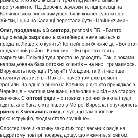
прогулянки по ТЦ. Доречно зауважити, підприємці на
Калинівськом ринку вимушені були компенсувати свої
збитки, і ціни на Калинці перестали бути «Найнижчими».
Олег, продавець з 3 сектора
, розповів ПБ: «Багато
підприємців закривають контейнера, намагаються їх
продати. Лише хто купить? Контейнери ближче до «Болота»
(віддалений район «Калинки» - ПБ) просто стоять
закритими. Покупці туди просто не доходять. Так, є роками
напрацьована база оптових клієнтів – на них і тримаємося.
Виручають покупці з Румунії і Молдови, та й ті частіше
стали купуватися в «Пакко», начеб там вже ремонт
зробили. За однією річчю на Калинку рідко хто приїжджає з
Чернівців – частіше мешканці навколишніх сіл – за старою
звичкою. Є
оптові ряди
– оптовики про них знають і туди
їздять, але багато хто пішов в Метро. Виросла популярність
ринку в Хмельницькому,
я чув, що там провели
реконструкцію, людям стало зручніше».
Спостерігаючи картину закритих торгівельних рядів на
відкритому повітрі посеред дощу, що мжичить, зi снігом,