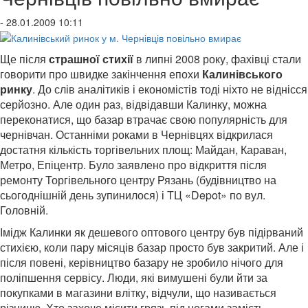
- 28.01.2009 10:11
Ще після
страшної стихії
в липні 2008 року, фахівці стали
говорити про швидке закінчення епохи
Калинівського
ринку
. До слів аналітиків і економістів тоді ніхто не віднісся
серйозно. Але один раз, відвідавши Калинку, можна
переконатися, що базар втрачає свою популярність для
чернівчан. Останніми роками в Чернівцях відкрилася
достатня кількість торгівельних площ: Майдан, Караван,
Метро, Епіцентр. Було заявлено про відкриття після
ремонту Торгівельного центру Рязань (будівництво на
сьогоднішній день зупинилося) і ТЦ «Depot» по вул.
Головній.
Імідж Калинки як дешевого оптового центру був підірваний
стихією, коли пару місяців базар просто був закритий. Але і
після повені, керівництво базару не зробило нічого для
поліпшення сервісу. Люди, які вимушені були йти за
покупками в магазини влітку, відчули, що називається
різницю. Хто захоче місити грязь під ногами замість