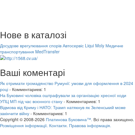
Нове в каталозі
Досудове врегулювання спорів
Автосервіс Liqui Moly
Медичне
транспортування MedTransfer
Ваші коментарі
Як отримати громадянство Румунії: умови для оформлення в 2024
році
- Комментариев: 1
На Буковині чоловіка оштрафували за організацію хресної ходи
УПЦ МП під час воєнного стану
- Комментариев: 1
Відмова від Криму і НАТО: Трамп натякнув як Зеленський може
закінчити війну
- Комментариев: 1
Copyright © 2008-2026
Платинова Буковина™.
Всі права захищено.
Розміщення інформації.
Контакти.
Правова інформація.