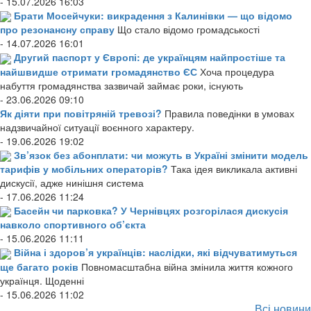
- 15.07.2026 16:03
Брати Мосейчуки: викрадення з Калинівки — що відомо
про резонансну справу
Що стало відомо громадськості
- 14.07.2026 16:01
Другий паспорт у Європі: де українцям найпростіше та
найшвидше отримати громадянство ЄС
Хоча процедура
набуття громадянства зазвичай займає роки, існують
- 23.06.2026 09:10
Як діяти при повітряній тревозі?
Правила поведінки в умовах
надзвичайної ситуації воєнного характеру.
- 19.06.2026 19:02
Зв’язок без абонплати: чи можуть в Україні змінити модель
тарифів у мобільних операторів?
Така ідея викликала активні
дискусії, адже нинішня система
- 17.06.2026 11:24
Басейн чи парковка? У Чернівцях розгорілася дискусія
навколо спортивного об’єкта
- 15.06.2026 11:11
Війна і здоров’я українців: наслідки, які відчуватимуться
ще багато років
Повномасштабна війна змінила життя кожного
українця. Щоденні
- 15.06.2026 11:02
Всі новини