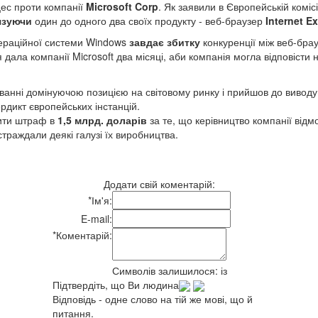
ес проти компанії
Microsoft Corp
. Як заявили в Європейській коміс
язуючи
один до одного два своїх продукту - веб-браузер
Internet E
пераційної системи Windows
завдає збитку
конкуренції між веб-бра
я дала компанії Microsoft два місяці, аби компанія могла відповісти
иванні домінуючою позицією на світовому ринку і прийшов до вивод
ердикт європейських інстанцій.
ити штраф в
1,5 млрд. доларів
за те, що керівництво компанії ві
раждали деякі галузі їх виробництва.
Додати свій коментарій:
*
Ім'я:
E-mail:
*
Коментарій:
Символів залишилося:
із
Підтвердіть, що Ви людина
Відповідь - одне слово на тій же мові, що й
питання.