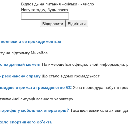
Відповідь на питання «скільки» - число
Нову загадку, будь-ласка
 коляски и ее проходимостью
сту на підтримку Михайла
но на данный момент
По имеющейся официальной информации, реч
о резонансну справу
Що стало відомо громадськості
айшвидше отримати громадянство ЄС
Хоча процедура набуття гром
звичайної ситуації воєнного характеру.
ь тарифів у мобільних операторів?
Така ідея викликала активні д
коло спортивного об’єкта