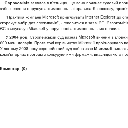
Єврокомісія
заявила в п'ятницю, що вона починає судовий проц
забезпечення порушує антимонопольні правила Євросоюзу,
прив'
"Практика компанії Microsoft прив'язувати Internet Explorer до о
скорочує вибір для споживачів", - говориться в заяві ЄС. Єврокомісі
ЄС звинувачує Microsoft у порушенні антимонопольних правил.
У
2004 році
Європейський суд визнав Microsoft винним в зловж
600 млн. доларів. Проте тоді керівництво Microsoft проігнорувало в
У лютому 2008 року європейський суд зобов'язав
Microsoft
виплат
комп'ютерних програм з конкуруючими фірмами, внаслідок чого пост
Коментарі (0)