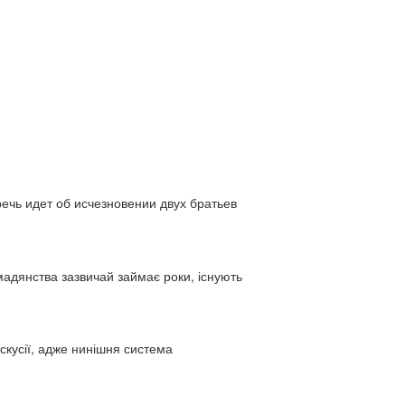
ь идет об исчезновении двух братьев
адянства зазвичай займає роки, існують
искусії, адже нинішня система