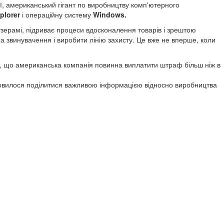
ії, американський гігант по виробництву комп'ютерного
xplorer
і операційну систему
Windows.
узерамі, підриває процеси вдосконалення товарів і зрештою
 на звинувачення і виробити лінію захисту. Це вже не вперше, коли
у, що американська компанія повинна виплатити штраф більш ніж в
дмовилося поділитися важливою інформацією відносно виробництва