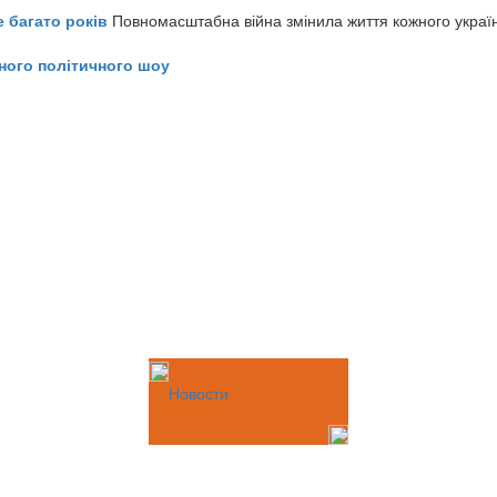
е багато років
Повномасштабна війна змінила життя кожного украї
ного політичного шоу
Новости