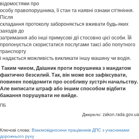
відомостями про
особу правопорушника, її стан та наявні ознаки сп'яніння.
Після
складання протоколу забороняється вживати будь-яких
заходів до
затримання або інші примусові дії стосовно цієї особи. Їй
пропонується скористатися послугами таксі або попутного
транспорту
і надається можливість викликати іншу машину чи водія.
Таким чином, Даішник проти порушника з мандатом
фактично безсилий. Так, він може все зафіксувати,
повинен повідомити про особливу зустріч начальству.
Але виписати штраф або іншим способом відбити
бажання порушувати не вийде.
ПБ
Джерело: zakon.rada.gov.ua
Ключові слова:
Взаємовідносини працівників ДПС з учасниками
дорожнього руху