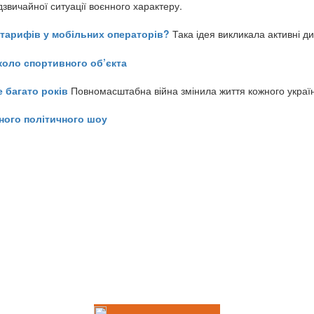
звичайної ситуації воєнного характеру.
ь тарифів у мобільних операторів?
Така ідея викликала активні д
коло спортивного об’єкта
е багато років
Повномасштабна війна змінила життя кожного украї
ного політичного шоу