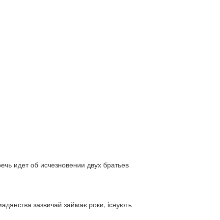
ь идет об исчезновении двух братьев
адянства зазвичай займає роки, існують