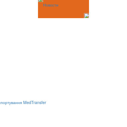
Новости
портування MedTransfer