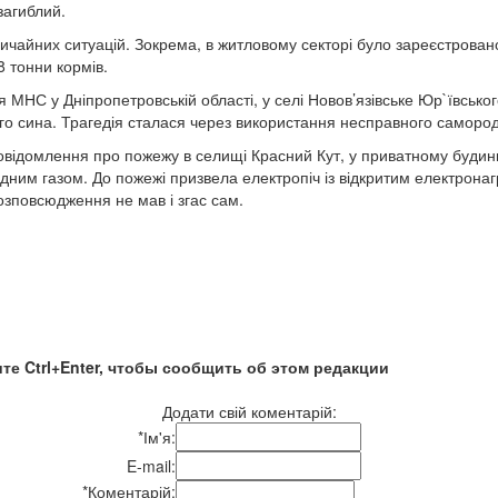
загиблий.
айних ситуацій. Зокрема, в житловому секторі було зареєстровано 1
8 тонни кормів.
НС у Дніпропетровській області, у селі Новов’язівське Юр`ївськ
чного сина. Трагедія сталася через використання несправного самород
омлення про пожежу в селищі Красний Кут, у приватному будинку н
чадним газом. До пожежі призвела електропіч із відкритим електрон
розповсюдження не мав і згас сам.
те Ctrl+Enter, чтобы сообщить об этом редакции
Додати свій коментарій:
*
Ім'я:
E-mail:
*
Коментарій: