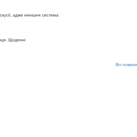
искусії, адже нинішня система
нця. Щоденні
Всі новини