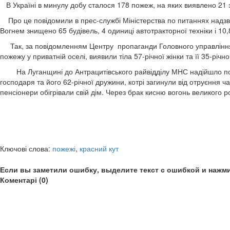
В Україні в минулу добу сталося 178 пожеж, на яких виявлено 21 
Про це повідомили в прес-службі Міністерства по питаннях надзвич
Вогнем знищено 65 будівель, 4 одиниці автотракторної техніки і 10,
Так, за повідомленням Центру пропаганди Головного управління М
пожежу у приватній оселі, виявили тіла 57-річної жінки та її 35-рі
На Луганщині до Антрацитівського райвідділу МНС надійшло повід
господаря та його 62-річної дружини, котрі загинули від отруєння 
пенсіонери обігрівали свій дім. Через брак кисню вогонь великого 
Ключові слова:
пожежі
,
красний кут
Если вы заметили ошибку, выделите текст с ошибкой и нажми
Коментарі (0)