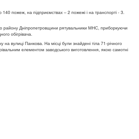
40 пожеж, на підприємствах – 2 пожежі і на транспорті - 3.
ого району Дніпропетровщини рятувальники МНС, приборкуючи
ного обігрівача.
а вулиці Панкова. На місці були знайдені тіла 71-річного
агрівальним елементом заводського виготовлення, якою самотні