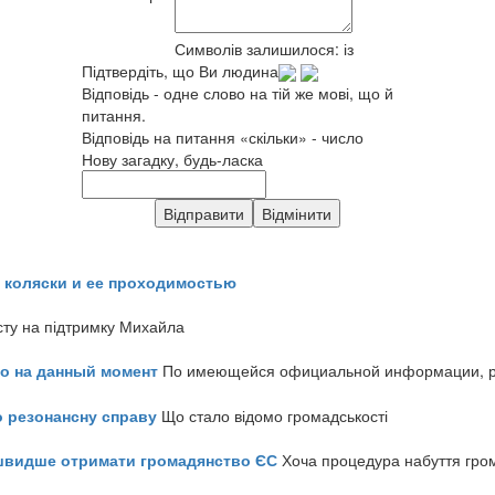
Символів залишилося:
із
Підтвердіть, що Ви людина
Відповідь - одне слово на тій же мові, що й
питання.
Відповідь на питання «скільки» - число
Нову загадку, будь-ласка
 коляски и ее проходимостью
сту на підтримку Михайла
но на данный момент
По имеющейся официальной информации, реч
о резонансну справу
Що стало відомо громадськості
айшвидше отримати громадянство ЄС
Хоча процедура набуття гром