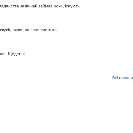
адянства зазвичай займає роки, існують
искусії, адже нинішня система
нця. Щоденні
Всі новини