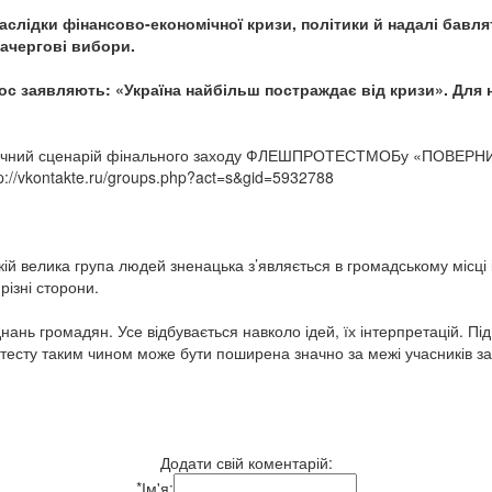
наслідки фінансово-економічної кризи, політики й надалі бавл
зачергові вибори.
голос заявляють: «Україна найбільш постраждає від кризи». Для 
остаточний сценарій фінального заходу ФЛЕШПРОТЕСТМОБу «ПОВЕР
/vkontakte.ru/groups.php?act=s&gid=5932788
велика група людей зненацька з’являється в громадському місці і 
ізні сторони.
 громадян. Усе відбувається навколо ідей, їх інтерпретацій. Пі
отесту таким чином може бути поширена значно за межі учасників за
Додати свій коментарій:
*
Ім'я: