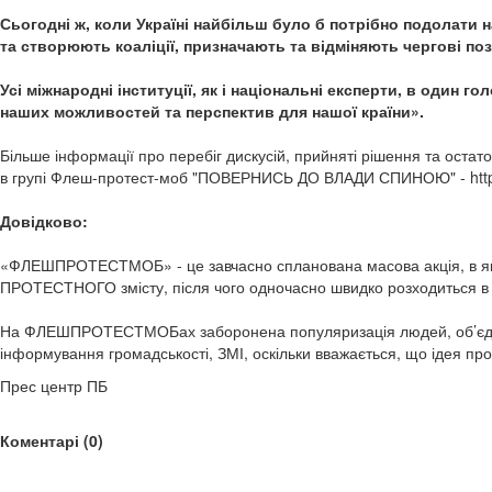
Сьогодні ж, коли Україні найбільш було б потрібно подолати 
та створюють коаліції, призначають та відміняють чергові по
Усі міжнародні інституції, як і національні експерти, в один 
наших можливостей та перспектив для нашої країни».
Більше інформації про перебіг дискусій, прийняті рішення та 
в групі Флеш-протест-моб "ПОВЕРНИСЬ ДО ВЛАДИ СПИНОЮ" - http:/
Довідково:
«ФЛЕШПРОТЕСТМОБ» - це завчасно спланована масова акція, в якій 
ПРОТЕСТНОГО змісту, після чого одночасно швидко розходиться в р
На ФЛЕШПРОТЕСТМОБах заборонена популяризація людей, об’єднань
інформування громадськості, ЗМІ, оскільки вважається, що ідея пр
Прес центр ПБ
Коментарі (0)