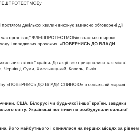
етап ФЛЕШПРОТЕСТМОБу
протягом декількох хвилин виконує завчасно обговорені дії
д час організації ФЛЕШПРОТЕСТМОБів вітається широке
ходу і випадкових прохожих. «
ПОВЕРНИСЬ ДО ВЛАДИ
ьників зі всієї країни. До акції вже приєдналися такі міста:
в, Чернівці, Суми, Хмельницький, Ковель, Львів.
СТМОБу «ПОВЕРНИСЬ ДО ВЛАДИ СПИНОЮ» в соціальній мережі
ччини, США, Білорусі чи будь-якої іншої країни, завдяки
всього світу. Українські політики не розбудували сильної
на, його майбутнього і опинялася на перших місцях за рівнем