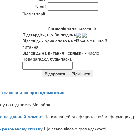
E-mail:
*
Коментарій:
Символів залишилося:
із
Підтвердіть, що Ви людина
Відповідь - одне слово на тій же мові, що й
питання.
Відповідь на питання «скільки» - число
Нову загадку, будь-ласка
 коляски и ее проходимостью
сту на підтримку Михайла
но на данный момент
По имеющейся официальной информации, реч
о резонансну справу
Що стало відомо громадськості