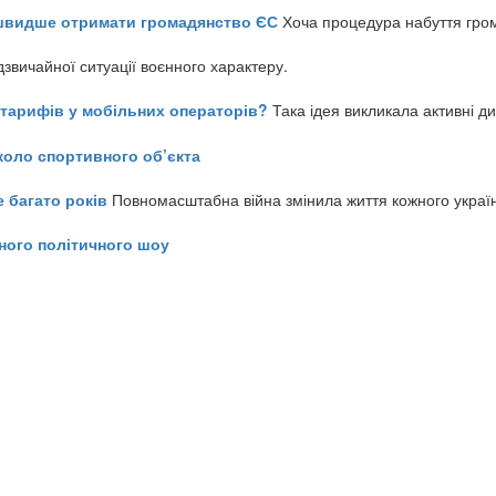
айшвидше отримати громадянство ЄС
Хоча процедура набуття гром
звичайної ситуації воєнного характеру.
ь тарифів у мобільних операторів?
Така ідея викликала активні д
коло спортивного об’єкта
е багато років
Повномасштабна війна змінила життя кожного украї
ного політичного шоу