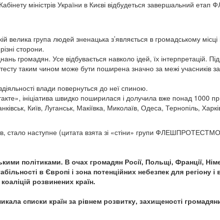
іля Кабінету міністрів України в Києві відбудеться завершальний 
велика група людей зненацька з’являється в громадському місці і 
ізні сторони.
 громадян. Усе відбувається навколо ідей, їх інтерпретацій. Пі
отесту таким чином може бути поширена значно за межі учасників за
бездіяльності влади повернуться до неї спиною.
те», ініціатива швидко поширилася і долучила вже понад 1000 прихил
івськ, Київ, Луганськ, Макіївка, Миколаїв, Одеса, Тернопіль, Харкі
рів, стало наступне (цитата взята зі «стіни» групи ФЛЕШПРОТЕ
ими політиками. В очах громадян Росії, Польщі, Франції, Німе
ільності в Європі і зона потенційних небезпек для регіону і 
коаліцій розвинених країн.
кала списки країн за рівнем розвитку, захищеності громадяни