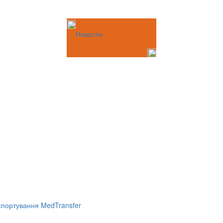
Новости
портування MedTransfer