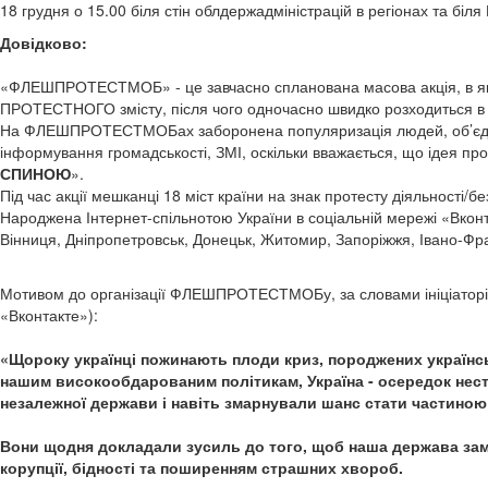
18 грудня о 15.00 біля стін облдержадміністрацій в регіонах та б
Довідково:
«ФЛЕШПРОТЕСТМОБ» - це завчасно спланована масова акція, в якій 
ПРОТЕСТНОГО змісту, після чого одночасно швидко розходиться в р
На ФЛЕШПРОТЕСТМОБах заборонена популяризація людей, об’єднань
інформування громадськості, ЗМІ, оскільки вважається, що ідея пр
СПИНОЮ
».
Під час акції мешканці 18 міст країни на знак протесту діяльності/
Народжена Інтернет-спільнотою України в соціальній мережі «Вконтак
Вінниця, Дніпропетровськ, Донецьк, Житомир, Запоріжжя, Івано-Франк
Мотивом до організації ФЛЕШПРОТЕСТМОБу, за словами ініціато
«Вконтакте»):
«Щороку українці пожинають плоди криз, породжених українськ
нашим високообдарованим політикам, Україна - осередок нестаб
незалежної держави і навіть змарнували шанс стати частиною 
Вони щодня докладали зусиль до того, щоб наша держава зами
корупції, бідності та поширенням страшних хвороб.