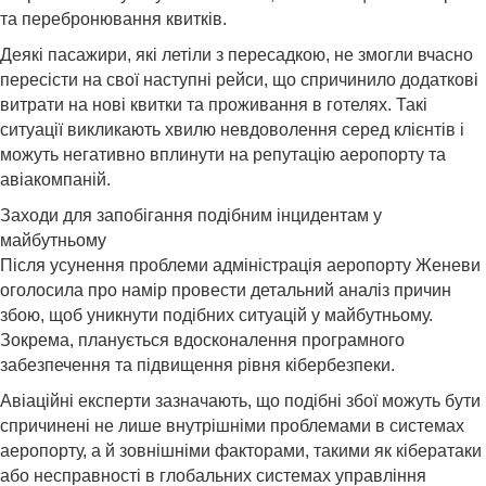
та перебронювання квитків.
Деякі пасажири, які летіли з пересадкою, не змогли вчасно
пересісти на свої наступні рейси, що спричинило додаткові
витрати на нові квитки та проживання в готелях. Такі
ситуації викликають хвилю невдоволення серед клієнтів і
можуть негативно вплинути на репутацію аеропорту та
авіакомпаній.
Заходи для запобігання подібним інцидентам у
майбутньому
Після усунення проблеми адміністрація аеропорту Женеви
оголосила про намір провести детальний аналіз причин
збою, щоб уникнути подібних ситуацій у майбутньому.
Зокрема, планується вдосконалення програмного
забезпечення та підвищення рівня кібербезпеки.
Авіаційні експерти зазначають, що подібні збої можуть бути
спричинені не лише внутрішніми проблемами в системах
аеропорту, а й зовнішніми факторами, таки
ми як кібератаки
або несправності в глобальних системах управління