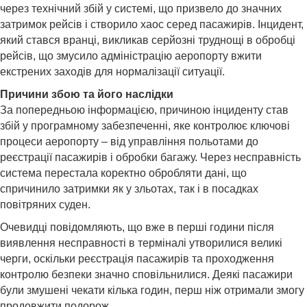
через технічний збій у системі, що призвело до значних
затримок рейсів і створило хаос серед пасажирів. Інцидент,
який стався вранці, викликав серйозні труднощі в обробці
рейсів, що змусило адміністрацію аеропорту вжити
екстрених заходів для нормалізації ситуації.
Причини збою та його наслідки
За попередньою інформацією, причиною інциденту став
збій у програмному забезпеченні, яке контролює ключові
процеси аеропорту – від управління польотами до
реєстрації пасажирів і обробки багажу. Через несправність
система перестала коректно обробляти дані, що
спричинило затримки як у зльотах, так і в посадках
повітряних суден.
Очевидці повідомляють, що вже в перші години після
виявлення несправності в терміналі утворилися великі
черги, оскільки реєстрація пасажирів та проходження
контролю безпеки значно сповільнилися. Деякі пасажири
були змушені чекати кілька годин, перш ніж отримали змогу
продовжити подорож.