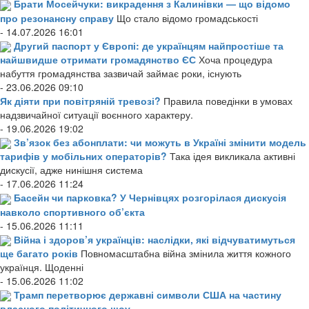
Брати Мосейчуки: викрадення з Калинівки — що відомо
про резонансну справу
Що стало відомо громадськості
- 14.07.2026 16:01
Другий паспорт у Європі: де українцям найпростіше та
найшвидше отримати громадянство ЄС
Хоча процедура
набуття громадянства зазвичай займає роки, існують
- 23.06.2026 09:10
Як діяти при повітряній тревозі?
Правила поведінки в умовах
надзвичайної ситуації воєнного характеру.
- 19.06.2026 19:02
Зв’язок без абонплати: чи можуть в Україні змінити модель
тарифів у мобільних операторів?
Така ідея викликала активні
дискусії, адже нинішня система
- 17.06.2026 11:24
Басейн чи парковка? У Чернівцях розгорілася дискусія
навколо спортивного об’єкта
- 15.06.2026 11:11
Війна і здоров’я українців: наслідки, які відчуватимуться
ще багато років
Повномасштабна війна змінила життя кожного
українця. Щоденні
- 15.06.2026 11:02
Трамп перетворює державні символи США на частину
власного політичного шоу