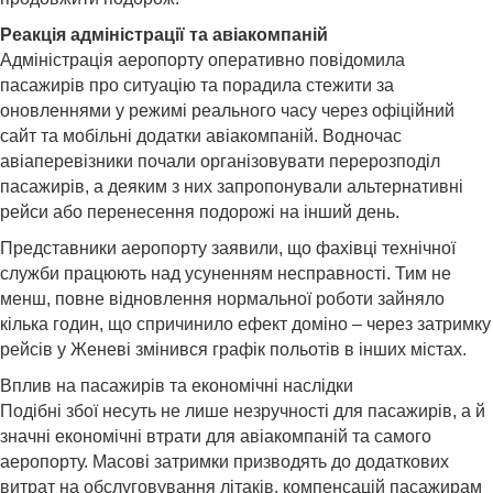
Реакція адміністрації та авіакомпаній
Адміністрація аеропорту оперативно повідомила
пасажирів про ситуацію та порадила стежити за
оновленнями у режимі реального часу через офіційний
сайт та мобільні додатки авіакомпаній. Водночас
авіаперевізники почали організовувати перерозподіл
пасажирів, а деяким з них запропонували альтернативні
рейси або перенесення подорожі на інший день.
Представники аеропорту заявили, що фахівці технічної
служби працюють над усуненням несправності. Тим не
менш, повне відновлення нормальної роботи зайняло
кілька годин, що спричинило ефект доміно – через затримку
рейсів у Женеві змінився графік польотів в інших містах.
Вплив на пасажирів та економічні наслідки
Подібні збої несуть не лише незручності для пасажирів, а й
значні економічні втрати для авіакомпаній та самого
аеропорту. Масові затримки призводять до додаткових
витрат на обслуговування літаків, компенсацій пасажирам