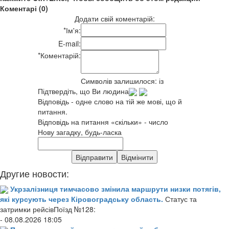
Коментарі (0)
Додати свій коментарій:
*
Ім'я:
E-mail:
*
Коментарій:
Символів залишилося:
із
Підтвердіть, що Ви людина
Відповідь - одне слово на тій же мові, що й
питання.
Відповідь на питання «скільки» - число
Нову загадку, будь-ласка
Другие новости:
Укрзалізниця тимчасово змінила маршрути низки потягів,
які курсують через Кіровоградську область.
Статус та
затримки рейсівПоїзд №128:
- 08.08.2026 18:05