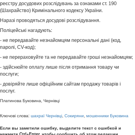
реєстру досудових розслідувань за ознаками ст. 190
(Шахрайство) Кримінального кодексу України.
Наразі проводяться досудові розслідування.
Поліцейські нагадують:
- не передавайте незнайомцям персональні дані (код,
паролі, CV-код);
- не перераховуйте та не передавайте гроші незнайомцям;
- здійснюйте оплату лише після отримання товару чи
послуги;
- довіряйте лише офіційним сайтам продажу товарів і
послуг.
Платинова Буковина, Чернівці
Ключові слова:
шахраї Чернівці
,
Сокиряни
,
мошенники Буковина
Если вы заметили ошибку, выделите текст с ошибкой и
нажмите Ctrl+Enter, чтобы сообщить об этом редакции