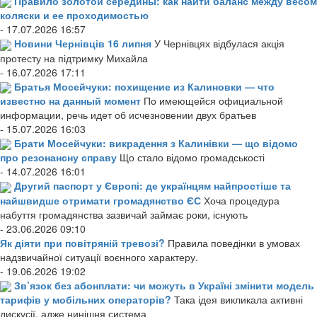
Правило золотой середины: как найти баланс между весом
коляски и ее проходимостью
- 17.07.2026 16:57
Новини Чернівців 16 липня
У Чернівцях відбулася акція
протесту на підтримку Михайла
- 16.07.2026 17:11
Братья Мосейчуки: похищение из Калиновки — что
известно на данный момент
По имеющейся официальной
информации, речь идет об исчезновении двух братьев
- 15.07.2026 16:03
Брати Мосейчуки: викрадення з Калинівки — що відомо
про резонансну справу
Що стало відомо громадськості
- 14.07.2026 16:01
Другий паспорт у Європі: де українцям найпростіше та
найшвидше отримати громадянство ЄС
Хоча процедура
набуття громадянства зазвичай займає роки, існують
- 23.06.2026 09:10
Як діяти при повітряній тревозі?
Правила поведінки в умовах
надзвичайної ситуації воєнного характеру.
- 19.06.2026 19:02
Зв’язок без абонплати: чи можуть в Україні змінити модель
тарифів у мобільних операторів?
Така ідея викликала активні
дискусії, адже нинішня система