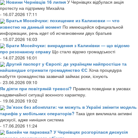
Новини Чернівців 16 липня
У Чернівцях відбулася акція
протесту на підтримку Михайла
- 16.07.2026 17:11
Братья Мосейчуки: похищение из Калиновки — что
известно на данный момент
По имеющейся официальной
информации, речь идет об исчезновении двух братьев
- 15.07.2026 16:03
Брати Мосейчуки: викрадення з Калинівки — що відомо
про резонансну справу
Що стало відомо громадськості
- 14.07.2026 16:01
Другий паспорт у Європі: де українцям найпростіше та
найшвидше отримати громадянство ЄС
Хоча процедура
набуття громадянства зазвичай займає роки, існують
- 23.06.2026 09:10
Як діяти при повітряній тревозі?
Правила поведінки в умовах
надзвичайної ситуації воєнного характеру.
- 19.06.2026 19:02
Зв’язок без абонплати: чи можуть в Україні змінити модель
тарифів у мобільних операторів?
Така ідея викликала активні
дискусії, адже нинішня система
- 17.06.2026 11:24
Басейн чи парковка? У Чернівцях розгорілася дискусія
навколо спортивного об’єкта