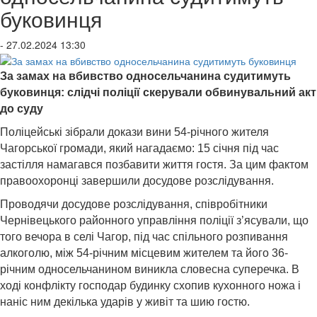
буковинця
- 27.02.2024 13:30
За замах на вбивство односельчанина судитимуть
буковинця: слідчі поліції скерували обвинувальний акт
до суду
Поліцейські зібрали докази вини 54-річного жителя
Чагорської громади, який нагадаємо: 15 січня під час
застілля намагався позбавити життя гостя. За цим фактом
правоохоронці завершили досудове розслідування.
Проводячи досудове розслідування, співробітники
Чернівецького районного управління поліції з’ясували, що
того вечора в селі Чагор, під час спільного розпивання
алкоголю, між 54-річним місцевим жителем та його 36-
річним односельчанином виникла словесна суперечка. В
ході конфлікту господар будинку схопив кухонного ножа і
наніс ним декілька ударів у живіт та шию гостю.