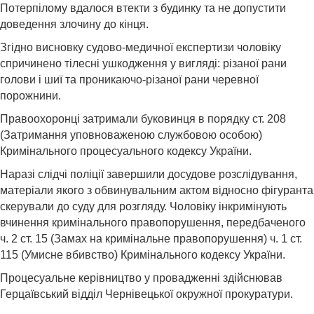
Потерпілому вдалося втекти з будинку та не допустити
доведення злочину до кінця.
Згідно висновку судово-медичної експертизи чоловіку
спричинено тілесні ушкодження у вигляді: різаної рани
голови і шиї та проникаючо-різаної рани черевної
порожнини.
Правоохоронці затримали буковинця в порядку ст. 208
(Затримання уповноваженою службовою особою)
Кримінального процесуального кодексу України.
Наразі слідчі поліції завершили досудове розслідування,
матеріали якого з обвинувальним актом відносно фігуранта
скерували до суду для розгляду. Чоловіку інкримінують
вчинення кримінального правопорушення, передбаченого
ч. 2 ст. 15 (Замах на кримінальне правопорушення) ч. 1 ст.
115 (Умисне вбивство) Кримінального кодексу України.
Процесуальне керівництво у провадженні здійснював
Герцаївський відділ Чернівецької окружної прокуратури.