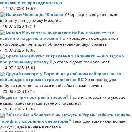
коляски и ее проходимостью
- 17.07.2026 16:57
Новини Чернівців 16 липня
У Чернівцях відбулася акція
протесту на підтримку Михайла
- 16.07.2026 17:11
Братья Мосейчуки: похищение из Калиновки — что
известно на данный момент
По имеющейся официальной
информации, речь идет об исчезновении двух братьев
- 15.07.2026 16:03
Брати Мосейчуки: викрадення з Калинівки — що відомо
про резонансну справу
Що стало відомо громадськості
- 14.07.2026 16:01
Другий паспорт у Європі: де українцям найпростіше та
найшвидше отримати громадянство ЄС
Хоча процедура
набуття громадянства зазвичай займає роки, існують
- 23.06.2026 09:10
Як діяти при повітряній тревозі?
Правила поведінки в умовах
надзвичайної ситуації воєнного характеру.
- 19.06.2026 19:02
Зв’язок без абонплати: чи можуть в Україні змінити модель
тарифів у мобільних операторів?
Така ідея викликала активні
дискусії, адже нинішня система