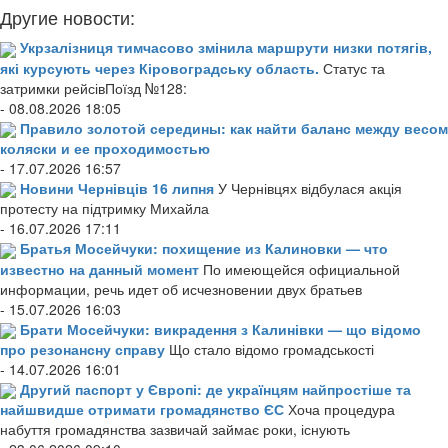
Другие новости:
Укрзалізниця тимчасово змінила маршрути низки потягів,
які курсують через Кіровоградську область.
Статус та
затримки рейсівПоїзд №128:
- 08.08.2026 18:05
Правило золотой середины: как найти баланс между весом
коляски и ее проходимостью
- 17.07.2026 16:57
Новини Чернівців 16 липня
У Чернівцях відбулася акція
протесту на підтримку Михайла
- 16.07.2026 17:11
Братья Мосейчуки: похищение из Калиновки — что
известно на данный момент
По имеющейся официальной
информации, речь идет об исчезновении двух братьев
- 15.07.2026 16:03
Брати Мосейчуки: викрадення з Калинівки — що відомо
про резонансну справу
Що стало відомо громадськості
- 14.07.2026 16:01
Другий паспорт у Європі: де українцям найпростіше та
найшвидше отримати громадянство ЄС
Хоча процедура
набуття громадянства зазвичай займає роки, існують