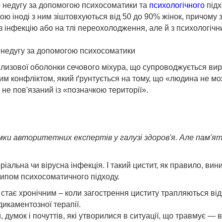
цю недугу за допомогою психосоматики та
психологічного
підх
ю іноді з ним зіштовхуються від 50 до 90% жінок, причому 
з інфекцію або на тлі переохолодження, але й з психологічн
ю недугу за допомогою психосоматики
 слизової оболонки сечового міхура, що супроводжується в
м конфліктом, який ґрунтується на тому, що «людина не мож
не пов'язаний із «позначкою території».
мки авторитетних експертів у галузі здоров'я. Але пам'
ріальна чи вірусна інфекція. І такий цистит, як правило, ви
типом психосоматичного підходу.
ає хронічним – коли загострення циститу трапляються від 3-
икаментозної терапії.
 думок і почуттів, які утворилися в ситуації, що травмує —