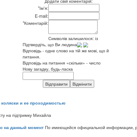
Додати свій коментарій:
*
Ім'я:
E-mail:
*
Коментарій:
Символів залишилося:
із
Підтвердіть, що Ви людина
Відповідь - одне слово на тій же мові, що й
питання.
Відповідь на питання «скільки» - число
Нову загадку, будь-ласка
 коляски и ее проходимостью
сту на підтримку Михайла
но на данный момент
По имеющейся официальной информации, реч