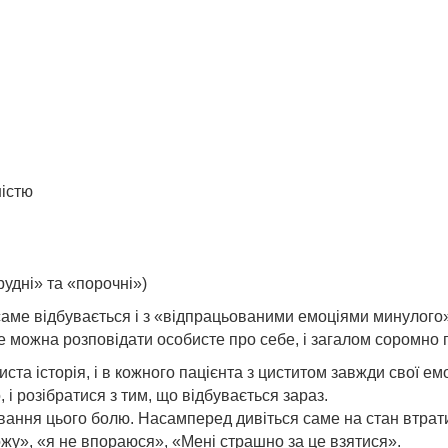
ністю
рудні» та «порочні»)
саме відбувається і з «відпрацьованими емоціями минулого»,
 можна розповідати особисте про себе, і загалом соромно п
ста історія, і в кожного пацієнта з циститом завжди свої ем
 і розібратися з тим, що відбувається зараз.
ання цього болю. Насамперед дивіться саме на стан втрати
ожу», «я не впораюся», «Мені страшно за це взятися».