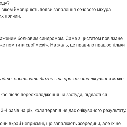
оду?
з віком ймовірність появи запалення сечового міхура
их причин.
ираженим больовим синдромом. Саме з циститом пов'язане
е помітити свої межі». На жаль, це правило працює тільки
ятайте: поставити діагноз та призначити лікування може
никає після переохолодження чи застуди, піддається
4 разів на рік, коли терапія не дає очікуваного результату.
 вони вкрай неприємні, що запалюють зсередини, але їх не