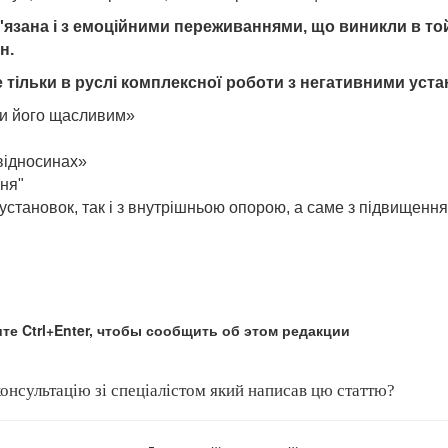
в'язана і з емоційними переживаннями, що виникли в т
н.
 тільки в руслі комплексної роботи з негативними уста
ити його щасливим»
відносинах»
ння"
 установок, так і з внутрішньою опорою, а саме з підвищен
те Ctrl+Enter, чтобы сообщить об этом редакции
консультацію зі спеціалістом який написав цю статтю?