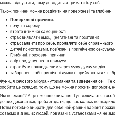
можна відпустити, тому доводиться тримати їх у собі.
Також причини можна розділити на поверхневі та глибинні.
Поверхневі причини:
почуття сорому
втрата інтимної самоцінності
страх виявляти емоції (негативні та позитивні)
страх заявити про себе, проявляти себе справжнього
дитячі психотравми, пов'язані з пригніченою сексуаль
Глибинні, приховані причини:
опір придушенню та примусу
страх бути пошкодженим через чужу думку чи дію
заборонені собі пригнічені думки (сприймаються як «б
Функція сечового міхура - утримання та виведення сечі. Те 
зробити це складно, тому що не можна просити допомоги, не
Які це емоції? А це вже інше питання. Тут включається особи
до них докопатися, треба згадати, що вас колись пошкодило,
Потім потрібно вибрати для себе найкращий варіант прожив
ховаємо від інших людей, пов'язані з установками «я не зм