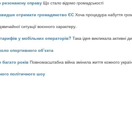
о резонансну справу
Що стало відомо громадськості
айшвидше отримати громадянство ЄС
Хоча процедура набуття гром
звичайної ситуації воєнного характеру.
ь тарифів у мобільних операторів?
Така ідея викликала активні д
коло спортивного об’єкта
е багато років
Повномасштабна війна змінила життя кожного украї
ного політичного шоу