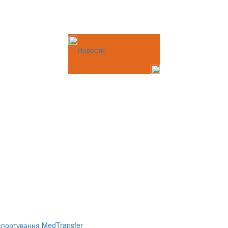
Новости
портування MedTransfer