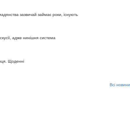
адянства зазвичай займає роки, існують
искусії, адже нинішня система
нця. Щоденні
Всі новини