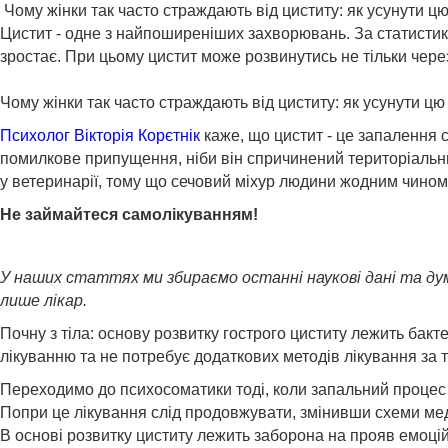
Чому жінки так часто страждають від циститу: як усунути 
Цистит - одне з найпоширеніших захворювань. За статистико
зростає. При цьому цистит може розвинутись не тільки чере
Чому жінки так часто страждають від циститу: як усунути ц
Психолог Вікторія Корєтнік
каже, що цистит - це запалення
помилкове припущення, ніби він спричинений територіальни
у ветеринарії, тому що сечовий міхур людини жодним чином 
Не займайтеся самолікуванням!
У наших статтях ми збираємо останні наукові дані та ду
лише лікар.
Почну з тіла: основу розвитку гострого циститу лежить бакте
лікуванню та не потребує додаткових методів лікування за 
Переходимо до психосоматики тоді, коли запальний процес ст
Попри це лікування слід продовжувати, змінивши схеми мед
В основі розвитку циститу лежить заборона на прояв емоцій,