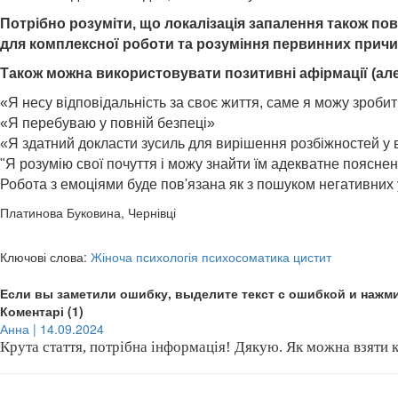
Потрібно розуміти, що локалізація запалення також по
для комплексної роботи та розуміння первинних причи
Також можна використовувати позитивні афірмації (але
«Я несу відповідальність за своє життя, саме я можу зроб
«Я перебуваю у повній безпеці»
«Я здатний докласти зусиль для вирішення розбіжностей у 
"Я розумію свої почуття і можу знайти їм адекватне поясне
Робота з емоціями буде пов'язана як з пошуком негативних
Платинова Буковина, Чернівці
Ключові слова:
Жіноча психологія психосоматика цистит
Если вы заметили ошибку, выделите текст с ошибкой и нажми
Коментарі (1)
Анна | 14.09.2024
Крута стаття, потрібна інформація! Дякую. Як можна взяти 