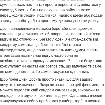
сумніваються, нам не так просто перестати сумніватися у
своїх здібностях. Сильне почуття шахрайства може
перешкодити людині поділитися чудовою ідеєю або подати
заявку на роботу або в програму, де вона досягне успіху.
Досі найнадійнішим методом боротьби із синдромом
самозванця залишається обговорення, зворотний зв'язок,
відгуки від оточуючих. Багато людей, які страждають від
синдрому самозванця, бояться, що їхні страхи
підтвердяться, якщо вони запитають чиїсь думки. Навіть
отримавши позитивний відгук, часто вони не
позбавляються синдрому самозванця. З іншого боку, якщо
консультант чи наставник розповість, що відчуває те саме,
це може допомогти. Те саме стосується однолітків.
Щоб полегшити, досить просто знати, що для вашого
почуття є визначення. Якщо ви знаєте про цей феномен, то
можете подолати свій синдром самозванця, збираючи та
періодично згадуючи позитивні відгуки. Одна жінка-вчений
звинувачувала себе у проблемах у лабораторії та почала