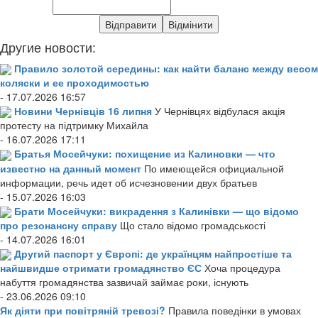
Другие новости:
Правило золотой середины: как найти баланс между весом
коляски и ее проходимостью
- 17.07.2026 16:57
Новини Чернівців 16 липня
У Чернівцях відбулася акція
протесту на підтримку Михайла
- 16.07.2026 17:11
Братья Мосейчуки: похищение из Калиновки — что
известно на данный момент
По имеющейся официальной
информации, речь идет об исчезновении двух братьев
- 15.07.2026 16:03
Брати Мосейчуки: викрадення з Калинівки — що відомо
про резонансну справу
Що стало відомо громадськості
- 14.07.2026 16:01
Другий паспорт у Європі: де українцям найпростіше та
найшвидше отримати громадянство ЄС
Хоча процедура
набуття громадянства зазвичай займає роки, існують
- 23.06.2026 09:10
Як діяти при повітряній тревозі?
Правила поведінки в умовах