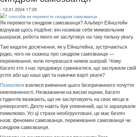
- 12.01.2024 17:20
Як перемогти синдром самозванця? Альберт Ейнштейн
відчував щось подібне: він називав себе мимовільним
шахраєм, робота якого не заслуговує на таку пильну увагу.
Такі видатні досягнення, як у Ейнштейна, зустрічаються
рідко, чого не скажеш про синдром самозванця —
переживання, коли почуваєшся немов шахрай. Чому
багато хто з нас продовжує сумніватися, що заслужили свій
успіх або що наші ідеї та навички варті уваги?
Психологи
взялися вивчення цього безпричинного почуття
невпевненості. Незважаючи на високі оцінки, багато
студентів вважають, що не заслуговують на своє місце в
університеті. Дехто навіть був упевнений, що їх зарахували
помилково. Усі ці страхи необгрунтовані, це має безліч
назв: феномен самозванця, переживання самозванця чи
синдром самозванця.