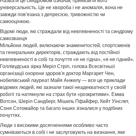
Назвати це синдромом означає принизити його
універсальність. Це не хвороба і не аномалія, вона не
завжди пов'язана з депресією, тривожністю чи
самооцінкою.
Відомі люди, які страждали від невпевненості та синдрому
самозванця
Мільйони людей, включаючи знаменитостей, спортсменів
та генеральних директорів, страждають від постійної
невпевненості в собі та почуття «я не гідна», «я не гідний».
Голлівудська зірка Меріл Стріп, голова Всесвітньої
організації охорони здоров'я доктор Маргарет Чен,
нобелівський лауреат Майя Анжелу — все це приклади
відомих людей, які зазнали такої неадекватності у своїй
роботі та натякнули на страх бути «розкритими». Емма
Вотсон, Шеріл Сандберг, Мішель Пфайфер, Кейт Уінслет,
Соня Сотомайор та багато інших зізналися у подібних
почуттях.
Люди з високими досягненнями особливо часто
сумніваються в собі і не заслуговують на визнання, яке