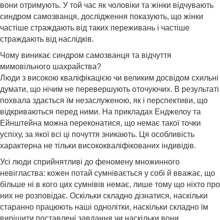
вони отримують. У той час як чоловіки та жінки відчувають
синдром самозванця, дослідження показують, що жінки
частіше страждають від таких переживань і частіше
страждають від наслідків.
Чому виникає синдром самозванця та відчуття
мимовільного шахрайства?
Люди з високою кваліфікацією чи великим досвідом схильні
думати, що нічим не перевершують оточуючих. В результаті
похвала здається їм незаслуженою, як і перспективи, що
відкриваються перед ними. На прикладах Енджелоу та
Ейнштейна можна переконатися, що немає такої точки
успіху, за якої всі ці почуття зникають. Ця особливість
характерна не тільки висококваліфікованих індивідів.
Усі люди сприйнятливі до феномену множинного
невігластва: кожен потай сумнівається у собі й вважає, що
більше ні в кого цих сумнівів немає, лише тому що ніхто про
них не розповідає. Оскільки складно дізнатися, наскільки
старанно працюють наші однолітки, наскільки складно їм
вирішити поставлені завдання чи наскільки вони