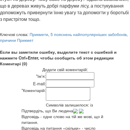
що в деревах живуть добрі парфуми лісу, а постукування
допоможуть привернути їхню увагу та допомогти у боротьбі
з пристрітом тощо.
Ключові слова:
Прикмети
,
5 пояснень найпопулярніших забобонів
,
причини Прикмет
Если вы заметили ошибку, выделите текст с ошибкой и
нажмите Ctrl+Enter, чтобы сообщить об этом редакции
Коментарі (0)
Додати свій коментарій:
*
Ім'я:
E-mail:
*
Коментарій:
Символів залишилося:
із
Підтвердіть, що Ви людина
Відповідь - одне слово на тій же мові, що й
питання.
Відповідь на питання «скільки» - число