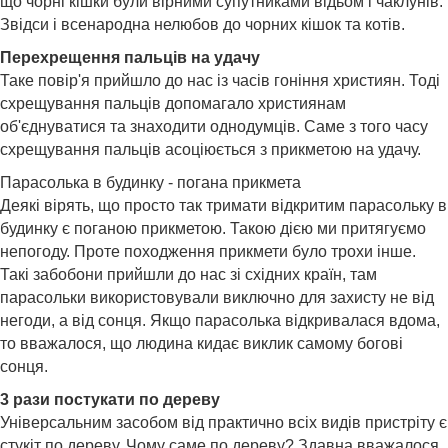
що чорні кішки були вірними супутниками відьом і чаклунів.
Звідси і всенародна нелюбов до чорних кішок та котів.
Перехрещення пальців на удачу
Таке повір'я прийшло до нас із часів гоніння християн. Тоді
схрещування пальців допомагало християнам
об'єднуватися та знаходити однодумців. Саме з того часу
схрещування пальців асоціюється з прикметою на удачу.
Парасолька в будинку - погана прикмета
Деякі вірять, що просто так тримати відкритим парасольку в
будинку є поганою прикметою. Такою дією ми притягуємо
непогоду. Проте походження прикмети було трохи інше.
Такі забобони прийшли до нас зі східних країн, там
парасольки використовували виключно для захисту не від
негоди, а від сонця. Якщо парасолька відкривалася вдома,
то вважалося, що людина кидає виклик самому богові
сонця.
3 рази постукати по дереву
Універсальним засобом від практично всіх видів пристріту є
стукіт по дереву. Чому саме по дереву? Здавна вважалося,