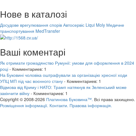
Нове в каталозі
Досудове врегулювання спорів
Автосервіс Liqui Moly
Медичне
транспортування MedTransfer
Ваші коментарі
Як отримати громадянство Румунії: умови для оформлення в 2024
році
- Комментариев: 1
На Буковині чоловіка оштрафували за організацію хресної ходи
УПЦ МП під час воєнного стану
- Комментариев: 1
Відмова від Криму і НАТО: Трамп натякнув як Зеленський може
закінчити війну
- Комментариев: 1
Copyright © 2008-2026
Платинова Буковина™.
Всі права захищено.
Розміщення інформації.
Контакти.
Правова інформація.