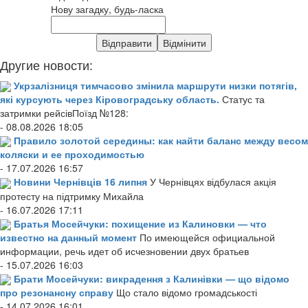
Нову загадку, будь-ласка
Другие новости:
Укрзалізниця тимчасово змінила маршрути низки потягів,
які курсують через Кіровоградську область.
Статус та
затримки рейсівПоїзд №128:
- 08.08.2026 18:05
Правило золотой середины: как найти баланс между весом
коляски и ее проходимостью
- 17.07.2026 16:57
Новини Чернівців 16 липня
У Чернівцях відбулася акція
протесту на підтримку Михайла
- 16.07.2026 17:11
Братья Мосейчуки: похищение из Калиновки — что
известно на данный момент
По имеющейся официальной
информации, речь идет об исчезновении двух братьев
- 15.07.2026 16:03
Брати Мосейчуки: викрадення з Калинівки — що відомо
про резонансну справу
Що стало відомо громадськості
- 14.07.2026 16:01