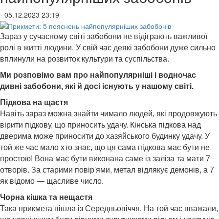
- 05.12.2023 23:19
Зараз у сучасному світі забобони не відіграють важливої
ролі в житті людини. У свій час деякі забобони дуже сильно
вплинули на розвиток культури та суспільства.
Ми розповімо вам про найпопулярніші і водночас
дивні забобони, які й досі існують у нашому світі.
Підкова на щастя
Навіть зараз можна знайти чимало людей, які продовжують
вірити підкову, що приносить удачу. Кінська підкова над
дверима може приносити до хазяйського будинку удачу. У
той же час мало хто знає, що ця сама підкова має бути не
простою! Вона має бути виконана саме із заліза та мати 7
отворів. За старими повір'ями, метал відлякує демонів, а 7
як відомо — щасливе число.
Чорна кішка та нещастя
Така прикмета пішла із Середньовіччя. На той час вважали,