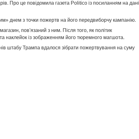
в. Про це повідомила газета Politico із посиланням на дані
шим» днем з точки пожертв на його передвиборчу кампанію.
агазин, пов'язаний з ним. Після того, як політик
 та наклейок із зображенням його тюремного магшота.
тижнів штабу Трампа вдалося зібрати пожертвування на суму