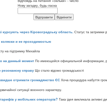
Відповідь на питання «скільки» - число
Нову загадку, будь-ласка
кі курсують через Кіровоградську область.
Статус та затримки 
 коляски и ее проходимостью
сту на підтримку Михайла
но на данный момент
По имеющейся официальной информации, реч
о резонансну справу
Що стало відомо громадськості
айшвидше отримати громадянство ЄС
Хоча процедура набуття гром
звичайної ситуації воєнного характеру.
ь тарифів у мобільних операторів?
Така ідея викликала активні д