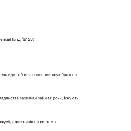
рейсівПоїзд №128:
ь идет об исчезновении двух братьев
адянства зазвичай займає роки, існують
искусії, адже нинішня система