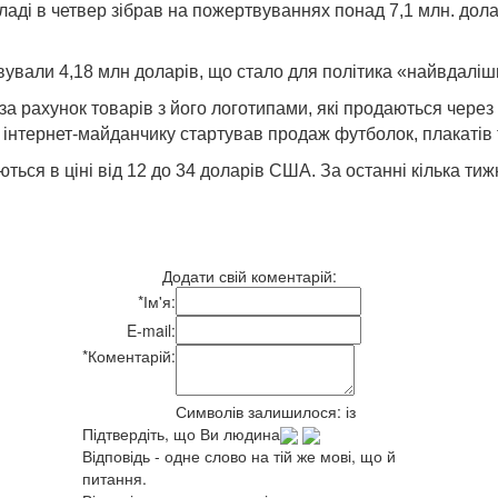
і в четвер зібрав на пожертвуваннях понад 7,1 млн. доларі
вували 4,18 млн доларів, що стало для політика «найвдалі
а рахунок товарів з його логотипами, які продаються через м
 інтернет-майданчику стартував продаж футболок, плакатів
юються в ціні від 12 до 34 доларів США. За останні кілька 
Додати свій коментарій:
*
Ім'я:
E-mail:
*
Коментарій:
Символів залишилося:
із
Підтвердіть, що Ви людина
Відповідь - одне слово на тій же мові, що й
питання.