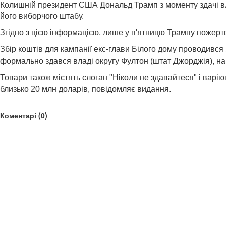
Колишній президент США Дональд Трамп з моменту здачі влад
його виборчого штабу.
Згідно з цією інформацією, лише у п'ятницю Трампу пожерт
Збір коштів для кампанії екс-глави Білого дому проводився з
формально здався владі округу Фултон (штат Джорджія), на
Товари також містять слоган "Ніколи не здавайтеся" і варі
близько 20 млн доларів, повідомляє видання.
Коментарі (0)