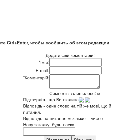
те Ctrl+Enter, чтобы сообщить об этом редакции
Додати свій коментарій:
*
Ім'я:
E-mail:
*
Коментарій:
Символів залишилося:
із
Підтвердіть, що Ви людина
Відповідь - одне слово на тій же мові, що й
питання.
Відповідь на питання «скільки» - число
Нову загадку, будь-ласка