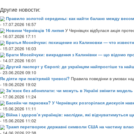
Другие новости:
Правило золотой середины: как найти баланс между весом
- 17.07.2026 16:57
Новини Чернівців 16 липня
У Чернівцях відбулася акція проте
- 16.07.2026 17:11
Братья Мосейчуки: похищение из Калиновки — что извест
- 15.07.2026 16:03
Брати Мосейчуки: викрадення з Калинівки — що відомо пр
- 14.07.2026 16:01
Другий паспорт у Європі: де українцям найпростіше та н
- 23.06.2026 09:10
Як діяти при повітряній тревозі?
Правила поведінки в умовах над
- 19.06.2026 19:02
Зв’язок без абонплати: чи можуть в Україні змінити модел
- 17.06.2026 11:24
Басейн чи парковка? У Чернівцях розгорілася дискусія нав
- 15.06.2026 11:11
Війна і здоров’я українців: наслідки, які відчуватимуться щ
- 15.06.2026 11:02
Трамп перетворює державні символи США на частину влас
- 14.06.2026 22:38