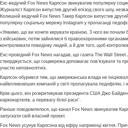
Екс-ведучий Fox News Карлсон звинуватив популярну соцме
Журналіст Карлсон випустив другий епізод свого шоу, незв
Колишній ведучий Fox News Такер Карлсон випустив другий е
популярну соціальну мережу Instagram у пропаганді педофіл
«Уявимо, що ви хочете керувати країною. З чого ви почали б
з військових, потім зайнялися б правоохоронними органами.
контролювати поведінку людей, а й для того, щоб контролюв
Екс-провідний Fox News нагадав, що газета The Wall Street
стверджується, що соцмережа допомагає пов'язувати та про
участю неповнолітніх.
Карлсон обурився тим, що американська влада не ініціювал
найвпливовіших компаній у світі пропагувала педофілію, і ні
Крім цього, він розкритикував президента США Джо Байдена 
наркокартелів, а перевагу білої раси".
Раніше повідомлялося, що канал Fox News звинуватив Карлсо
запускати свій власний проект.
Fox News усунув Карлсона від ефіру наприкінці квітня. При