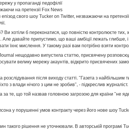
режу у пропаганді педофілії
ажаючи на претензії Fox News
пізод свого шоу Tucker on Twitter, незважаючи на претензі
ії.
? Ви хотіли б переконатися, що повністю контролюєте тих, х
 Але давайте припустимо, що ваші амбіції лежать глибше, і 
ати їхнє мислення. У такому разі вам потрібно взяти контро
 Journal нещодавно випустила статтю, присвячену розповсюд
сувати велику мережу акаунтів, відкрито присвячених замов
а розслідування після виходу статті. "Газета з найбільшим
хто з влади нічого з цим не зробив", - підкреслив журналіст.
за те, що той назвав головною загрозою для країни "не ядер
на у порушенні умов контракту через його нове шоу Tucker 
чин такого рішення не уточнювали. В авторській програмі Tu