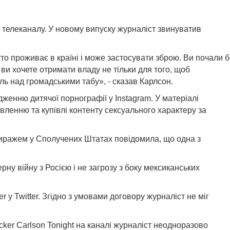
ї телеканалу. У новому випуску журналіст звинуватив
то проживає в країні і може застосувати зброю. Ви почали б
ви хочете отримати владу не тільки для того, щоб
ль над громадськими табу», - сказав Карлсон.
женню дитячої порнографії у Instagram. У матеріалі
ленню та купівлі контенту сексуального характеру за
 тиражем у Сполучених Штатах повідомила, що одна з
ну війну з Росією і не загрозу з боку мексиканських
у Twitter. Згідно з умовами договору журналіст не міг
cker Carlson Tonight на каналі журналіст неодноразово