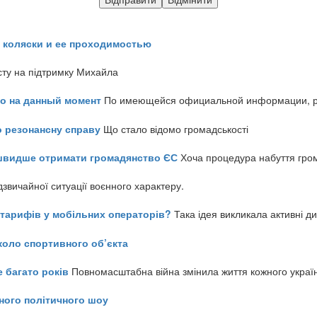
 коляски и ее проходимостью
сту на підтримку Михайла
но на данный момент
По имеющейся официальной информации, реч
о резонансну справу
Що стало відомо громадськості
айшвидше отримати громадянство ЄС
Хоча процедура набуття гром
звичайної ситуації воєнного характеру.
ь тарифів у мобільних операторів?
Така ідея викликала активні д
коло спортивного об’єкта
е багато років
Повномасштабна війна змінила життя кожного украї
ного політичного шоу