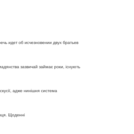
ь идет об исчезновении двух братьев
адянства зазвичай займає роки, існують
искусії, адже нинішня система
нця. Щоденні