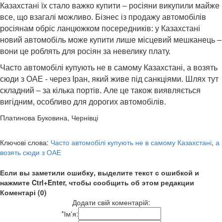
Казахстані їх стало важко купити – росіяни викупили майже
все, що взагалі можливо. Бізнес із продажу автомобілів
росіянам обріс ланцюжком посередників: у Казахстані
новий автомобіль може купити лише місцевий мешканець –
вони це роблять для росіян за невелику плату.
Часто автомобілі купують не в самому Казахстані, а возять
сюди з ОАЕ - через Іран, який живе під санкціями. Шлях тут
складний – за кілька портів. Але це також виявляється
вигідним, особливо для дорогих автомобілів.
Платинова Буковина, Чернівці
Ключові слова:
Часто автомобілі купують не в самому Казахстані
,
а
возять сюди з ОАЕ
Если вы заметили ошибку, выделите текст с ошибкой и
нажмите Ctrl+Enter, чтобы сообщить об этом редакции
Коментарі (0)
Додати свій коментарій:
*
Ім'я: