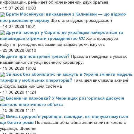
информации, речь идет об исчезновении двух братьев
- 15.07.2026 16:03
Брати Мосейчуки: викрадення з Калинівки — що відомо
про резонансну справу
Що стало відомо громадськості
- 14.07.2026 16:01
Другий паспорт у Європі: де українцям найпростіше та
найшвидше отримати громадянство ЄС
Хоча процедура
набуття громадянства зазвичай займає роки, існують
- 23.06.2026 09:10
Як діяти при повітряній тревозі?
Правила поведінки в умовах
надзвичайної ситуації воєнного характеру.
- 19.06.2026 19:02
Зв’язок без абонплати: чи можуть в Україні змінити модель
тарифів у мобільних операторів?
Така ідея викликала активні
дискусії, адже нинішня система
- 17.06.2026 11:24
Басейн чи парковка? У Чернівцях розгорілася дискусія
навколо спортивного об’єкта
- 15.06.2026 11:11
Війна і здоров’я українців: наслідки, які відчуватимуться
ще багато років
Повномасштабна війна змінила життя кожного
українця. Щоденні
- 15.06.2026 11:02