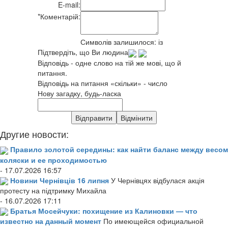
E-mail:
*
Коментарій:
Символів залишилося:
із
Підтвердіть, що Ви людина
Відповідь - одне слово на тій же мові, що й
питання.
Відповідь на питання «скільки» - число
Нову загадку, будь-ласка
Другие новости:
Правило золотой середины: как найти баланс между весом
коляски и ее проходимостью
- 17.07.2026 16:57
Новини Чернівців 16 липня
У Чернівцях відбулася акція
протесту на підтримку Михайла
- 16.07.2026 17:11
Братья Мосейчуки: похищение из Калиновки — что
известно на данный момент
По имеющейся официальной