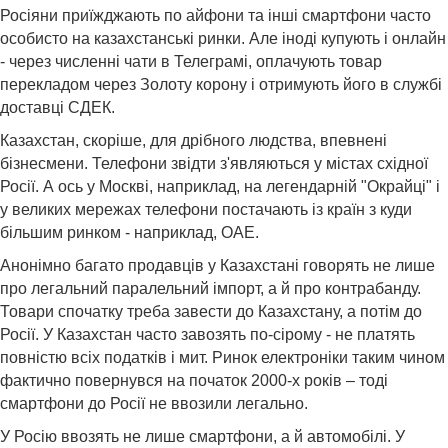
Росіяни приїжджають по айфони та інші смартфони часто
особисто на казахстанські ринки. Але іноді купують і онлайн
- через численні чати в Телеграмі, оплачують товар
перекладом через Золоту корону і отримують його в службі
доставці СДЕК.
Казахстан, скоріше, для дрібного людства, впевнені
бізнесмени. Телефони звідти з'являються у містах східної
Росії. А ось у Москві, наприклад, на легендарній "Окрайці" і
у великих мережах телефони постачають із країн з куди
більшим ринком - наприклад, ОАЕ.
Анонімно багато продавців у Казахстані говорять не лише
про легальний паралельний імпорт, а й про контрабанду.
Товари спочатку треба завести до Казахстану, а потім до
Росії. У Казахстан часто завозять по-сірому - не платять
повністю всіх податків і мит. Ринок електроніки таким чином
фактично повернувся на початок 2000-х років – тоді
смартфони до Росії не ввозили легально.
У Росію ввозять не лише смартфони, а й автомобілі. У