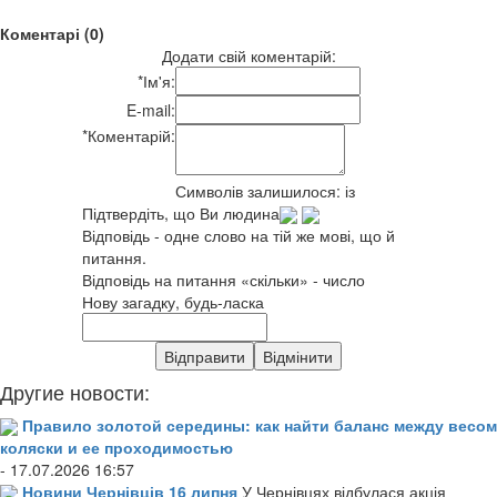
Коментарі (0)
Додати свій коментарій:
*
Ім'я:
E-mail:
*
Коментарій:
Символів залишилося:
із
Підтвердіть, що Ви людина
Відповідь - одне слово на тій же мові, що й
питання.
Відповідь на питання «скільки» - число
Нову загадку, будь-ласка
Другие новости:
Правило золотой середины: как найти баланс между весом
коляски и ее проходимостью
- 17.07.2026 16:57
Новини Чернівців 16 липня
У Чернівцях відбулася акція