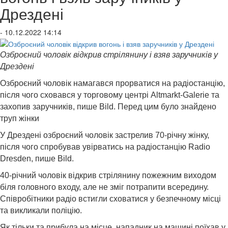
Дрездені
- 10.12.2022 14:14
Озброєний чоловік відкрив стрілянину і взяв заручників у
Дрездені
Озброєний чоловік намагався прорватися на радіостанцію,
після чого сховався у торговому центрі Altmarkt-Galerie та
захопив заручників, пише Bild. Перед цим було знайдено
труп жінки
У Дрездені озброєний чоловік застрелив 70-річну жінку,
після чого спробував увірватись на радіостанцію Radio
Dresden, пише Bild.
40-річний чоловік відкрив стрілянину пожежним виходом
біля головного входу, але не зміг потрапити всередину.
Співробітники радіо встигли сховатися у безпечному місці
та викликали поліцію.
Як тільки та прибула на місце, нападник на машині поїхав у