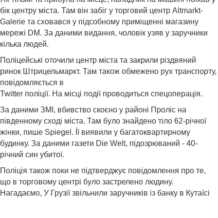
бік центру міста. Там він забіг у торговий центр Altmarkt-
Galerie та сховався у підсобному приміщенні магазину
мережі DM. За даними видання, чоловік узяв у заручники
кілька людей.
Поліцейські оточили центр міста та закрили різдвяний
ринок Штрицельмаркт. Там також обмежено рух транспорту,
повідомляється в
Twitter поліції. На місці події проводиться спецоперація.
За даними ЗМІ, вбивство скоєно у районі Проліс на
південному сході міста. Там було знайдено тіло 62-річної
жінки, пише Spiegel. Її виявили у багатоквартирному
будинку. За даними газети Die Welt, підозрюваний - 40-
річний син убитої.
Поліція також поки не підтверджує повідомлення про те,
що в торговому центрі було застрелено людину.
Нагадаємо,
У Грузії звільнили заручників із банку в Кутаїсі