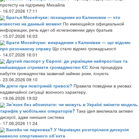
протесту на підтримку Михайла
- 16.07.2026 17:11
Братья Мосейчуки: похищение из Калиновки — что
известно на данный момент
По имеющейся официальной
информации, речь идет об исчезновении двух братьев
- 15.07.2026 16:03
Брати Мосейчуки: викрадення з Калинівки — що відомо
про резонансну справу
Що стало відомо громадськості
- 14.07.2026 16:01
Другий паспорт у Європі: де українцям найпростіше та
найшвидше отримати громадянство ЄС
Хоча процедура
набуття громадянства зазвичай займає роки, існують
- 23.06.2026 09:10
Як діяти при повітряній тревозі?
Правила поведінки в умовах
надзвичайної ситуації воєнного характеру.
- 19.06.2026 19:02
Зв’язок без абонплати: чи можуть в Україні змінити модель
тарифів у мобільних операторів?
Така ідея викликала активні
дискусії, адже нинішня система
- 17.06.2026 11:24
Басейн чи парковка? У Чернівцях розгорілася дискусія
навколо спортивного об’єкта