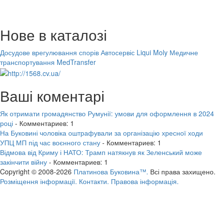
Нове в каталозі
Досудове врегулювання спорів
Автосервіс Liqui Moly
Медичне
транспортування MedTransfer
Ваші коментарі
Як отримати громадянство Румунії: умови для оформлення в 2024
році
- Комментариев: 1
На Буковині чоловіка оштрафували за організацію хресної ходи
УПЦ МП під час воєнного стану
- Комментариев: 1
Відмова від Криму і НАТО: Трамп натякнув як Зеленський може
закінчити війну
- Комментариев: 1
Copyright © 2008-2026
Платинова Буковина™.
Всі права захищено.
Розміщення інформації.
Контакти.
Правова інформація.