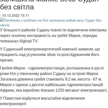
без світла
- 10.12.2022 15:11
У більшості районів Судану повністю відключили електрику
через технічну несправність на греблі Мерое, передає
телеканал Alghad TV.
У Суданській електроенергетичній компанії заявили, що
працюють над усуненням збою та розслідуванням його
причин.
Гребля Мерое - гідроелектростанція, розташована в руслі
річки Ніл у північному районі Судану на острові Мерое.
Загальна довжина греблі становить 9,2 км, висота - 67 м.
Мерое є однією з десяти найбільших гідроелектростанцій
Африки, яка виробляє близько 1250 мегават електроенергії.
У Пакистані відбулося масштабне відключення
електроенергії