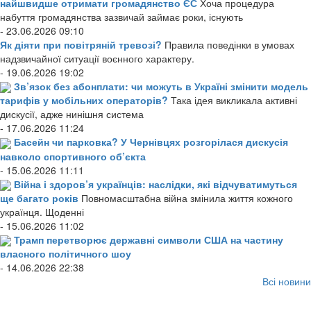
найшвидше отримати громадянство ЄС
Хоча процедура
набуття громадянства зазвичай займає роки, існують
- 23.06.2026 09:10
Як діяти при повітряній тревозі?
Правила поведінки в умовах
надзвичайної ситуації воєнного характеру.
- 19.06.2026 19:02
Зв’язок без абонплати: чи можуть в Україні змінити модель
тарифів у мобільних операторів?
Така ідея викликала активні
дискусії, адже нинішня система
- 17.06.2026 11:24
Басейн чи парковка? У Чернівцях розгорілася дискусія
навколо спортивного об’єкта
- 15.06.2026 11:11
Війна і здоров’я українців: наслідки, які відчуватимуться
ще багато років
Повномасштабна війна змінила життя кожного
українця. Щоденні
- 15.06.2026 11:02
Трамп перетворює державні символи США на частину
власного політичного шоу
- 14.06.2026 22:38
Всі новини