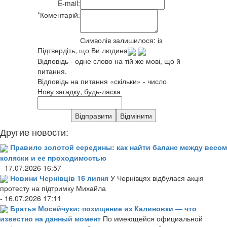
E-mail:
*
Коментарій:
Символів залишилося:
із
Підтвердіть, що Ви людина
Відповідь - одне слово на тій же мові, що й
питання.
Відповідь на питання «скільки» - число
Нову загадку, будь-ласка
Другие новости:
Правило золотой середины: как найти баланс между весом
коляски и ее проходимостью
- 17.07.2026 16:57
Новини Чернівців 16 липня
У Чернівцях відбулася акція
протесту на підтримку Михайла
- 16.07.2026 17:11
Братья Мосейчуки: похищение из Калиновки — что
известно на данный момент
По имеющейся официальной