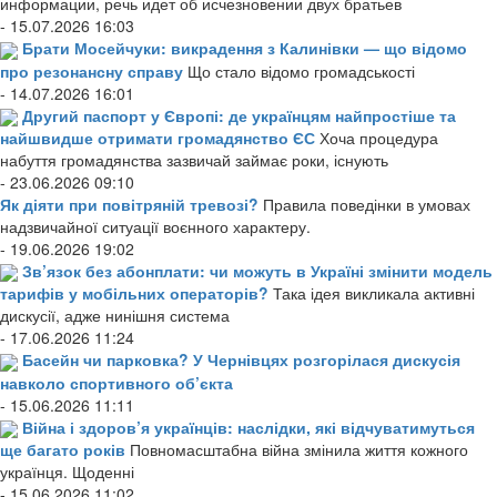
информации, речь идет об исчезновении двух братьев
- 15.07.2026 16:03
Брати Мосейчуки: викрадення з Калинівки — що відомо
про резонансну справу
Що стало відомо громадськості
- 14.07.2026 16:01
Другий паспорт у Європі: де українцям найпростіше та
найшвидше отримати громадянство ЄС
Хоча процедура
набуття громадянства зазвичай займає роки, існують
- 23.06.2026 09:10
Як діяти при повітряній тревозі?
Правила поведінки в умовах
надзвичайної ситуації воєнного характеру.
- 19.06.2026 19:02
Зв’язок без абонплати: чи можуть в Україні змінити модель
тарифів у мобільних операторів?
Така ідея викликала активні
дискусії, адже нинішня система
- 17.06.2026 11:24
Басейн чи парковка? У Чернівцях розгорілася дискусія
навколо спортивного об’єкта
- 15.06.2026 11:11
Війна і здоров’я українців: наслідки, які відчуватимуться
ще багато років
Повномасштабна війна змінила життя кожного
українця. Щоденні
- 15.06.2026 11:02