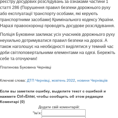
реєстру досудових розслідувань за ознаками частини 1
статті 286 (Порушення правил безпеки дорожнього руху
або експлуатації транспорту особами, які керують
транспортними засобами) Кримінального кодексу України.
Наразі правоохоронці проводять досудове розслідування.
Поліція Буковини закликає усіх учасників дорожнього руху
неухильно дотримуватися правил безпеки на дорозі. А
також наголошує на необхідності виділятися у темний час
доби світлоповертальними елементами на одязі. Бережіть
себе та оточуючих!
Платинова Буковина Чернівці
Ключові слова:
ДТП Чернівці
,
жовтень 2022
,
новини Чернівціів
Если вы заметили ошибку, выделите текст с ошибкой и
нажмите Ctrl+Enter, чтобы сообщить об этом редакции
Коментарі (0)
Додати свій коментарій:
*
Ім'я: