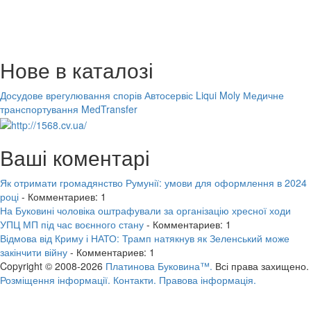
Нове в каталозі
Досудове врегулювання спорів
Автосервіс Liqui Moly
Медичне
транспортування MedTransfer
Ваші коментарі
Як отримати громадянство Румунії: умови для оформлення в 2024
році
- Комментариев: 1
На Буковині чоловіка оштрафували за організацію хресної ходи
УПЦ МП під час воєнного стану
- Комментариев: 1
Відмова від Криму і НАТО: Трамп натякнув як Зеленський може
закінчити війну
- Комментариев: 1
Copyright © 2008-2026
Платинова Буковина™.
Всі права захищено.
Розміщення інформації.
Контакти.
Правова інформація.