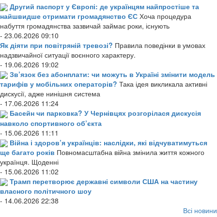
Другий паспорт у Європі: де українцям найпростіше та
найшвидше отримати громадянство ЄС
Хоча процедура
набуття громадянства зазвичай займає роки, існують
- 23.06.2026 09:10
Як діяти при повітряній тревозі?
Правила поведінки в умовах
надзвичайної ситуації воєнного характеру.
- 19.06.2026 19:02
Зв’язок без абонплати: чи можуть в Україні змінити модель
тарифів у мобільних операторів?
Така ідея викликала активні
дискусії, адже нинішня система
- 17.06.2026 11:24
Басейн чи парковка? У Чернівцях розгорілася дискусія
навколо спортивного об’єкта
- 15.06.2026 11:11
Війна і здоров’я українців: наслідки, які відчуватимуться
ще багато років
Повномасштабна війна змінила життя кожного
українця. Щоденні
- 15.06.2026 11:02
Трамп перетворює державні символи США на частину
власного політичного шоу
- 14.06.2026 22:38
Всі новини