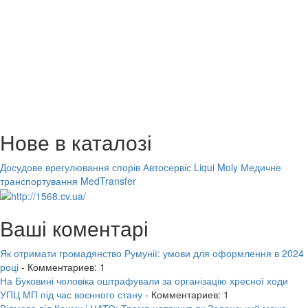
Нове в каталозі
Досудове врегулювання спорів
Автосервіс Liqui Moly
Медичне
транспортування MedTransfer
Ваші коментарі
Як отримати громадянство Румунії: умови для оформлення в 2024
році
- Комментариев: 1
На Буковині чоловіка оштрафували за організацію хресної ходи
УПЦ МП під час воєнного стану
- Комментариев: 1
Відмова від Криму і НАТО: Трамп натякнув як Зеленський може