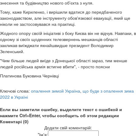
знесення та будівництво нового об'єкта з нуля.
Тому, каже Кириленко, і вирішили вдатися до передбаченого
законодавством, але інструменту обов'язкової евакуації, який ще
ніколи не застосовувався на практиці.
Жодного опору своїй ініціативі з боку Києва він не відчув. Навпаки, в
одному зі своїх щоденних телезвернень мешканців області
закликав виїжджати якнайшвидше президент Володимир
Зеленський.
"Чим більше людей виїде з Донецької області зараз, тим менше
людей російська армія встигне вбити", - просто поясни
Платинова Буковина Чернівці
Ключові слова:
опалення зимой Україна
,
що буде з опалення зима
2022 в Україні
Если вы заметили ошибку, выделите текст с ошибкой и
нажмите Ctrl+Enter, чтобы сообщить об этом редакции
Коментарі (0)
Додати свій коментарій:
*
Ім'я: