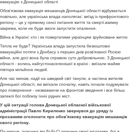
евакуацію з Донецької області
Обов'язкова евакуація мешканців Донецької області відбувається
повільно, але українська влада наполягає: виїзд із прифронтового
регіону – це у прямому сенсі питання життя та смерті.взимку
закрема, коли не буде змоги запустити опалення.
Війна в Україні: хто і як повертатиме українцям зруйноване житло
Тепла не буде? Українська влада запустила безкоштовні
евакуаційні потяги з Донбасу з перших днів розв'язаної Росією
війни, але досі вона була справою суто добровільною. З Донецької
області - колись найгустонаселенішої в країні - виїхали майже
півтора мільйона людей.
Але час минав, надії на швидкий світ танули, а частина жителів
Донецької області, які виїхали спочатку, навіть почали подумувати
про повернення - незважаючи на фронтові зведення і все більш
запеклі бої поблизу їхніх рідних міст.
У цій ситуації голова Донецької обласної військової
адміністрації Павло Кириленко звернувся до уряду із
проханням оголосити про обов'язкову евакуацію мешканців
свого регіону.
По-перше, пояснює він Бі-Бі-Сі причини своєї ініціативи, бої в