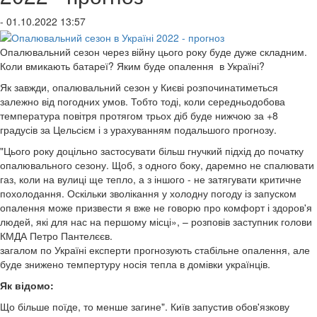
- 01.10.2022 13:57
Опалювальний сезон через війну цього року буде дуже складним.
Коли вмикають батареї? Яким буде опалення в Україні?
Як завжди, опалювальний сезон у Києві розпочинатиметься
залежно від погодних умов. Тобто тоді, коли середньодобова
температура повітря протягом трьох діб буде нижчою за +8
градусів за Цельсієм і з урахуванням подальшого прогнозу.
"Цього року доцільно застосувати більш гнучкий підхід до початку
опалювального сезону. Щоб, з одного боку, даремно не спалювати
газ, коли на вулиці ще тепло, а з іншого - не затягувати критичне
похолодання. Оскільки зволікання у холодну погоду із запуском
опалення може призвести я вже не говорю про комфорт і здоров'я
людей, які для нас на першому місці», – розповів заступник голови
КМДА Петро Пантелєєв.
загалом по Україні експерти прогнозують стабільне опалення, але
буде знижено темпертуру носія тепла в домівки українців.
Як відомо:
Що більше поїде, то менше загине". Київ запустив обов'язкову