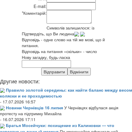
E-mail:
*
Коментарій:
Символів залишилося:
із
Підтвердіть, що Ви людина
Відповідь - одне слово на тій же мові, що й
питання.
Відповідь на питання «скільки» - число
Нову загадку, будь-ласка
Другие новости:
Правило золотой середины: как найти баланс между весом
коляски и ее проходимостью
- 17.07.2026 16:57
Новини Чернівців 16 липня
У Чернівцях відбулася акція
протесту на підтримку Михайла
- 16.07.2026 17:11
Братья Мосейчуки: похищение из Калиновки — что
известно на данный момент
По имеющейся официальной