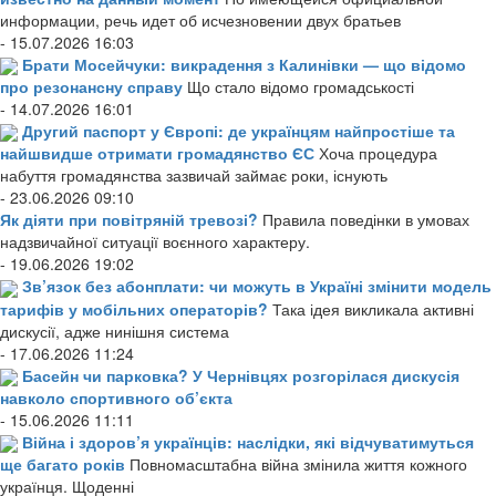
информации, речь идет об исчезновении двух братьев
- 15.07.2026 16:03
Брати Мосейчуки: викрадення з Калинівки — що відомо
про резонансну справу
Що стало відомо громадськості
- 14.07.2026 16:01
Другий паспорт у Європі: де українцям найпростіше та
найшвидше отримати громадянство ЄС
Хоча процедура
набуття громадянства зазвичай займає роки, існують
- 23.06.2026 09:10
Як діяти при повітряній тревозі?
Правила поведінки в умовах
надзвичайної ситуації воєнного характеру.
- 19.06.2026 19:02
Зв’язок без абонплати: чи можуть в Україні змінити модель
тарифів у мобільних операторів?
Така ідея викликала активні
дискусії, адже нинішня система
- 17.06.2026 11:24
Басейн чи парковка? У Чернівцях розгорілася дискусія
навколо спортивного об’єкта
- 15.06.2026 11:11
Війна і здоров’я українців: наслідки, які відчуватимуться
ще багато років
Повномасштабна війна змінила життя кожного
українця. Щоденні