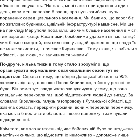
області не вщухають. "На жаль, мені важко пригадати хоч один
день, коли мені доповіли б вранці про нуль загиблих, нуль
поранених серед цивільного населення. Ми бачимо, що ворог б'є
по житлових будинках, цивільній інфраструктурі навмисне. Ми ще
на прикладі Маріуполя побачили, що чим більше населення в місті,
тим ворогові краще.Ракетними, бомбовими ударами він сіє паніку:
чим більше смертей, тим сильніше у людей враження, що влада їх
не може захистити, - пояснює Кириленко.- Тому люди, які виїхали з
області, - це люди, які залишилися живими".
По-друге, кілька тижнів тому стало зрозуміло, що
організувати нормальний опалювальний сезон тут не
вдасться
. Справа в тому, що обігрів Донецької області на 95%
залежить від газу, пояснює Павло Кириленко, а його у регіоні не
буде. Він ремствує: влада часто звинувачують у тому, що вона
спеціально перекрила газ, щоб підштовхнути людей до виїзду. За
словами Кириленка, галузь газопроводу з Луганської області, що
живила область, перекрили росіяни, вони ж перебили перемичку,
яка могла б постачати область з іншого напрямку, і замінували
підходи до неї.
Крім того, чимало котелень під час бойових дій було пошкоджено
настільки сильно, що відновити їх неможливо - допоможе лише