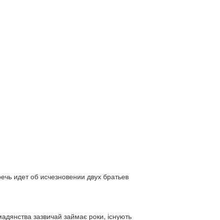
ь идет об исчезновении двух братьев
адянства зазвичай займає роки, існують