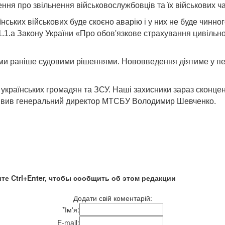
я про звільнення військовослужбовців та їх військових час
їнських військових буде скоєно аварію і у них не буде чинн
41.1.а Закону України «Про обов'язкове страхування цивільн
ими раніше судовими рішеннями. Нововведення діятиме у пер
українських громадян та ЗСУ. Наші захисники зараз сконцен
– заявив генеральний директор МТСБУ Володимир Шевченко.
те Ctrl+Enter, чтобы сообщить об этом редакции
Додати свій коментарій:
*
Ім'я:
E-mail: