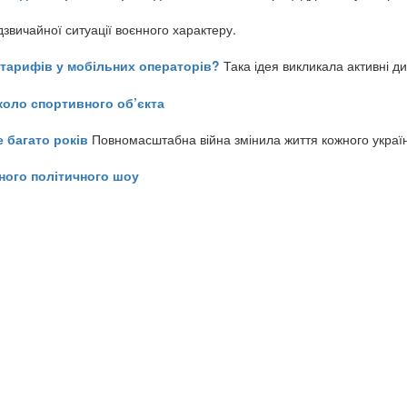
звичайної ситуації воєнного характеру.
ь тарифів у мобільних операторів?
Така ідея викликала активні д
коло спортивного об’єкта
е багато років
Повномасштабна війна змінила життя кожного украї
ного політичного шоу