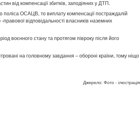
тин від компенсації збитків, заподіяних у ДТП.
ого поліса ОСАЦВ, то виплату компенсації постраждалій
о -правової відповідальності власників наземних
іод воєнного стану та протягом півроку після його
тровані на головному завдання – обороні країни, тому ніщо
Джерело: Фото - ілюстрація