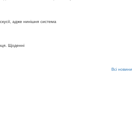
искусії, адже нинішня система
нця. Щоденні
Всі новини