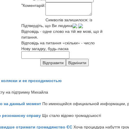
*
Коментарій:
Символів залишилося:
із
Підтвердіть, що Ви людина
Відповідь - одне слово на тій же мові, що й
питання.
Відповідь на питання «скільки» - число
Нову загадку, будь-ласка
 коляски и ее проходимостью
сту на підтримку Михайла
но на данный момент
По имеющейся официальной информации, реч
о резонансну справу
Що стало відомо громадськості
айшвидше отримати громадянство ЄС
Хоча процедура набуття гром