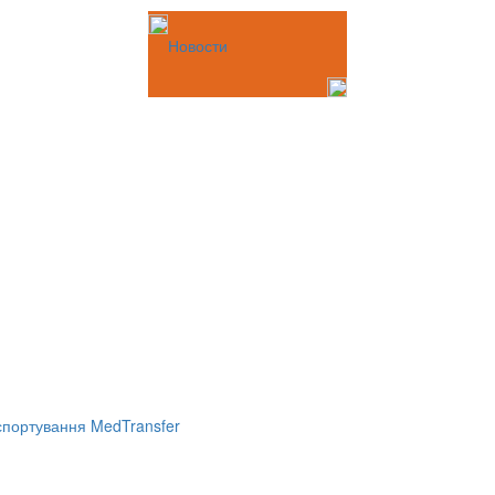
Новости
портування MedTransfer