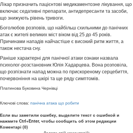
Лікар призначить пацієнтові медикаментозне лікування, що
включає седативні препарати, антидепресанти та засоби,
що знижують рівень тривоги.
Боголюбов
розповів, що найбільш схильними до панічних
атак є жителі великих міст віком від 25 до 45 років.
Причинами нападів найчастіше є високий ритм життя, а
також нестача сну.
Раніше характерні для панічної атаки ознаки назвала
психолог-розстановник Юлія Хадарцева. Вона розповіла,
що розпізнати напад можна по прискореному серцебиття,
почервоніння на шкірі та ще ряду симптомів.
Платинова Буковина Чернівці
Ключові слова:
панічна атака що робити
Если вы заметили ошибку, выделите текст с ошибкой и
нажмите Ctrl+Enter, чтобы сообщить об этом редакции
Коментарі (0)
Додати свій коментарій: