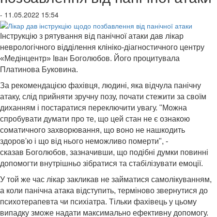
- 11.05.2022 15:54
Інструкцію з рятування від панічної атаки дав лікар
неврологічного відділення клініко-діагностичного центру
«Медінцентр» Іван Боголюбов. Його процитувала
Платинова Буковина.
За рекомендацією фахівця, людині, яка відчула панічну
атаку, слід прийняти зручну позу, почати стежити за своїм
диханням і постаратися переключити увагу. "Можна
спробувати думати про те, що цей стан не є ознакою
соматичного захворювання, що воно не нашкодить
здоров'ю і що від нього неможливо померти", -
сказав
Боголюбов
, зазначивши, що подібні думки повинні
допомогти внутрішньо зібратися та стабілізувати емоції.
У той же час лікар закликав не займатися самолікуванням,
а коли панічна атака відступить, терміново звернутися до
психотерапевта чи психіатра. Тільки фахівець у цьому
випадку зможе надати максимально ефективну допомогу.