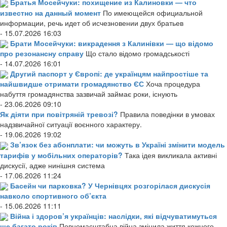
Братья Мосейчуки: похищение из Калиновки — что
известно на данный момент
По имеющейся официальной
информации, речь идет об исчезновении двух братьев
- 15.07.2026 16:03
Брати Мосейчуки: викрадення з Калинівки — що відомо
про резонансну справу
Що стало відомо громадськості
- 14.07.2026 16:01
Другий паспорт у Європі: де українцям найпростіше та
найшвидше отримати громадянство ЄС
Хоча процедура
набуття громадянства зазвичай займає роки, існують
- 23.06.2026 09:10
Як діяти при повітряній тревозі?
Правила поведінки в умовах
надзвичайної ситуації воєнного характеру.
- 19.06.2026 19:02
Зв’язок без абонплати: чи можуть в Україні змінити модель
тарифів у мобільних операторів?
Така ідея викликала активні
дискусії, адже нинішня система
- 17.06.2026 11:24
Басейн чи парковка? У Чернівцях розгорілася дискусія
навколо спортивного об’єкта
- 15.06.2026 11:11
Війна і здоров’я українців: наслідки, які відчуватимуться
ще багато років
Повномасштабна війна змінила життя кожного