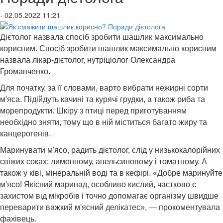
- 02.05.2022 11:21
Дієтолог назвала спосіб зробити шашлик максимально
корисним. Спосіб зробити шашлик максимально корисним
назвала лікар-дієтолог, нутріціолог Олександра
Громанченко.
Для початку, за її словами, варто вибрати нежирні сорти
м'яса. Підійдуть качині та курячі грудки, а також риба та
морепродукти. Шкіру з птиці перед приготуванням
необхідно зняти, тому що в ній міститься багато жиру та
канцерогенів.
Маринувати м'ясо, радить дієтолог, слід у низькокалорійних
свіжих соках: лимонному, апельсиновому і томатному. А
також у ківі, мінеральній воді та в кефірі. «Добре маринуйте
м'ясо! Якісний маринад, особливо кислий, частково є
захистом від мікробів і точно допомагає організму швидше
переварити важкий м'ясний делікатес», — прокоментувала
фахівець.