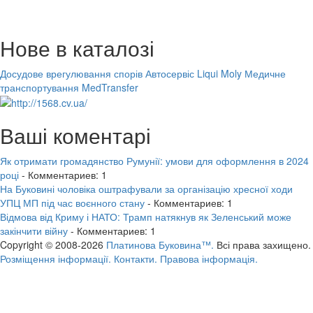
Нове в каталозі
Досудове врегулювання спорів
Автосервіс Liqui Moly
Медичне
транспортування MedTransfer
Ваші коментарі
Як отримати громадянство Румунії: умови для оформлення в 2024
році
- Комментариев: 1
На Буковині чоловіка оштрафували за організацію хресної ходи
УПЦ МП під час воєнного стану
- Комментариев: 1
Відмова від Криму і НАТО: Трамп натякнув як Зеленський може
закінчити війну
- Комментариев: 1
Copyright © 2008-2026
Платинова Буковина™.
Всі права захищено.
Розміщення інформації.
Контакти.
Правова інформація.