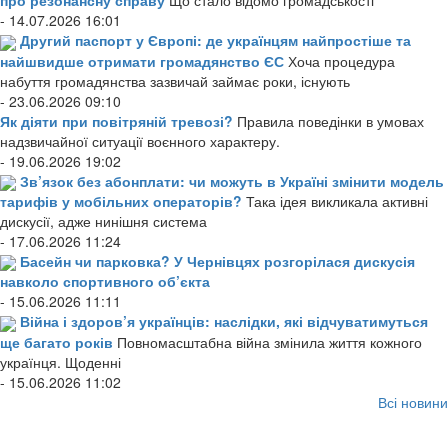
про резонансну справу
Що стало відомо громадськості
- 14.07.2026 16:01
Другий паспорт у Європі: де українцям найпростіше та
найшвидше отримати громадянство ЄС
Хоча процедура
набуття громадянства зазвичай займає роки, існують
- 23.06.2026 09:10
Як діяти при повітряній тревозі?
Правила поведінки в умовах
надзвичайної ситуації воєнного характеру.
- 19.06.2026 19:02
Зв’язок без абонплати: чи можуть в Україні змінити модель
тарифів у мобільних операторів?
Така ідея викликала активні
дискусії, адже нинішня система
- 17.06.2026 11:24
Басейн чи парковка? У Чернівцях розгорілася дискусія
навколо спортивного об’єкта
- 15.06.2026 11:11
Війна і здоров’я українців: наслідки, які відчуватимуться
ще багато років
Повномасштабна війна змінила життя кожного
українця. Щоденні
- 15.06.2026 11:02
Всі новини