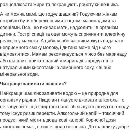
розщеплювати жири та покращують роботу кишечника.
А чи можна мамі, що годує шашлик? Годуючим жінкам
потрібно бути обережнішими з оцтом, маринадами та
спеціями. Все, що вживає мати, надходить і в організм
дитини. Гострі спеції та оцет можуть спричинити алергічну
реакцію у малюка. А цибуля або часник можуть надавати
неприємного смаку молоку, і дитина може від нього
відмовлятися. Мамам рекомендується м'ясо без маринаду
або шашлик, приготований у маринаді з продуктів із
натуральними кислотами: з лимонного соку, ківі або
мінеральної води.
Чи краще запивати шашлик?
Найкраще шашлик запивати водою – це природна для
організму рідина. Якщо ви плануєте вживати алкоголь, то
не забувайте, що спиртові напої збільшують почуття голоду,
тому існує ризик переїсти. Алкогольний напій – токсичний
продукт, який містить додаткові калорії. Корисної дози
алкоголю немає, є лише щодо безпечна. До шашлику добре