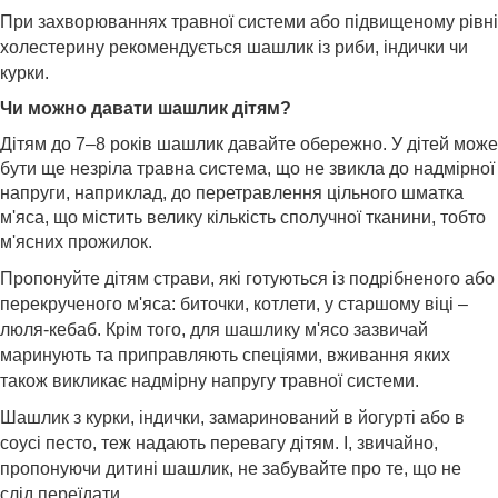
При захворюваннях травної системи або підвищеному рівні
холестерину рекомендується шашлик із риби, індички чи
курки.
Чи можно давати шашлик дітям?
Дітям до 7–8 років шашлик давайте обережно. У дітей може
бути ще незріла травна система, що не звикла до надмірної
напруги, наприклад, до перетравлення цільного шматка
м'яса, що містить велику кількість сполучної тканини, тобто
м'ясних прожилок.
Пропонуйте дітям страви, які готуються із подрібненого або
перекрученого м'яса: биточки, котлети, у старшому віці –
люля-кебаб. Крім того, для шашлику м'ясо зазвичай
маринують та приправляють спеціями, вживання яких
також викликає надмірну напругу травної системи.
Шашлик з курки, індички, замаринований в йогурті або в
соусі песто, теж надають перевагу дітям. І, звичайно,
пропонуючи дитині шашлик, не забувайте про те, що не
слід переїдати.