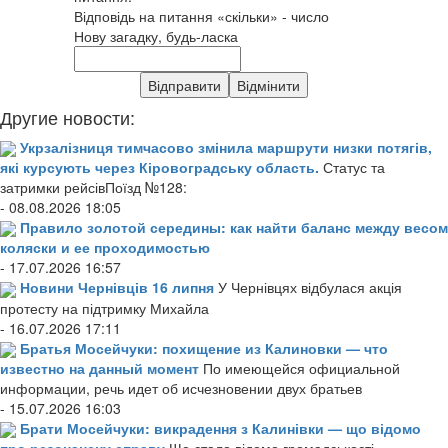
Відповідь на питання «скільки» - число
Нову загадку, будь-ласка
Другие новости:
Укрзалізниця тимчасово змінила маршрути низки потягів,
які курсують через Кіровоградську область.
Статус та
затримки рейсівПоїзд №128:
- 08.08.2026 18:05
Правило золотой середины: как найти баланс между весом
коляски и ее проходимостью
- 17.07.2026 16:57
Новини Чернівців 16 липня
У Чернівцях відбулася акція
протесту на підтримку Михайла
- 16.07.2026 17:11
Братья Мосейчуки: похищение из Калиновки — что
известно на данный момент
По имеющейся официальной
информации, речь идет об исчезновении двух братьев
- 15.07.2026 16:03
Брати Мосейчуки: викрадення з Калинівки — що відомо