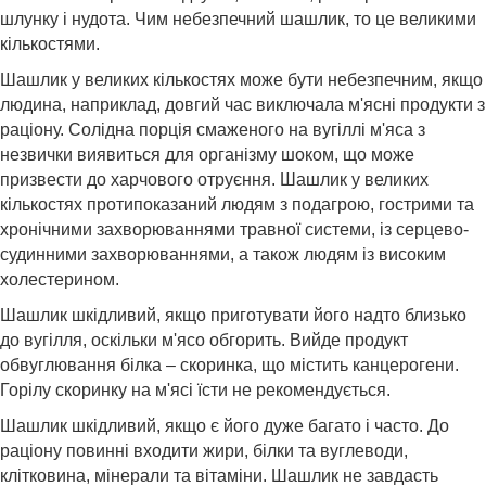
шлунку і нудота. Чим небезпечний шашлик, то це великими
кількостями.
Шашлик у великих кількостях може бути небезпечним, якщо
людина, наприклад, довгий час виключала м'ясні продукти з
раціону. Солідна порція смаженого на вугіллі м'яса з
незвички виявиться для організму шоком, що може
призвести до харчового отруєння. Шашлик у великих
кількостях протипоказаний людям з подагрою, гострими та
хронічними захворюваннями травної системи, із серцево-
судинними захворюваннями, а також людям із високим
холестерином.
Шашлик шкідливий, якщо приготувати його надто близько
до вугілля, оскільки м'ясо обгорить. Вийде продукт
обвуглювання білка – скоринка, що містить канцерогени.
Горілу скоринку на м'ясі їсти не рекомендується.
Шашлик шкідливий, якщо є його дуже багато і часто. До
раціону повинні входити жири, білки та вуглеводи,
клітковина, мінерали та вітаміни. Шашлик не завдасть