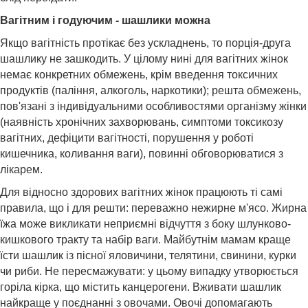
Вагітним і годуючим - шашлики можна
Якщо вагітність протікає без ускладнень, то порція-друга
шашлику не зашкодить. У цілому нині для вагітних жінок
немає конкретних обмежень, крім введення токсичних
продуктів (паління, алкоголь, наркотики); решта обмежень,
пов'язані з індивідуальними особливостями організму жінки
(наявність хронічних захворювань, симптоми токсикозу
вагітних, дефіцити вагітності, порушення у роботі
кишечника, коливання ваги), повинні обговорюватися з
лікарем.
Для відносно здорових вагітних жінок працюють ті самі
правила, що і для решти: переважно нежирне м'ясо. Жирна
їжа може викликати неприємні відчуття з боку шлунково-
кишкового тракту та набір ваги. Майбутнім мамам краще
їсти шашлик із пісної яловичини, телятини, свинини, курки
чи риби. Не пересмажувати: у цьому випадку утворюється
горіла кірка, що містить канцерогени. Вживати шашлик
найкраще у поєднанні з овочами. Овочі допомагають