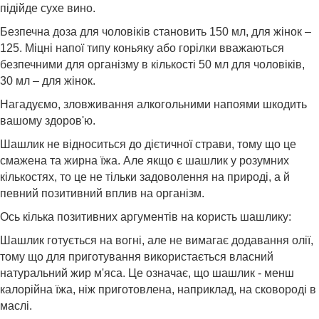
підійде сухе вино.
Безпечна доза для чоловіків становить 150 мл, для жінок –
125. Міцні напої типу коньяку або горілки вважаються
безпечними для організму в кількості 50 мл для чоловіків,
30 мл – для жінок.
Нагадуємо, зловживання алкогольними напоями шкодить
вашому здоров'ю.
Шашлик не відноситься до дієтичної страви, тому що це
смажена та жирна їжа. Але якщо є шашлик у розумних
кількостях, то це не тільки задоволення на природі, а й
певний позитивний вплив на організм.
Ось кілька позитивних аргументів на користь шашлику:
Шашлик готується на вогні, але не вимагає додавання олії,
тому що для приготування використається власний
натуральний жир м'яса. Це означає, що шашлик - менш
калорійна їжа, ніж приготовлена, наприклад, на сковороді в
маслі.