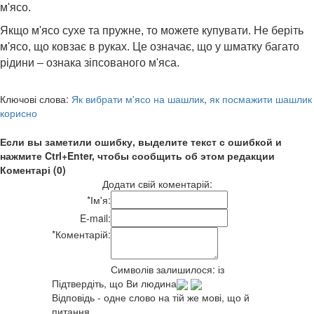
м'ясо.
Якщо м'ясо сухе та пружне, то можете купувати. Не беріть
м'ясо, що ковзає в руках. Це означає, що у шматку багато
рідини – ознака зіпсованого м'яса.
Ключові слова:
Як вибрати м'ясо на шашлик
,
як посмажити шашлик
корисно
Если вы заметили ошибку, выделите текст с ошибкой и
нажмите Ctrl+Enter, чтобы сообщить об этом редакции
Коментарі (0)
Додати свій коментарій:
*
Ім'я:
E-mail:
*
Коментарій:
Символів залишилося:
із
Підтвердіть, що Ви людина
Відповідь - одне слово на тій же мові, що й
питання.