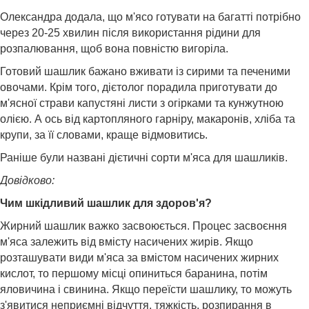
Олександра додала, що м'ясо готувати на багатті потрібно
через 20-25 хвилин після використання рідини для
розпалювання, щоб вона повністю вигоріла.
Готовий шашлик бажано вживати із сирими та печеними
овочами. Крім того, дієтолог порадила приготувати до
м'ясної страви капустяні листи з огірками та кунжутною
олією. А ось від картопляного гарніру, макаронів, хліба та
крупи, за її словами, краще відмовитись.
Раніше були названі дієтичні сорти м'яса для шашликів.
Довідково:
Чим шкідливий шашлик для здоров'я?
Жирний шашлик важко засвоюється. Процес засвоєння
м'яса залежить від вмісту насичених жирів. Якщо
розташувати види м'яса за вмістом насичених жирних
кислот, то першому місці опиниться баранина, потім
яловичина і свинина. Якщо переїсти шашлику, то можуть
з'явитися неприємні відчуття, тяжкість, розпирання в