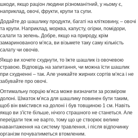
шкоди, якщо раціон людини різноманітний, у ньому є,
наприклад, овочі, фрукти, крупи та супи.
Додайте до шашлику продукти, багаті на клітковину, – овочі
та крупи. Наприклад, морква, капусту, огірки, помідори,
салати та зелень. Добре, якщо на природу, крім
замаринованого м'яса, ви візьмете таку саму кількість
салату чи овочів.
Якщо ви хочете схуднути, то їжте шашлик із овочевою
стравою. Відповідь на запитання, чи можна їсти шашлик
при схудненні – так. Але уникайте жирних сортів м'яса і не
забувайте про овочі.
Оптимальну порцію м'яса може визначити за розміром
долоні. Шматок м'яса для шашлику повинен бути таким,
щоб він вмістився на долоні і був товщиною 1 см. Навіть
якщо ви з'їсте більше, нічого страшного не станеться. Але
переїдати теж не варто, тому що це створює велике
навантаження на систему травлення, і після відпочинку
організм почуватиметься втомленим.