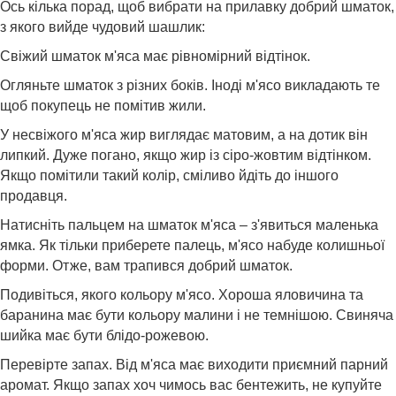
Ось кілька порад, щоб вибрати на прилавку добрий шматок,
з якого вийде чудовий шашлик:
Свіжий шматок м'яса має рівномірний відтінок.
Огляньте шматок з різних боків. Іноді м'ясо викладають те
щоб покупець не помітив жили.
У несвіжого м'яса жир виглядає матовим, а на дотик він
липкий. Дуже погано, якщо жир із сіро-жовтим відтінком.
Якщо помітили такий колір, сміливо йдіть до іншого
продавця.
Натисніть пальцем на шматок м'яса – з'явиться маленька
ямка. Як тільки приберете палець, м'ясо набуде колишньої
форми. Отже, вам трапився добрий шматок.
Подивіться, якого кольору м'ясо. Хороша яловичина та
баранина має бути кольору малини і не темнішою. Свиняча
шийка має бути блідо-рожевою.
Перевірте запах. Від м'яса має виходити приємний парний
аромат. Якщо запах хоч чимось вас бентежить, не купуйте