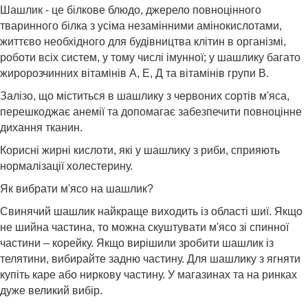
Шашлик - це білкове блюдо, джерело повноцінного
тваринного білка з усіма незамінними амінокислотами,
життєво необхідного для будівництва клітин в організмі,
роботи всіх систем, у тому числі імунної; у шашлику багато
жиророзчинних вітамінів А, Е, Д та вітамінів групи В.
Залізо, що міститься в шашлику з червоних сортів м'яса,
перешкоджає анемії та допомагає забезпечити повноцінне
дихання тканин.
Корисні жирні кислоти, які у шашлику з риби, сприяють
нормалізації холестерину.
Як вибрати м'ясо на шашлик?
Свинячий шашлик найкраще виходить із області шиї. Якщо
не шийна частина, то можна скуштувати м'ясо зі спинної
частини – корейку. Якщо вирішили зробити шашлик із
телятини, вибирайте задню частину. Для шашлику з ягняти
купіть каре або ниркову частину. У магазинах та на ринках
дуже великий вибір.