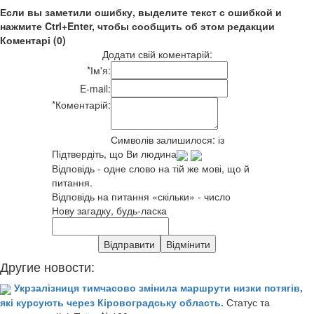
Если вы заметили ошибку, выделите текст с ошибкой и
нажмите Ctrl+Enter, чтобы сообщить об этом редакции
Коментарі (0)
Додати свій коментарій:
*
Ім'я:
E-mail:
*
Коментарій:
Символів залишилося:
із
Підтвердіть, що Ви людина
Відповідь - одне слово на тій же мові, що й
питання.
Відповідь на питання «скільки» - число
Нову загадку, будь-ласка
Другие новости:
Укрзалізниця тимчасово змінила маршрути низки потягів,
які курсують через Кіровоградську область.
Статус та