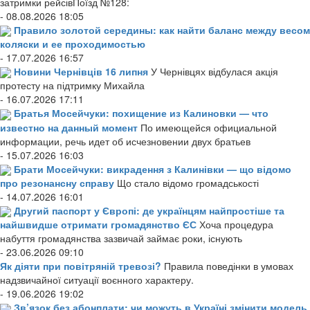
затримки рейсівПоїзд №128:
- 08.08.2026 18:05
Правило золотой середины: как найти баланс между весом
коляски и ее проходимостью
- 17.07.2026 16:57
Новини Чернівців 16 липня
У Чернівцях відбулася акція
протесту на підтримку Михайла
- 16.07.2026 17:11
Братья Мосейчуки: похищение из Калиновки — что
известно на данный момент
По имеющейся официальной
информации, речь идет об исчезновении двух братьев
- 15.07.2026 16:03
Брати Мосейчуки: викрадення з Калинівки — що відомо
про резонансну справу
Що стало відомо громадськості
- 14.07.2026 16:01
Другий паспорт у Європі: де українцям найпростіше та
найшвидше отримати громадянство ЄС
Хоча процедура
набуття громадянства зазвичай займає роки, існують
- 23.06.2026 09:10
Як діяти при повітряній тревозі?
Правила поведінки в умовах
надзвичайної ситуації воєнного характеру.
- 19.06.2026 19:02
Зв’язок без абонплати: чи можуть в Україні змінити модель