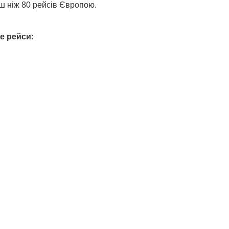
ьш ніж 80 рейсів Європою.
Це рейси: