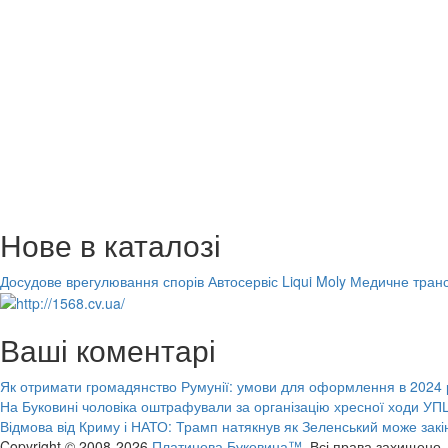
Нове в каталозі
Досудове врегулювання спорів
Автосервіс Liqui Moly
Медичне транс
Ваші коментарі
Як отримати громадянство Румунії: умови для оформлення в 2024 
На Буковині чоловіка оштрафували за організацію хресної ходи УПЦ
Відмова від Криму і НАТО: Трамп натякнув як Зеленський може закі
Copyright © 2008-2026
Платинова Буковина™.
Всі права захищено