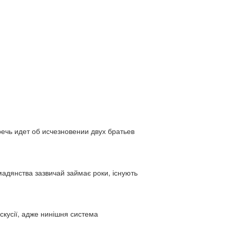
ь идет об исчезновении двух братьев
адянства зазвичай займає роки, існують
искусії, адже нинішня система