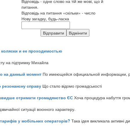
Відповідь - одне слово на тій же мові, що й
питання.
Відповідь на питання «скільки» - число
Нову загадку, будь-ласка
 коляски и ее проходимостью
сту на підтримку Михайла
но на данный момент
По имеющейся официальной информации, реч
о резонансну справу
Що стало відомо громадськості
айшвидше отримати громадянство ЄС
Хоча процедура набуття гром
звичайної ситуації воєнного характеру.
ь тарифів у мобільних операторів?
Така ідея викликала активні д