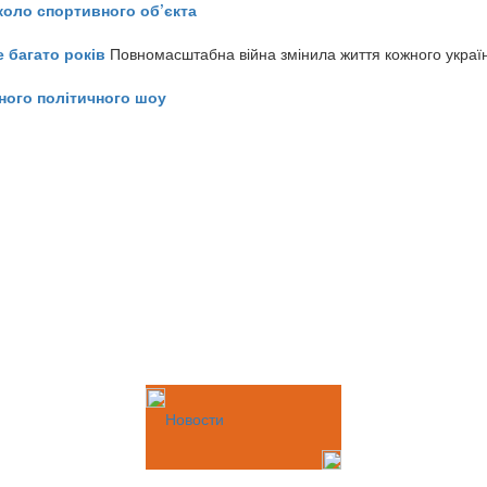
коло спортивного об’єкта
е багато років
Повномасштабна війна змінила життя кожного украї
ного політичного шоу
Новости