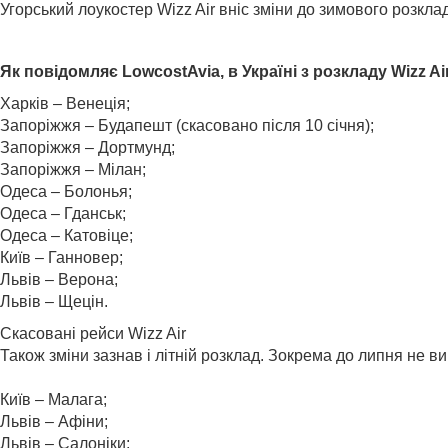
Угорський лоукостер Wizz Air вніс зміни до зимового розклад
Як повідомляє LowcostAvia, в Україні з розкладу Wizz A
Харків – Венеція;
Запоріжжя – Будапешт (скасовано після 10 січня);
Запоріжжя – Дортмунд;
Запоріжжя – Мілан;
Одеса – Болонья;
Одеса – Гданськ;
Одеса – Катовіце;
Київ – Ганновер;
Львів – Верона;
Львів – Щецін.
Скасовані рейси Wizz Air
Також зміни зазнав і літній розклад. Зокрема до липня не 
Київ – Малага;
Львів – Афіни;
Львів – Салоніки;