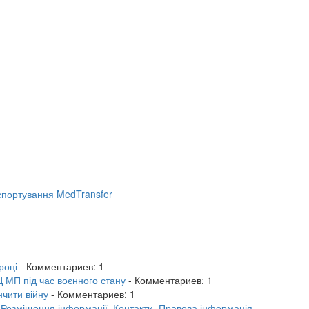
портування MedTransfer
році
- Комментариев: 1
 МП під час воєнного стану
- Комментариев: 1
нчити війну
- Комментариев: 1
.
Розміщення інформації.
Контакти.
Правова інформація.