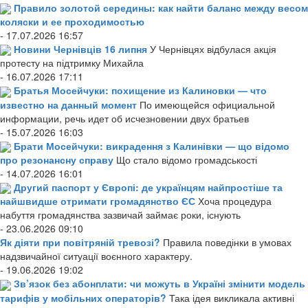
Правило золотой середины: как найти баланс между весом
коляски и ее проходимостью
- 17.07.2026 16:57
Новини Чернівців 16 липня
У Чернівцях відбулася акція
протесту на підтримку Михайла
- 16.07.2026 17:11
Братья Мосейчуки: похищение из Калиновки — что
известно на данный момент
По имеющейся официальной
информации, речь идет об исчезновении двух братьев
- 15.07.2026 16:03
Брати Мосейчуки: викрадення з Калинівки — що відомо
про резонансну справу
Що стало відомо громадськості
- 14.07.2026 16:01
Другий паспорт у Європі: де українцям найпростіше та
найшвидше отримати громадянство ЄС
Хоча процедура
набуття громадянства зазвичай займає роки, існують
- 23.06.2026 09:10
Як діяти при повітряній тревозі?
Правила поведінки в умовах
надзвичайної ситуації воєнного характеру.
- 19.06.2026 19:02
Зв’язок без абонплати: чи можуть в Україні змінити модель
тарифів у мобільних операторів?
Така ідея викликала активні