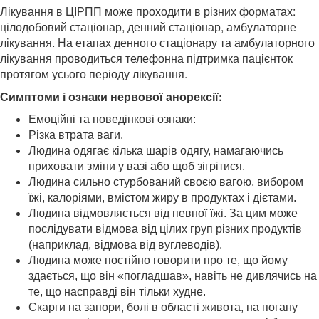
Лікування в ЦІРПП може проходити в різних форматах:
цілодобовий стаціонар, денний стаціонар, амбулаторне
лікування. На етапах денного стаціонару та амбулаторного
лікування проводиться телефонна підтримка пацієнток
протягом усього періоду лікування.
Симптоми і ознаки нервової анорексії:
Емоційні та поведінкові ознаки:
Різка втрата ваги.
Людина одягає кілька шарів одягу, намагаючись
приховати зміни у вазі або щоб зігрітися.
Людина сильно стурбований своєю вагою, вибором
їжі, калоріями, вмістом жиру в продуктах і дієтами.
Людина відмовляється від певної їжі. За цим може
послідувати відмова від цілих груп різних продуктів
(наприклад, відмова від вуглеводів).
Людина може постійно говорити про те, що йому
здається, що він «погладшав», навіть не дивлячись на
те, що насправді він тільки худне.
Скарги на запори, болі в області живота, на погану