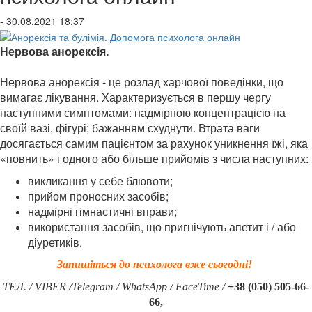
- 30.08.2021 18:37
Нервова анорексія.
Анорексія та булимія. Допомога
психолога онлайн
Нервова анорексія - це розлад харчової поведінки, що
вимагає лікування. Характеризується в першу чергу
наступними симптомами: надмірною концентрацією на
своїй вазі, фігурі; бажанням схуднути. Втрата ваги
досягається самим пацієнтом за рахунок уникнення їжі, яка
«повнить» і одного або більше прийомів з числа наступних:
викликання у себе блювоти;
прийом проносних засобів;
надмірні гімнастичні вправи;
використання засобів, що пригнічують апетит і / або
діуретиків.
Запишіться до психолога вже сьогодні!
ТЕЛ. / VIBER /Telegram / WhatsApp / FaceTime /
+38 (050) 505-66-
66,