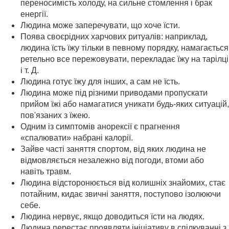
переносимість холоду, на сильне стомлення і брак
енергії.
Людина може заперечувати, що хоче їсти.
Поява своєрідних харчових ритуалів: наприклад,
людина їсть їжу тільки в певному порядку, намагається
ретельно все пережовувати, перекладає їжу на тарілці
і т. Д.
Людина готує їжу для інших, а сам не їсть.
Людина може під різними приводами пропускати
прийом їжі або намагатися уникати будь-яких ситуацій,
пов'язаних з їжею.
Одним із симптомів анорексії є прагнення
«спалювати» набрані калорії.
Зайве часті заняття спортом, від яких людина не
відмовляється незалежно від погоди, втоми або
навіть травм.
Людина відсторонюється від колишніх знайомих, стає
потайним, кидає звичні заняття, поступово ізолюючи
себе.
Людина нервує, якщо доводиться їсти на людях.
Людина перестає проявляти ініціативу в спілкуванні з