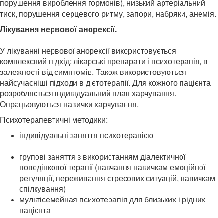
порушення вироблення гормонів), низький артеріальний
тиск, порушення серцевого ритму, запори, набряки, анемія.
Лікування нервової анорексії.
Психолог при булемії
анонімно онлайн
У лікуванні нервової анорексії використовується
комплексний підхід: лікарські препарати і психотерапія, в
залежності від симптомів. Також використовуються
найсучасніші підходи в дієтотерапії. Для кожного пацієнта
розробляється індивідуальний план харчування.
Опрацьовуються навички харчування.
Психотерапевтичні методики:
індивідуальні заняття психотерапією
, анонімний
психолог при булемії анорексії
групові заняття з використанням діалектичної
поведінкової терапії (навчання навичкам емоційної
регуляції, переживання стресових ситуацій, навичкам
спілкування)
мультісемейная психотерапія для близьких і рідних
пацієнта