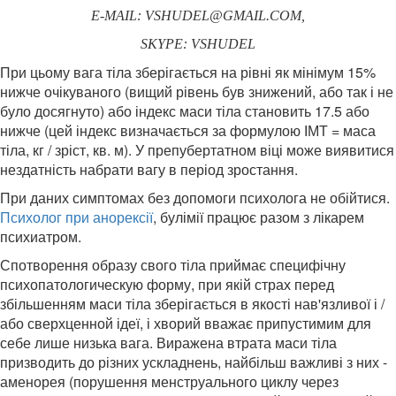
E-MAIL: VSHUDEL@GMAIL.COM,
SKYPE: VSHUDEL
При цьому вага тіла зберігається на рівні як мінімум 15%
нижче очікуваного (вищий рівень був знижений, або так і не
було досягнуто) або індекс маси тіла становить 17.5 або
нижче (цей індекс визначається за формулою ІМТ = маса
тіла, кг / зріст, кв. м). У препубертатном віці може виявитися
нездатність набрати вагу в період зростання.
При даних симптомах без допомоги психолога не обійтися.
Психолог при анорексії
, булімії працює разом з лікарем
психиатром.
Спотворення образу свого тіла приймає специфічну
психопатологическую форму, при якій страх перед
збільшенням маси тіла зберігається в якості нав'язливої ​​і /
або сверхценной ідеї, і хворий вважає припустимим для
себе лише низька вага. Виражена втрата маси тіла
призводить до різних ускладнень, найбільш важливі з них -
аменорея (порушення менструального циклу через