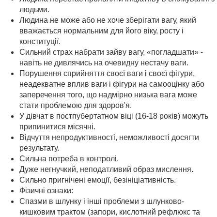
людьми.
Людина не може або не хоче зберігати вагу, який
вважається нормальним для його віку, росту і
конституції.
Сильний страх набрати зайву вагу, «погладшати» -
навіть не дивлячись на очевидну нестачу ваги.
Порушення сприйняття своєї ваги і своєї фігури,
неадекватне вплив ваги і фігури на самооцінку або
заперечення того, що надмірно низька вага може
стати проблемою для здоров'я.
У дівчат в постпубертатном віці (16-18 років) можуть
припинитися місячні.
Відчуття непродуктивності, неможливості досягти
результату.
Сильна потреба в контролі.
Дуже негнучкий, неподатливий образ мислення.
Сильно пригнічені емоції, безініціативність.
Фізичні ознаки:
Спазми в шлунку і інші проблеми з шлунково-
кишковим трактом (запори, кислотний рефлюкс та