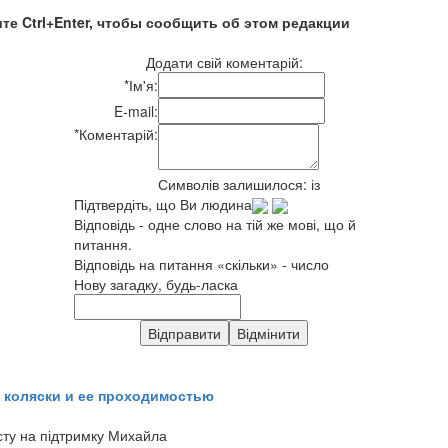
те Ctrl+Enter, чтобы сообщить об этом редакции
Додати свій коментарій:
*
Ім'я:
E-mail:
*
Коментарій:
Символів залишилося:
із
Підтвердіть, що Ви людина
Відповідь - одне слово на тій же мові, що й
питання.
Відповідь на питання «скільки» - число
Нову загадку, будь-ласка
 коляски и ее проходимостью
сту на підтримку Михайла