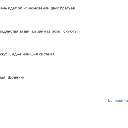
ь идет об исчезновении двух братьев
адянства зазвичай займає роки, існують
искусії, адже нинішня система
нця. Щоденні
Всі новини