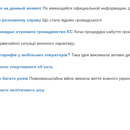
но на данный момент
По имеющейся официальной информации, реч
о резонансну справу
Що стало відомо громадськості
айшвидше отримати громадянство ЄС
Хоча процедура набуття гром
звичайної ситуації воєнного характеру.
ь тарифів у мобільних операторів?
Така ідея викликала активні д
коло спортивного об’єкта
е багато років
Повномасштабна війна змінила життя кожного украї
ного політичного шоу