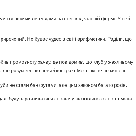
и і великими легендами на полі в ідеальній формі. У цей 
риречений. Не буває чудес в світі арифметики. Раділи, що 
робив промовисту заяву, де повідомив, що клуб у жахливому 
вно розуміли, що новий контракт Мессі їм не по кишені. 
уби не стали банкрутами, але цим законом багато років.
далі будуть розвиватися справи у вимогливого спортсмена 