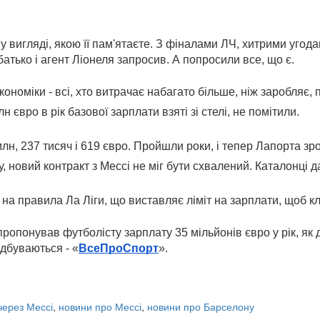
 вигляді, якою її пам'ятаєте. З фіналами ЛЧ, хитрими угодам
атько і агент Ліонеля запросив. А попросили все, що є.
оміки - всі, хто витрачає набагато більше, ніж заробляє, п
 євро в рік базової зарплати взяті зі стелі, не помітили.
 млн, 237 тисяч і 619 євро. Пройшли роки, і тепер Лапорта з
новий контракт з Мессі не міг бути схвалений. Каталонці да
а правила Ла Ліги, що виставляє ліміт на зарплати, щоб кл
опонував футболісту зарплату 35 мільйонів євро у рік, як 
ідбуваються - «
ВсеПроСпорт
».
через Мессі
,
новини про Мессі
,
новини про Барселону