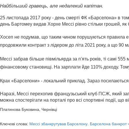
Найбільший гравець, але недалекий капітан. 
25 листопада 2017 року - день смерті ФК «Барселона» в тому
день Бартомеу видав Хорхе Мессі рівно стільки грошей, як б
Хосеп не подумав, що таким чином порушуються правила екон
продовжили контракт з лідером до літа 2021 року, а що 90 млн
Мессі забрав більше півмільярда за п'ять років, ті самі 555
фінансовому становищі. На зарплати йде 110% доходу. Тому, 
Крах «Барселони» - локальний приклад. Зараз посилаються н
Наразі, Мессі перехопив французьський клуб ПСЖ, який запр
можна спостерігати на порталі про всі спортивні події, що в
Платинова Буковина, Чернівці
Ключові слова:
Мессі збанкрутував Барселону. Барселона банкрот 