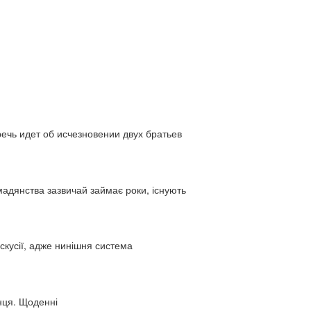
ь идет об исчезновении двух братьев
адянства зазвичай займає роки, існують
искусії, адже нинішня система
нця. Щоденні