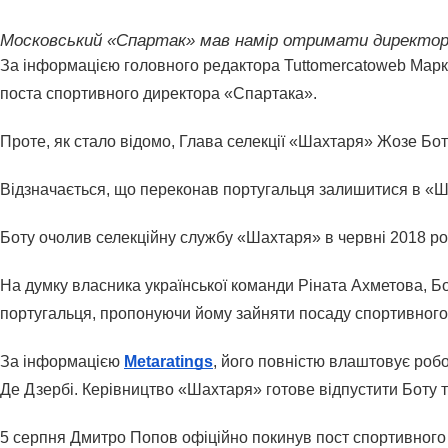
Московський «Спартак» мав намір отримати директор
За інформацією головного редактора Tuttomercatoweb Марка 
поста спортивного директора «Спартака».
Проте, як стало відомо, Глава селекції «Шахтаря» Жозе Б
Відзначається, що переконав португальця залишитися в «Шахт
Боту очолив селекційну службу «Шахтаря» в червні 2018 ро
На думку власника української команди Ріната Ахметова, Б
португальця, пропонуючи йому зайняти посаду спортивного 
За інформацією 
Metaratings
, його повністю влаштовує робо
Де Дзербі. Керівництво «Шахтаря» готове відпустити Боту ті
5 серпня Дмитро Попов офіційно покинув пост спортивного д