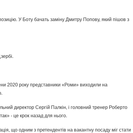
зицію. У Боту бачать заміну Дмитру Попову, який пішов з 
зербі.
сени 2020 року представники «Роми» виходили на 
ю.
альний директор Сергій Палкін, і головний тренер Роберто 
ак» - це крок назад для нього.
ія, що одним з претендентів на вакантну посаду міг стати 