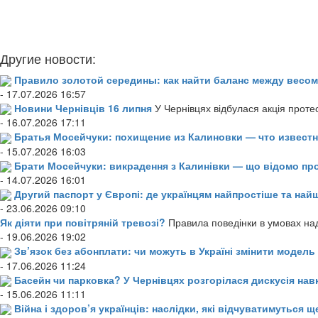
Другие новости:
Правило золотой середины: как найти баланс между весом
- 17.07.2026 16:57
Новини Чернівців 16 липня
У Чернівцях відбулася акція проте
- 16.07.2026 17:11
Братья Мосейчуки: похищение из Калиновки — что извест
- 15.07.2026 16:03
Брати Мосейчуки: викрадення з Калинівки — що відомо пр
- 14.07.2026 16:01
Другий паспорт у Європі: де українцям найпростіше та н
- 23.06.2026 09:10
Як діяти при повітряній тревозі?
Правила поведінки в умовах над
- 19.06.2026 19:02
Зв’язок без абонплати: чи можуть в Україні змінити модел
- 17.06.2026 11:24
Басейн чи парковка? У Чернівцях розгорілася дискусія нав
- 15.06.2026 11:11
Війна і здоров’я українців: наслідки, які відчуватимуться щ