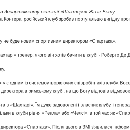
а департаменту селекції «Шахтаря» Жозе Боту.
Контера, російський клуб зробив португальцю вигідну пропо
оту не буде новим спортивним директором «Спартака».
арі» тренер, якого він хотів бачити в клубі - Роберто Де Д
ку.
оту є одним із системоутворюючих співробітників клубу. Во
директора в римському клубі, на що Боту відповів відмово
та в «Шахтарі». Їм дуже задоволені і власник клубу, і генер
льки в клуби рівня «Реала» або «Челсі», в той час як «Спарт
иректора «Спартака». Після цього в ЗМІ з'явилася інформац