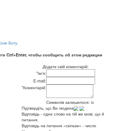
озе Боту.
те Ctrl+Enter, чтобы сообщить об этом редакции
Додати свій коментарій:
*
Ім'я:
E-mail:
*
Коментарій:
Символів залишилося:
із
Підтвердіть, що Ви людина
Відповідь - одне слово на тій же мові, що й
питання.
Відповідь на питання «скільки» - число