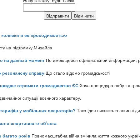
Нову загадку, будь-ласка
 коляски и ее проходимостью
сту на підтримку Михайла
но на данный момент
По имеющейся официальной информации, реч
о резонансну справу
Що стало відомо громадськості
айшвидше отримати громадянство ЄС
Хоча процедура набуття гром
звичайної ситуації воєнного характеру.
ь тарифів у мобільних операторів?
Така ідея викликала активні д
коло спортивного об’єкта
е багато років
Повномасштабна війна змінила життя кожного украї