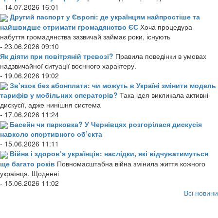
- 14.07.2026 16:01
Другий паспорт у Європі: де українцям найпростіше та
найшвидше отримати громадянство ЄС
Хоча процедура
набуття громадянства зазвичай займає роки, існують
- 23.06.2026 09:10
Як діяти при повітряній тревозі?
Правила поведінки в умовах
надзвичайної ситуації воєнного характеру.
- 19.06.2026 19:02
Зв’язок без абонплати: чи можуть в Україні змінити модель
тарифів у мобільних операторів?
Така ідея викликала активні
дискусії, адже нинішня система
- 17.06.2026 11:24
Басейн чи парковка? У Чернівцях розгорілася дискусія
навколо спортивного об’єкта
- 15.06.2026 11:11
Війна і здоров’я українців: наслідки, які відчуватимуться
ще багато років
Повномасштабна війна змінила життя кожного
українця. Щоденні
- 15.06.2026 11:02
Всі новини