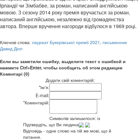
Ірландії чи Зімбабве, за роман, написаний англійською
мовою. З сезону 2014 року премія вручається за роман,
написаний англійською, незалежно від громадянства
автора. Вперше вручення нагороди відбулося в 1969 році.
Ключові слова:
лауреат Букерівської премії 2021
,
письменник
Давид Діоп
Если вы заметили ошибку, выделите текст с ошибкой и
нажмите Ctrl+Enter, чтобы сообщить об этом редакции
Коментарі (0)
Додати свій коментарій:
*
Ім'я:
E-mail:
*
Коментарій:
Символів залишилося:
із
Підтвердіть, що Ви людина
Відповідь - одне слово на тій же мові, що й
питання.