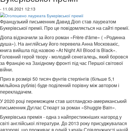
- 11.06.2021 12:13
Французький письменник Давид Діоп став лауреатом
Букерівської премії. Про це повідомляється на сайті премії.
Діопа відзначили за його роман «Frère d'âme» ( «Родинна
душа»). На англійську його перевела Анна Московакіс,
книга вийшла під назвою «At Night All Blood is Black».
Головний герой твору - молодий сенегалець, який боровся
за Францію на Західному фронті під час Першої світової
війни.
Приз в розмірі 50 тисяч фунтів стерлінгів (більше 5,1
мільйона рублів) буде поділений порівну між автором і
перекладачем.
У 2020 році переможцем став шотландско-американський
письменник Дуглас Стюарт за роман «Shuggie Bain».
Букерівська премія - одна з найпрестижніших нагород у
світі англійської літератури. До 2013 року присуджувалася
авторові, що проживає в одній з країн Співдружності націй,