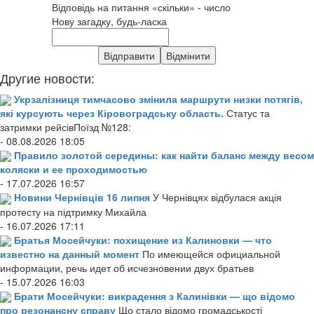
Відповідь на питання «скільки» - число
Нову загадку, будь-ласка
Другие новости:
Укрзалізниця тимчасово змінила маршрути низки потягів,
які курсують через Кіровоградську область.
Статус та
затримки рейсівПоїзд №128:
- 08.08.2026 18:05
Правило золотой середины: как найти баланс между весом
коляски и ее проходимостью
- 17.07.2026 16:57
Новини Чернівців 16 липня
У Чернівцях відбулася акція
протесту на підтримку Михайла
- 16.07.2026 17:11
Братья Мосейчуки: похищение из Калиновки — что
известно на данный момент
По имеющейся официальной
информации, речь идет об исчезновении двух братьев
- 15.07.2026 16:03
Брати Мосейчуки: викрадення з Калинівки — що відомо
про резонансну справу
Що стало відомо громадськості