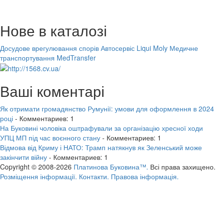
Нове в каталозі
Досудове врегулювання спорів
Автосервіс Liqui Moly
Медичне
транспортування MedTransfer
Ваші коментарі
Як отримати громадянство Румунії: умови для оформлення в 2024
році
- Комментариев: 1
На Буковині чоловіка оштрафували за організацію хресної ходи
УПЦ МП під час воєнного стану
- Комментариев: 1
Відмова від Криму і НАТО: Трамп натякнув як Зеленський може
закінчити війну
- Комментариев: 1
Copyright © 2008-2026
Платинова Буковина™.
Всі права захищено.
Розміщення інформації.
Контакти.
Правова інформація.