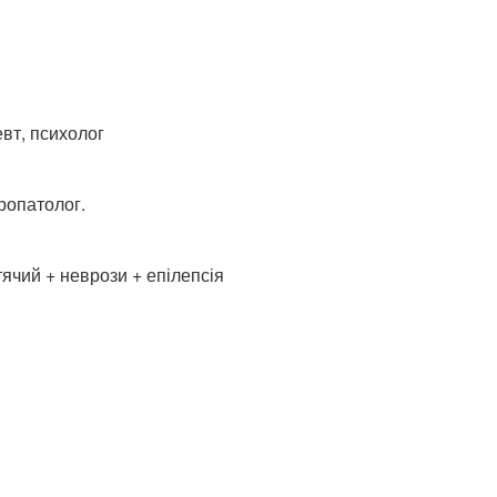
евт, психолог
ропатолог.
ячий + неврози + епілепсія