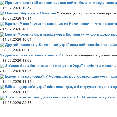
Правило золотой середины: как найти баланс между весом
- 17.07.2026 16:57
Новини Чернівців 16 липня
У Чернівцях відбулася акція проте
- 16.07.2026 17:11
Братья Мосейчуки: похищение из Калиновки — что извест
- 15.07.2026 16:03
Брати Мосейчуки: викрадення з Калинівки — що відомо пр
- 14.07.2026 16:01
Другий паспорт у Європі: де українцям найпростіше та н
- 23.06.2026 09:10
Як діяти при повітряній тревозі?
Правила поведінки в умовах над
- 19.06.2026 19:02
Зв’язок без абонплати: чи можуть в Україні змінити модел
- 17.06.2026 11:24
Басейн чи парковка? У Чернівцях розгорілася дискусія нав
- 15.06.2026 11:11
Війна і здоров’я українців: наслідки, які відчуватимуться щ
- 15.06.2026 11:02
Трамп перетворює державні символи США на частину влас
- 14.06.2026 22:38