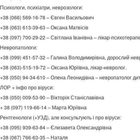
Психологи, психіатри, неврозологи:
+38 (066) 569-16-78 – Євген Васильович
+38 (063) 613-39-63 – Оксана Матвісів
+38 (097) 700-29-22 – Світлана Іванівна – лікар-психотерап
Невропатологи:
+38 (099) 451-57-32 – Галина Володимирівна, дорослий нев
+38 (063)-515-19-72 – Оксана Юріївна, лікар-невролог.
+38 (050) 94-34-610 – Олена Леонидівна – невропатолог дит
ЛОР + інфо про віруси:
+38 (050) 009-53-90 – Вікторія Станіславівна
+ 38 (097) 119-66-14 – Марта Юріївна
Рентгенологи (+УЗД), але консультують і про віруси:
+38 (095) 939-63-84 – Єлизавета Олександрівна
+38 (067) 766-63-35 – Наталя