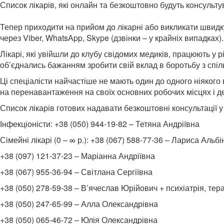
Список лікарів, які онлайн та безкоштовно будуть консульту
Тепер приходити на прийом до лікарні або викликати швидку
через Viber, WhatsАpp, Skype (дзвінки – у крайніх випадках
Лікарі, які увійшли до клубу свідомих медиків, працюють у 
об’єднались бажанням зробити свій вклад в боротьбу з спі
Ці спеціалісти найчастіше не мають один до одного ніякого 
на перенавантаження на своїх основних робочих місцях і дес
Список лікарів готових надавати безкоштовні консультації у
Інфекціоністи: +38 (050) 944-19-82 – Тетяна Андріївна
Сімейні лікарі (0 – ∞ р.): +38 (067) 588-77-36 – Лариса Альбі
+38 (097) 121-37-23 – Маріанна Андріївна
+38 (067) 955-36-94 – Світлана Сергіївна
+38 (050) 278-59-38 – В’ячеслав Юрійович + психіатрія, тер
+38 (050) 247-65-99 – Алла Олександрівна
+38 (050) 065-46-72 – Юлія Олександрівна