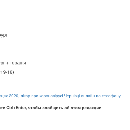
рург
рг + терапія
т 9-18)
івцях 2020
,
лікар при коронавірусі Чернівці онлайн по телефону
те Ctrl+Enter, чтобы сообщить об этом редакции