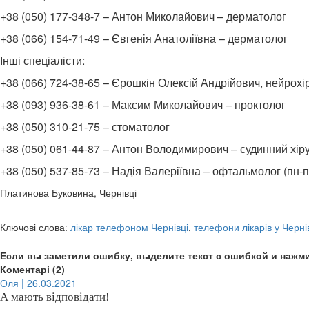
+38 (050) 177-348-7 – Антон Миколайович – дерматолог
+38 (066) 154-71-49 – Євгенія Анатоліївна – дерматолог
Інші спеціалісти:
+38 (066) 724-38-65 – Єрошкін Олексій Андрійович, нейрохі
+38 (093) 936-38-61 – Максим Миколайович – проктолог
+38 (050) 310-21-75 – стоматолог
+38 (050) 061-44-87 – Антон Володимирович – судинний хіру
+38 (050) 537-85-73 – Надія Валеріївна – офтальмолог (пн-п
Платинова Буковина, Чернівці
Ключові слова:
лікар телефоном Чернівці
,
телефони лікарів у Черн
Если вы заметили ошибку, выделите текст с ошибкой и нажми
Коментарі (2)
Оля | 26.03.2021
А мають відповідати!