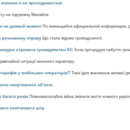
 коляски и ее проходимостью
сту на підтримку Михайла
но на данный момент
По имеющейся официальной информации, реч
о резонансну справу
Що стало відомо громадськості
айшвидше отримати громадянство ЄС
Хоча процедура набуття гром
звичайної ситуації воєнного характеру.
ь тарифів у мобільних операторів?
Така ідея викликала активні д
коло спортивного об’єкта
е багато років
Повномасштабна війна змінила життя кожного украї
ного політичного шоу