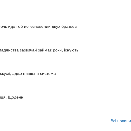
ь идет об исчезновении двух братьев
адянства зазвичай займає роки, існують
искусії, адже нинішня система
нця. Щоденні
Всі новини