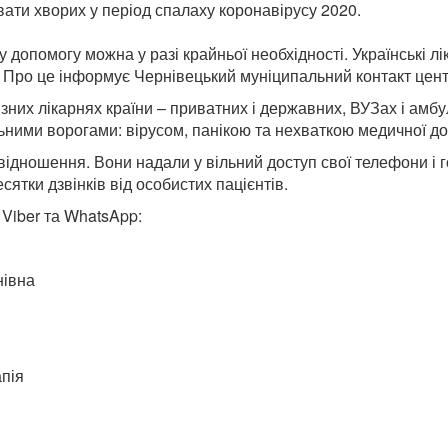
вати хворих у період спалаху коронавірусу 2020.
 допомогу можна у разі крайньої необхідності. Українські л
). Про це інформує Чернівецький муніципальний контакт цент
різних лікарнях країни – приватних і державних, ВУЗах і амб
льними ворогами: вірусом, панікою та нехваткою медичної д
відношення. Вони надали у вільний доступ свої телефони і го
ятки дзвінків від особистих пацієнтів.
 Viber та WhatsApp:
нівна
апія