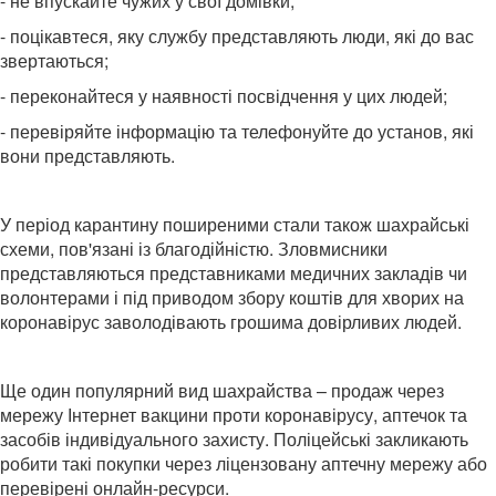
- не впускайте чужих у свої домівки;
- поцікавтеся, яку службу представляють люди, які до вас
звертаються;
- переконайтеся у наявності посвідчення у цих людей;
- перевіряйте інформацію та телефонуйте до установ, які
вони представляють.
У період карантину поширеними стали також шахрайські
схеми, пов'язані із благодійністю. Зловмисники
представляються представниками медичних закладів чи
волонтерами і під приводом збору коштів для хворих на
коронавірус заволодівають грошима довірливих людей.
Ще один популярний вид шахрайства – продаж через
мережу Інтернет вакцини проти коронавірусу, аптечок та
засобів індивідуального захисту. Поліцейські закликають
робити такі покупки через ліцензовану аптечну мережу або
перевірені онлайн-ресурси.