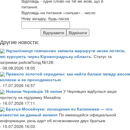
Відповідь - одне слово на тій же мові, що й
питання.
Відповідь на питання «скільки» - число
Нову загадку, будь-ласка
Другие новости:
Укрзалізниця тимчасово змінила маршрути низки потягів,
які курсують через Кіровоградську область.
Статус та
затримки рейсівПоїзд №128:
- 08.08.2026 18:05
Правило золотой середины: как найти баланс между весом
коляски и ее проходимостью
- 17.07.2026 16:57
Новини Чернівців 16 липня
У Чернівцях відбулася акція
протесту на підтримку Михайла
- 16.07.2026 17:11
Братья Мосейчуки: похищение из Калиновки — что
известно на данный момент
По имеющейся официальной
информации, речь идет об исчезновении двух братьев
- 15.07.2026 16:03