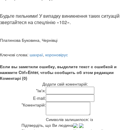
Будьте пильними! У випадку виникнення таких ситуацій
звертайтеся на спецлінію «102».
Платинова Буковина, Чернівці
Ключові слова:
шахраї
,
короновірус
Если вы заметили ошибку, выделите текст с ошибкой и
нажмите Ctrl+Enter, чтобы сообщить об этом редакции
Коментарі (0)
Додати свій коментарій:
*
Ім'я:
E-mail:
*
Коментарій:
Символів залишилося:
із
Підтвердіть, що Ви людина