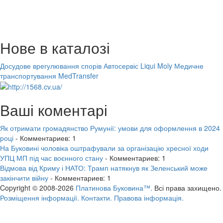
Нове в каталозі
Досудове врегулювання спорів
Автосервіс Liqui Moly
Медичне
транспортування MedTransfer
Ваші коментарі
Як отримати громадянство Румунії: умови для оформлення в 2024
році
- Комментариев: 1
На Буковині чоловіка оштрафували за організацію хресної ходи
УПЦ МП під час воєнного стану
- Комментариев: 1
Відмова від Криму і НАТО: Трамп натякнув як Зеленський може
закінчити війну
- Комментариев: 1
Copyright © 2008-2026
Платинова Буковина™.
Всі права захищено.
Розміщення інформації.
Контакти.
Правова інформація.