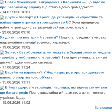
Брати Мосейчуки: викрадення з Калинівки — що відомо
про резонансну справу
Що стало відомо громадськості
- 14.07.2026 16:01
Другий паспорт у Європі: де українцям найпростіше та
найшвидше отримати громадянство ЄС
Хоча процедура
набуття громадянства зазвичай займає роки, існують
- 23.06.2026 09:10
Як діяти при повітряній тревозі?
Правила поведінки в умовах
надзвичайної ситуації воєнного характеру.
- 19.06.2026 19:02
Зв’язок без абонплати: чи можуть в Україні змінити модель
тарифів у мобільних операторів?
Така ідея викликала активні
дискусії, адже нинішня система
- 17.06.2026 11:24
Басейн чи парковка? У Чернівцях розгорілася дискусія
навколо спортивного об’єкта
- 15.06.2026 11:11
Війна і здоров’я українців: наслідки, які відчуватимуться
ще багато років
Повномасштабна війна змінила життя кожного
українця. Щоденні
- 15.06.2026 11:02
Всі новини