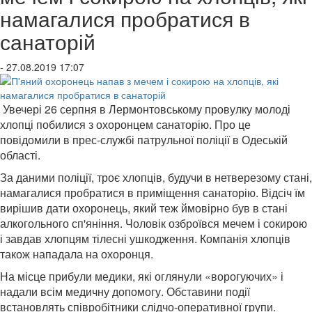
намагалися пробратися в
санаторій
- 27.08.2019 17:07
Увечері 26 серпня в Лермонтовському провулку молоді
хлопці побилися з охоронцем санаторію. Про це
повідомили в прес-службі патрульної поліції в Одеській
області.
За даними поліції, троє хлопців, будучи в нетверезому стані,
намагалися пробратися в приміщення санаторію. Відсіч їм
вирішив дати охоронець, який теж ймовірно був в стані
алкогольного сп'яніння. Чоловік озброївся мечем і сокирою
і завдав хлопцям тілесні ушкодження. Компанія хлопців
також нападала на охоронця.
На місце прибули медики, які оглянули «ворогуючих» і
надали всім медичну допомогу. Обставини події
встановлять співробітники слідчо-оперативної групи.