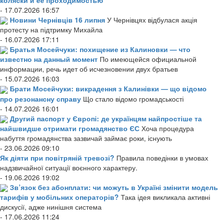
- 17.07.2026 16:57
Новини Чернівців 16 липня
У Чернівцях відбулася акція
протесту на підтримку Михайла
- 16.07.2026 17:11
Братья Мосейчуки: похищение из Калиновки — что
известно на данный момент
По имеющейся официальной
информации, речь идет об исчезновении двух братьев
- 15.07.2026 16:03
Брати Мосейчуки: викрадення з Калинівки — що відомо
про резонансну справу
Що стало відомо громадськості
- 14.07.2026 16:01
Другий паспорт у Європі: де українцям найпростіше та
найшвидше отримати громадянство ЄС
Хоча процедура
набуття громадянства зазвичай займає роки, існують
- 23.06.2026 09:10
Як діяти при повітряній тревозі?
Правила поведінки в умовах
надзвичайної ситуації воєнного характеру.
- 19.06.2026 19:02
Зв’язок без абонплати: чи можуть в Україні змінити модель
тарифів у мобільних операторів?
Така ідея викликала активні
дискусії, адже нинішня система
- 17.06.2026 11:24