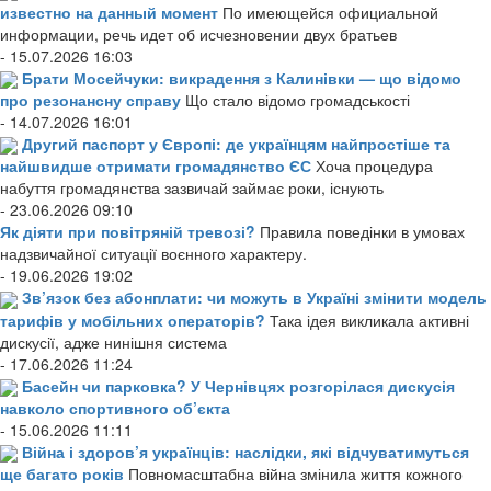
известно на данный момент
По имеющейся официальной
информации, речь идет об исчезновении двух братьев
- 15.07.2026 16:03
Брати Мосейчуки: викрадення з Калинівки — що відомо
про резонансну справу
Що стало відомо громадськості
- 14.07.2026 16:01
Другий паспорт у Європі: де українцям найпростіше та
найшвидше отримати громадянство ЄС
Хоча процедура
набуття громадянства зазвичай займає роки, існують
- 23.06.2026 09:10
Як діяти при повітряній тревозі?
Правила поведінки в умовах
надзвичайної ситуації воєнного характеру.
- 19.06.2026 19:02
Зв’язок без абонплати: чи можуть в Україні змінити модель
тарифів у мобільних операторів?
Така ідея викликала активні
дискусії, адже нинішня система
- 17.06.2026 11:24
Басейн чи парковка? У Чернівцях розгорілася дискусія
навколо спортивного об’єкта
- 15.06.2026 11:11
Війна і здоров’я українців: наслідки, які відчуватимуться
ще багато років
Повномасштабна війна змінила життя кожного