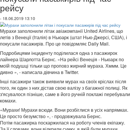
рейсу
- 18.06.2019 13:10
Мурахи заполонили літак авіакомпанії United Airlines, що
летів з Венеції (Італія) в Ньюарк (штат Нью-Джерсі, США), і
покусали пасажирів. Про це повідомляє Daily Mail.
Подробицями інциденту поділилася одна з пасажирок
лайнера Шарлотта Бернс. «На рейсі Венеція - Ньюарк по
моїй подушці тільки що проповз жирний мураха. Хммм. Це
дивно », - написала дівчина в Twitter.
Інші пасажири також виявили мурах на своїх кріслах після
того, як один з них дістав свою валізу з багажної полиці. Як
з'ясувалося пізніше, саме в його ручній поклажі перебували
комахи.
«Мурахи! Мурахи всюди. Вони розбіглися в усіх напрямках.
Це просто безумство », - продовжувала Бернс.
Потім пасажирка поскаржилася на роботу членів екіпажу.
За її словами, вони відкрили сумку, в якій були мурахи,