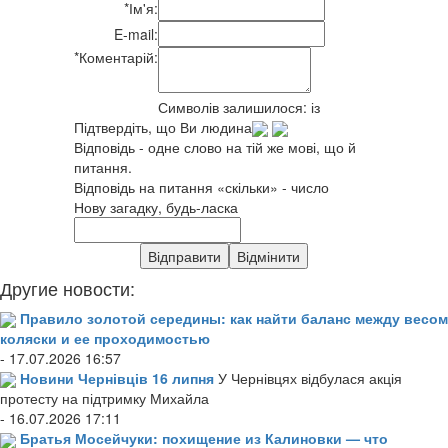
*
Ім'я:
E-mail:
*
Коментарій:
Символів залишилося:
із
Підтвердіть, що Ви людина
Відповідь - одне слово на тій же мові, що й
питання.
Відповідь на питання «скільки» - число
Нову загадку, будь-ласка
Другие новости:
Правило золотой середины: как найти баланс между весом
коляски и ее проходимостью
- 17.07.2026 16:57
Новини Чернівців 16 липня
У Чернівцях відбулася акція
протесту на підтримку Михайла
- 16.07.2026 17:11
Братья Мосейчуки: похищение из Калиновки — что