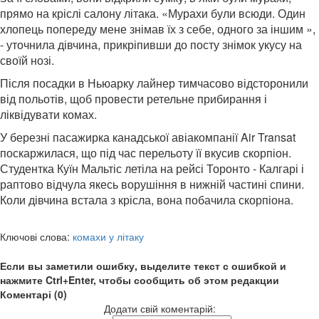
прямо на кріслі салону літака. «Мурахи були всюди. Один
хлопець попереду мене знімав їх з себе, одного за іншим »,
- уточнила дівчина, прикріпивши до посту знімок укусу на
своїй нозі.
Після посадки в Ньюарку лайнер тимчасово відсторонили
від польотів, щоб провести ретельне прибирання і
ліквідувати комах.
У березні пасажирка канадської авіакомпанії Air Transat
поскаржилася, що під час перельоту її вкусив скорпіон.
Студентка Куїн Мальтіс летіла на рейсі Торонто - Калгарі і
раптово відчула якесь ворушіння в нижній частині спини.
Коли дівчина встала з крісла, вона побачила скорпіона.
Ключові слова:
комахи у літаку
Если вы заметили ошибку, выделите текст с ошибкой и
нажмите Ctrl+Enter, чтобы сообщить об этом редакции
Коментарі (0)
Додати свій коментарій: