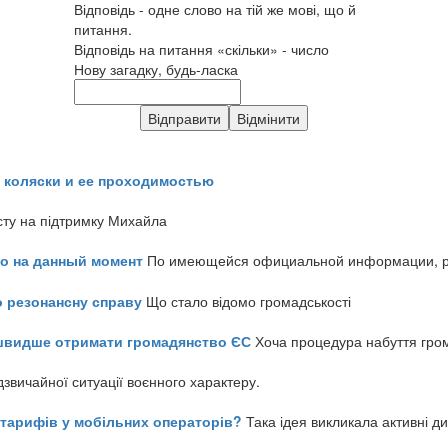
Відповідь - одне слово на тій же мові, що й
питання.
Відповідь на питання «скільки» - число
Нову загадку, будь-ласка
 коляски и ее проходимостью
сту на підтримку Михайла
но на данный момент
По имеющейся официальной информации, реч
о резонансну справу
Що стало відомо громадськості
айшвидше отримати громадянство ЄС
Хоча процедура набуття гром
звичайної ситуації воєнного характеру.
ь тарифів у мобільних операторів?
Така ідея викликала активні д