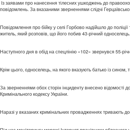
Із заявами про нанесення тілесних ушкоджень до правоохор
повідомлень. За вказаними зверненнями слідчі Герцаївсько
Повідомлення про бійку у селі Горбово надійшло до поліції 
житель, який розповів, що його побив 43-річний односелець.
Наступного дня в обід на спецлінію «102» звернувся 55-річни
Крім цього, односелець, на якого вказують батько із сином
За зверненнями обох сторін інциденту внесено відомості до
Кримінального кодексу України.
Наразі у вказаних кримінальних провадженнях тривають досу
Під час моніторингу мережі Інтернет працівники обласного