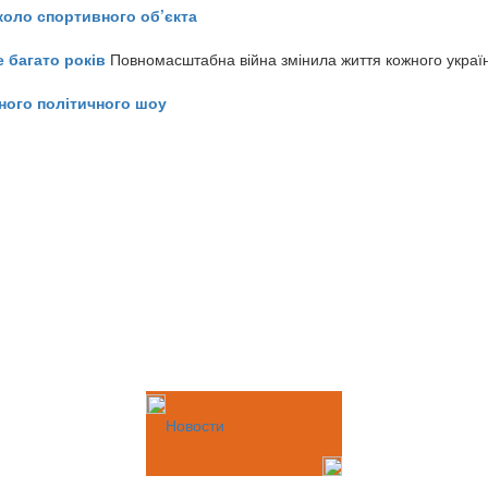
коло спортивного об’єкта
е багато років
Повномасштабна війна змінила життя кожного украї
ного політичного шоу
Новости