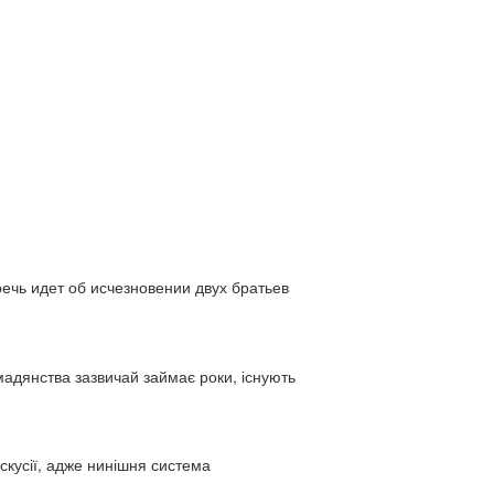
ь идет об исчезновении двух братьев
адянства зазвичай займає роки, існують
искусії, адже нинішня система