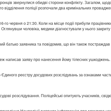
онців звернулися обидві сторони конфлікту. Загалом, щодо 
го відділення поліції розпочали два кримінальних провадже
16-го червня о 21:30. Коли на місце події прибули працівни
 Оглянувши чоловіка, медики діагностували у нього закриту 
й батько заявника та повідомив, що він також постраждав у в
, теж написав заяву про нанесення йому тілесних ушкоджень.
 Єдиного реєстру досудових розслідувань за ознаками части
дові розслідування. Поліцейські опитують учасників, свідкі
 управління Нацполіції виявили інформацію про можливе не