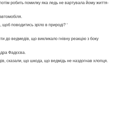
 потім робить помилку яка ледь не вартувала йому життя-
 автомобіля.
, щоб поводитись зріло в природі? '
ти до ведмедів, що викликало гнівну реакцію з боку
ндра Фадєєва.
ів, сказали, що шкода, що ведмідь не наздогнав хлопця.