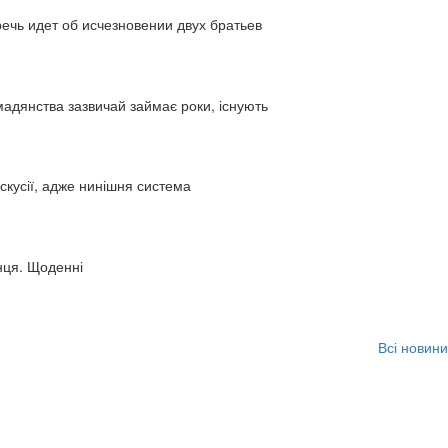
ь идет об исчезновении двух братьев
адянства зазвичай займає роки, існують
искусії, адже нинішня система
нця. Щоденні
Всі новини