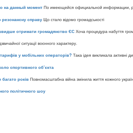
но на данный момент
По имеющейся официальной информации, реч
о резонансну справу
Що стало відомо громадськості
айшвидше отримати громадянство ЄС
Хоча процедура набуття гром
звичайної ситуації воєнного характеру.
ь тарифів у мобільних операторів?
Така ідея викликала активні д
коло спортивного об’єкта
е багато років
Повномасштабна війна змінила життя кожного украї
ного політичного шоу