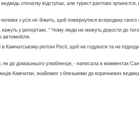
 ведмідь спочатку відступає, але турист раптово зупинєтся,
 чоловік з усіх ніг біжить, щоб повернутися всередину свого
 кажуть у репортажі. '' Чому люди не можуть дорости до того
о автомобіля.
 Камчатському регіоні Росії, щоб не годувати та не підходи
ни, як до домашнього улюбленця, - написала в комментах Са
анців Камчатки, знайомих з близькими до коричневих ведмед