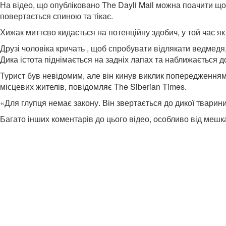
На відео, що опубліковано The Dayli Mail можна поачити що
повертається спиною та тікає.
Хижак миттєво кидається на потенційну здобич, у той час як
Друзі чоловіка кричать , щоб спробувати відлякати ведмедя,
Дика істота піднімається на задніх лапах та наближається д
Турист був невідомим, але він кинув виклик попередженням в
місцевих жителів, повідомляє The Siberian Times.
«Для глупця немає закону. Він звертається до дикої твари
Багато інших коментарів до цього відео, особливо від мешк