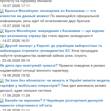
протесту на підтримку Михайла
- 16.07.2026 17:11
Братья Мосейчуки: похищение из Калиновки — что
известно на данный момент
По имеющейся официальной
информации, речь идет об исчезновении двух братьев
- 15.07.2026 16:03
Брати Мосейчуки: викрадення з Калинівки — що відомо
про резонансну справу
Що стало відомо громадськості
- 14.07.2026 16:01
Другий паспорт у Європі: де українцям найпростіше та
найшвидше отримати громадянство ЄС
Хоча процедура
набуття громадянства зазвичай займає роки, існують
- 23.06.2026 09:10
Як діяти при повітряній тревозі?
Правила поведінки в умовах
надзвичайної ситуації воєнного характеру.
- 19.06.2026 19:02
Зв’язок без абонплати: чи можуть в Україні змінити модель
тарифів у мобільних операторів?
Така ідея викликала активні
дискусії, адже нинішня система
- 17.06.2026 11:24
Басейн чи парковка? У Чернівцях розгорілася дискусія
навколо спортивного об’єкта
- 15.06.2026 11:11