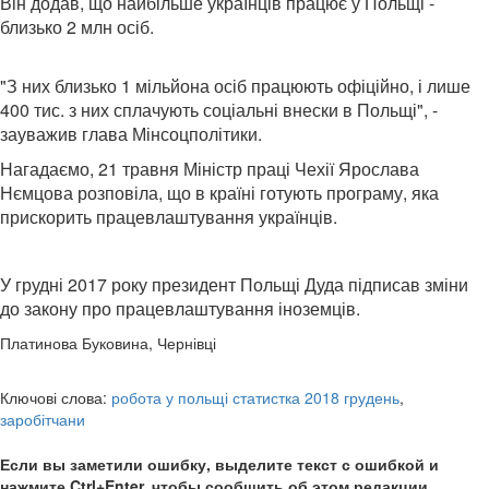
Він додав, що найбільше українців працює у Польщі -
близько 2 млн осіб.
"З них близько 1 мільйона осіб працюють офіційно, і лише
400 тис. з них сплачують соціальні внески в Польщі", -
зауважив глава Мінсоцполітики.
Нагадаємо, 21 травня Міністр праці Чехії Ярослава
Нємцова розповіла, що в країні готують програму, яка
прискорить працевлаштування українців.
У грудні 2017 року президент Польщі Дуда підписав зміни
до закону про працевлаштування іноземців.
Платинова Буковина, Чернівці
Ключові слова:
робота у польщі статистка 2018 грудень
,
заробітчани
Если вы заметили ошибку, выделите текст с ошибкой и
нажмите Ctrl+Enter, чтобы сообщить об этом редакции